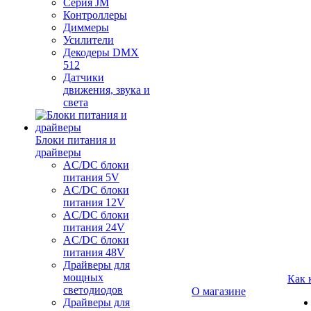
Серия JM
Контроллеры
Диммеры
Усилители
Декодеры DMX
512
Датчики
движения, звука и
света
Блоки питания и
драйверы
AC/DC блоки
питания 5V
AC/DC блоки
питания 12V
AC/DC блоки
питания 24V
AC/DC блоки
питания 48V
Драйверы для
мощных
Как 
светодиодов
О магазине
Драйверы для