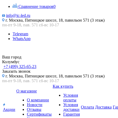
Сравнение товаров
0
info@ic-led.ru
г. Москва, Пятницкое шоссе, 18, павильон 571 (3 этаж)
пн-пт 9-18, пав. 571 сб-вс 10-17
Telegram
WhatsApp
Ваш город
Колумбус
+7 (499) 325-65-23
Заказать звонок
г. Москва, Пятницкое шоссе, 18, павильон 571 (3 этаж)
пн-пт 9-18, пав. 571 сб-вс 10-17
Как купить
О магазине
Условия
О компании
оплаты
Новости
Условия
Оплата
Доставка
Га
Акции
Отзывы
доставки
Сертификаты
Гарантия