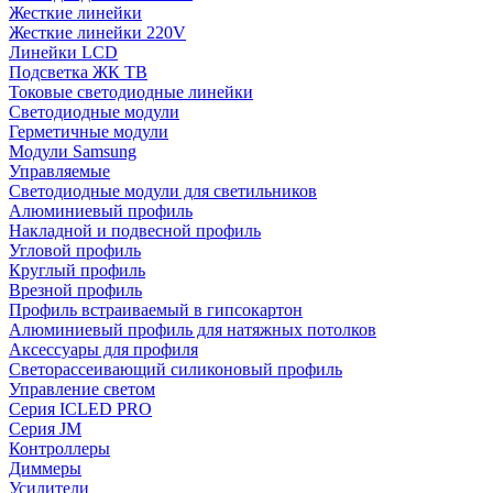
Жесткие линейки
Жесткие линейки 220V
Линейки LCD
Подсветка ЖК ТВ
Токовые светодиодные линейки
Светодиодные модули
Герметичные модули
Модули Samsung
Управляемые
Светодиодные модули для светильников
Алюминиевый профиль
Накладной и подвесной профиль
Угловой профиль
Круглый профиль
Врезной профиль
Профиль встраиваемый в гипсокартон
Алюминиевый профиль для натяжных потолков
Аксессуары для профиля
Светорассеивающий силиконовый профиль
Управление светом
Серия ICLED PRO
Серия JM
Контроллеры
Диммеры
Усилители