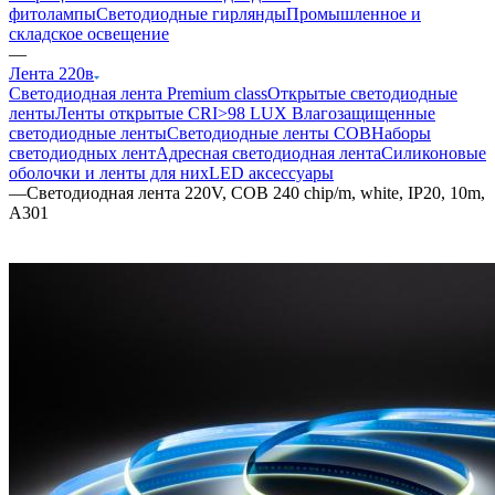
фитолампы
Светодиодные гирлянды
Промышленное и
складское освещение
—
Лента 220в
Светодиодная лента Premium class
Открытые светодиодные
ленты
Ленты открытые CRI>98 LUX
Влагозащищенные
светодиодные ленты
Светодиодные ленты COB
Наборы
светодиодных лент
Адресная светодиодная лента
Силиконовые
оболочки и ленты для них
LED аксессуары
—
Светодиодная лента 220V, COB 240 chip/m, white, IP20, 10m,
A301