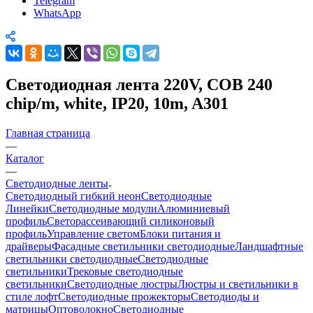
Telegram
WhatsApp
Светодиодная лента 220V, COB 240
chip/m, white, IP20, 10m, A301
Главная страница
—
Каталог
—
Светодиодные ленты
Светодиодный гибкий неон
Светодиодные
Линейки
Светодиодные модули
Алюминиевый
профиль
Светорассеивающий силиконовый
профиль
Управление светом
Блоки питания и
драйверы
Фасадные светильники светодиодные
Ландшафтные
светильники светодиодные
Светодиодные
светильники
Трековые светодиодные
светильники
Светодиодные люстры
Люстры и светильники в
стиле лофт
Светодиодные прожекторы
Светодиоды и
матрицы
Оптоволокно
Светодиодные