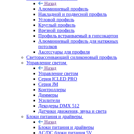
Назад
Алюминиевый профиль
Накладной и подвесной профиль
Угловой профиль
Круглый профиль
Врезной профиль
Профиль встраиваемый в гипсокартон
Алюминиевый профиль для натяжных
потолков
Аксессуары для профиля
Светорассеивающий силиконовый профиль
Управление светом
Назад
Управление светом
Серия ICLED PRO
Серия JM
Контроллеры
Диммеры
Усилители
Декодеры DMX 512
Датчики движения, звука и света
Блоки питания и драйверы
Назад
Блоки питания и драйверы
AC/DC блоки питания 5V