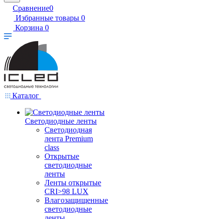
Сравнение
0
Избранные товары
0
Корзина
0
Каталог
Светодиодные ленты
Светодиодная
лента Premium
class
Открытые
светодиодные
ленты
Ленты открытые
CRI>98 LUX
Влагозащищенные
светодиодные
ленты