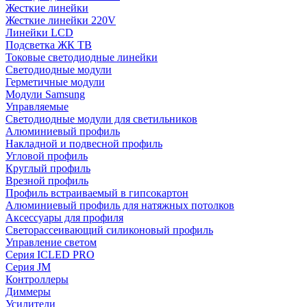
Жесткие линейки
Жесткие линейки 220V
Линейки LCD
Подсветка ЖК ТВ
Токовые светодиодные линейки
Светодиодные модули
Герметичные модули
Модули Samsung
Управляемые
Светодиодные модули для светильников
Алюминиевый профиль
Накладной и подвесной профиль
Угловой профиль
Круглый профиль
Врезной профиль
Профиль встраиваемый в гипсокартон
Алюминиевый профиль для натяжных потолков
Аксессуары для профиля
Светорассеивающий силиконовый профиль
Управление светом
Серия ICLED PRO
Серия JM
Контроллеры
Диммеры
Усилители