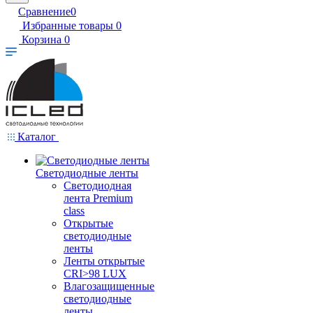
Сравнение
0
Избранные товары
0
Корзина
0
Каталог
Светодиодные ленты
Светодиодная
лента Premium
class
Открытые
светодиодные
ленты
Ленты открытые
CRI>98 LUX
Влагозащищенные
светодиодные
ленты