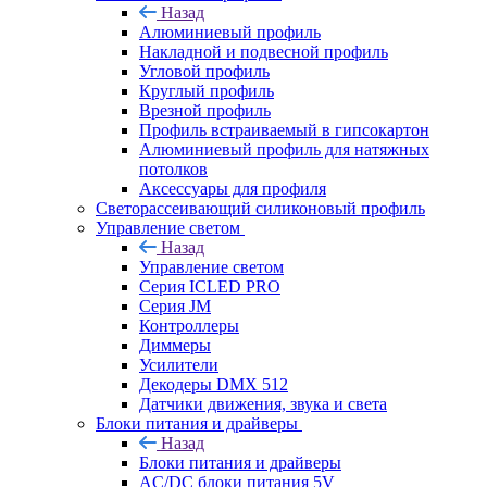
Назад
Алюминиевый профиль
Накладной и подвесной профиль
Угловой профиль
Круглый профиль
Врезной профиль
Профиль встраиваемый в гипсокартон
Алюминиевый профиль для натяжных
потолков
Аксессуары для профиля
Светорассеивающий силиконовый профиль
Управление светом
Назад
Управление светом
Серия ICLED PRO
Серия JM
Контроллеры
Диммеры
Усилители
Декодеры DMX 512
Датчики движения, звука и света
Блоки питания и драйверы
Назад
Блоки питания и драйверы
AC/DC блоки питания 5V