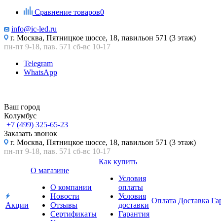
Сравнение товаров
0
info@ic-led.ru
г. Москва, Пятницкое шоссе, 18, павильон 571 (3 этаж)
пн-пт 9-18, пав. 571 сб-вс 10-17
Telegram
WhatsApp
Ваш город
Колумбус
+7 (499) 325-65-23
Заказать звонок
г. Москва, Пятницкое шоссе, 18, павильон 571 (3 этаж)
пн-пт 9-18, пав. 571 сб-вс 10-17
Как купить
О магазине
Условия
О компании
оплаты
Новости
Условия
Оплата
Доставка
Га
Акции
Отзывы
доставки
Сертификаты
Гарантия