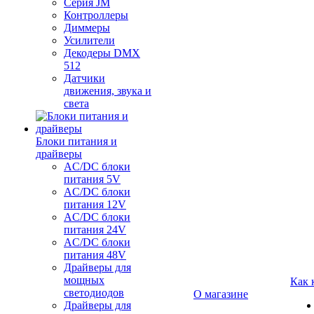
Серия JM
Контроллеры
Диммеры
Усилители
Декодеры DMX
512
Датчики
движения, звука и
света
Блоки питания и
драйверы
AC/DC блоки
питания 5V
AC/DC блоки
питания 12V
AC/DC блоки
питания 24V
AC/DC блоки
питания 48V
Драйверы для
мощных
Как 
светодиодов
О магазине
Драйверы для