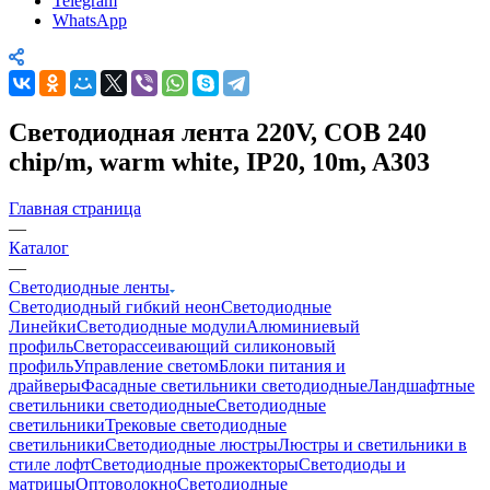
Telegram
WhatsApp
Светодиодная лента 220V, COB 240
chip/m, warm white, IP20, 10m, A303
Главная страница
—
Каталог
—
Светодиодные ленты
Светодиодный гибкий неон
Светодиодные
Линейки
Светодиодные модули
Алюминиевый
профиль
Светорассеивающий силиконовый
профиль
Управление светом
Блоки питания и
драйверы
Фасадные светильники светодиодные
Ландшафтные
светильники светодиодные
Светодиодные
светильники
Трековые светодиодные
светильники
Светодиодные люстры
Люстры и светильники в
стиле лофт
Светодиодные прожекторы
Светодиоды и
матрицы
Оптоволокно
Светодиодные