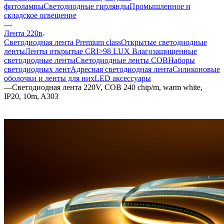
фитолампы
Светодиодные гирлянды
Промышленное и
складское освещение
—
Лента 220в
Светодиодная лента Premium class
Открытые светодиодные
ленты
Ленты открытые CRI>98 LUX
Влагозащищенные
светодиодные ленты
Светодиодные ленты COB
Наборы
светодиодных лент
Адресная светодиодная лента
Силиконовые
оболочки и ленты для них
LED аксессуары
—
Светодиодная лента 220V, COB 240 chip/m, warm white,
IP20, 10m, A303