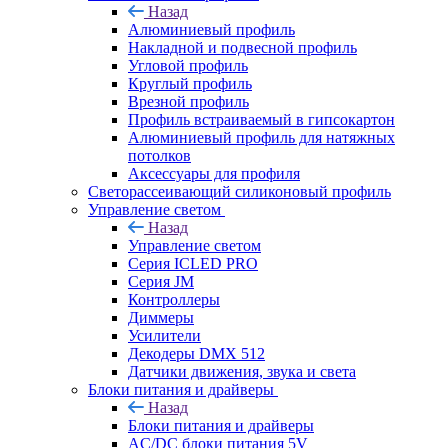
Назад
Алюминиевый профиль
Накладной и подвесной профиль
Угловой профиль
Круглый профиль
Врезной профиль
Профиль встраиваемый в гипсокартон
Алюминиевый профиль для натяжных
потолков
Аксессуары для профиля
Светорассеивающий силиконовый профиль
Управление светом
Назад
Управление светом
Серия ICLED PRO
Серия JM
Контроллеры
Диммеры
Усилители
Декодеры DMX 512
Датчики движения, звука и света
Блоки питания и драйверы
Назад
Блоки питания и драйверы
AC/DC блоки питания 5V