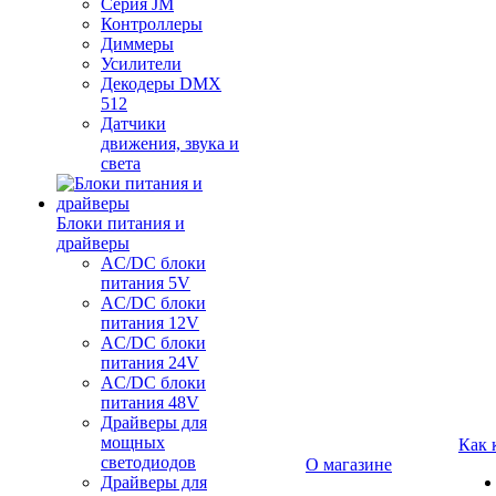
Серия JM
Контроллеры
Диммеры
Усилители
Декодеры DMX
512
Датчики
движения, звука и
света
Блоки питания и
драйверы
AC/DC блоки
питания 5V
AC/DC блоки
питания 12V
AC/DC блоки
питания 24V
AC/DC блоки
питания 48V
Драйверы для
мощных
Как 
светодиодов
О магазине
Драйверы для