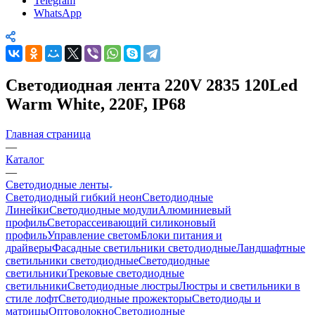
Telegram
WhatsApp
Светодиодная лента 220V 2835 120Led
Warm White, 220F, IP68
Главная страница
—
Каталог
—
Светодиодные ленты
Светодиодный гибкий неон
Светодиодные
Линейки
Светодиодные модули
Алюминиевый
профиль
Светорассеивающий силиконовый
профиль
Управление светом
Блоки питания и
драйверы
Фасадные светильники светодиодные
Ландшафтные
светильники светодиодные
Светодиодные
светильники
Трековые светодиодные
светильники
Светодиодные люстры
Люстры и светильники в
стиле лофт
Светодиодные прожекторы
Светодиоды и
матрицы
Оптоволокно
Светодиодные