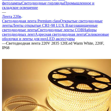
фитолампы
Светодиодные гирлянды
Промышленное и
складское освещение
—
Лента 220в
Светодиодная лента Premium class
Открытые светодиодные
ленты
Ленты открытые CRI>98 LUX
Влагозащищенные
светодиодные ленты
Светодиодные ленты COB
Наборы
светодиодных лент
Адресная светодиодная лента
Силиконовые
оболочки и ленты для них
LED аксессуары
—
Светодиодная лента 220V 2835 120Led Warm White, 220F,
IP68