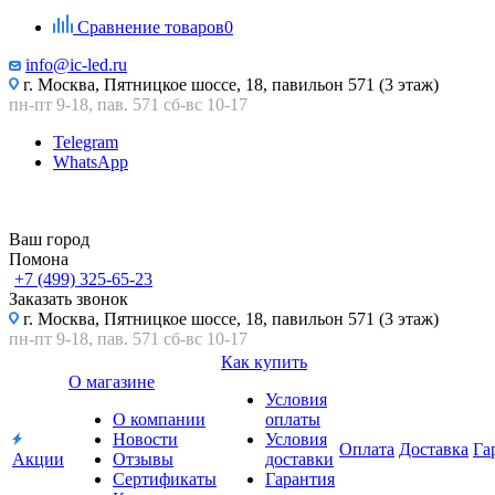
Сравнение товаров
0
info@ic-led.ru
г. Москва, Пятницкое шоссе, 18, павильон 571 (3 этаж)
пн-пт 9-18, пав. 571 сб-вс 10-17
Telegram
WhatsApp
Ваш город
Помона
+7 (499) 325-65-23
Заказать звонок
г. Москва, Пятницкое шоссе, 18, павильон 571 (3 этаж)
пн-пт 9-18, пав. 571 сб-вс 10-17
Как купить
О магазине
Условия
О компании
оплаты
Новости
Условия
Оплата
Доставка
Га
Акции
Отзывы
доставки
Сертификаты
Гарантия