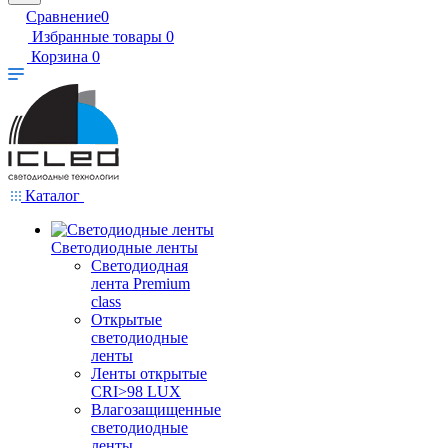
Сравнение
0
Избранные товары
0
Корзина
0
Каталог
Светодиодные ленты
Светодиодная
лента Premium
class
Открытые
светодиодные
ленты
Ленты открытые
CRI>98 LUX
Влагозащищенные
светодиодные
ленты