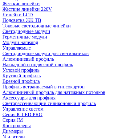
Жесткие линейки
Жесткие линейки 220V
Линейки LCD
Подсветка ЖК ТВ
Токовые светодиодные линейки
Светодиодные модули
Герметичные модули
Модули Samsung
Управляемые
Светодиодные модули для светильников
Алюминиевый профиль
Накладной и подвесной профиль
Угловой профиль
Круглый профиль
Врезной профиль
Профиль встраиваемый в гипсокартон
Алюминиевый профиль для натяжных потолков
Аксессуары для профиля
Светорассеивающий силиконовый профиль
Управление светом
Серия ICLED PRO
Серия JM
Контроллеры
Диммеры
Усилители