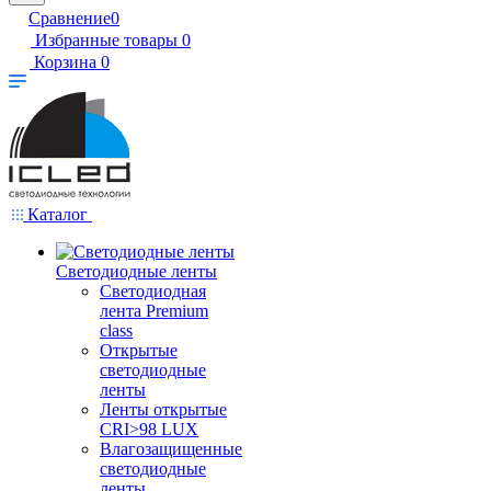
Сравнение
0
Избранные товары
0
Корзина
0
Каталог
Светодиодные ленты
Светодиодная
лента Premium
class
Открытые
светодиодные
ленты
Ленты открытые
CRI>98 LUX
Влагозащищенные
светодиодные
ленты