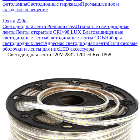
фитолампы
Светодиодные гирлянды
Промышленное и
складское освещение
—
Лента 220в
Светодиодная лента Premium class
Открытые светодиодные
ленты
Ленты открытые CRI>98 LUX
Влагозащищенные
светодиодные ленты
Светодиодные ленты COB
Наборы
светодиодных лент
Адресная светодиодная лента
Силиконовые
оболочки и ленты для них
LED аксессуары
—
Светодиодная лента 220V 2835 120Led Red IP68