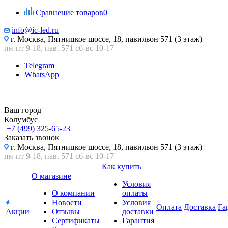
Сравнение товаров
0
info@ic-led.ru
г. Москва, Пятницкое шоссе, 18, павильон 571 (3 этаж)
пн-пт 9-18, пав. 571 сб-вс 10-17
Telegram
WhatsApp
Ваш город
Колумбус
+7 (499) 325-65-23
Заказать звонок
г. Москва, Пятницкое шоссе, 18, павильон 571 (3 этаж)
пн-пт 9-18, пав. 571 сб-вс 10-17
Как купить
О магазине
Условия
О компании
оплаты
Новости
Условия
Оплата
Доставка
Га
Акции
Отзывы
доставки
Сертификаты
Гарантия