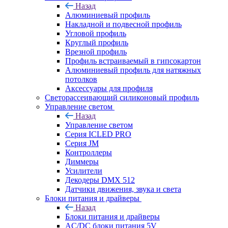
Назад
Алюминиевый профиль
Накладной и подвесной профиль
Угловой профиль
Круглый профиль
Врезной профиль
Профиль встраиваемый в гипсокартон
Алюминиевый профиль для натяжных
потолков
Аксессуары для профиля
Светорассеивающий силиконовый профиль
Управление светом
Назад
Управление светом
Серия ICLED PRO
Серия JM
Контроллеры
Диммеры
Усилители
Декодеры DMX 512
Датчики движения, звука и света
Блоки питания и драйверы
Назад
Блоки питания и драйверы
AC/DC блоки питания 5V