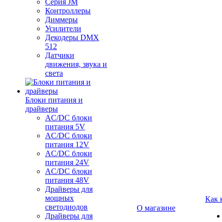
Серия JM
Контроллеры
Диммеры
Усилители
Декодеры DMX
512
Датчики
движения, звука и
света
Блоки питания и
драйверы
AC/DC блоки
питания 5V
AC/DC блоки
питания 12V
AC/DC блоки
питания 24V
AC/DC блоки
питания 48V
Драйверы для
мощных
Как 
светодиодов
О магазине
Драйверы для