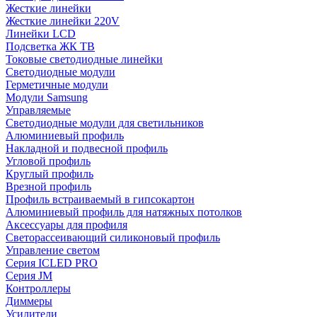
Жесткие линейки
Жесткие линейки 220V
Линейки LCD
Подсветка ЖК ТВ
Токовые светодиодные линейки
Светодиодные модули
Герметичные модули
Модули Samsung
Управляемые
Светодиодные модули для светильников
Алюминиевый профиль
Накладной и подвесной профиль
Угловой профиль
Круглый профиль
Врезной профиль
Профиль встраиваемый в гипсокартон
Алюминиевый профиль для натяжных потолков
Аксессуары для профиля
Светорассеивающий силиконовый профиль
Управление светом
Серия ICLED PRO
Серия JM
Контроллеры
Диммеры
Усилители