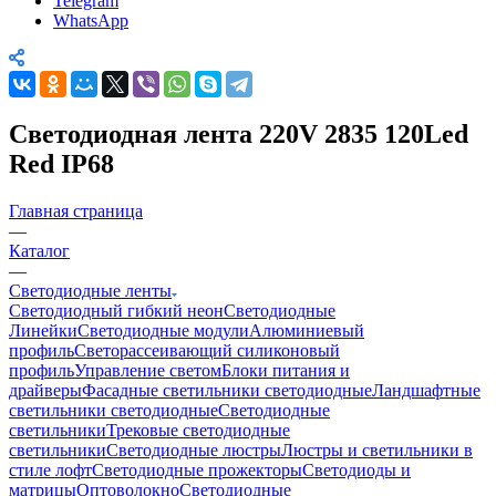
Telegram
WhatsApp
Светодиодная лента 220V 2835 120Led
Red IP68
Главная страница
—
Каталог
—
Светодиодные ленты
Светодиодный гибкий неон
Светодиодные
Линейки
Светодиодные модули
Алюминиевый
профиль
Светорассеивающий силиконовый
профиль
Управление светом
Блоки питания и
драйверы
Фасадные светильники светодиодные
Ландшафтные
светильники светодиодные
Светодиодные
светильники
Трековые светодиодные
светильники
Светодиодные люстры
Люстры и светильники в
стиле лофт
Светодиодные прожекторы
Светодиоды и
матрицы
Оптоволокно
Светодиодные