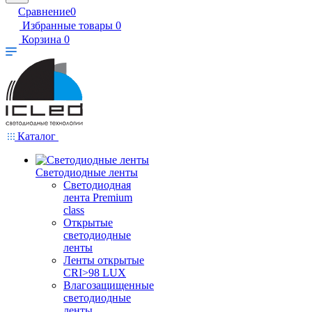
Сравнение
0
Избранные товары
0
Корзина
0
Каталог
Светодиодные ленты
Светодиодная
лента Premium
class
Открытые
светодиодные
ленты
Ленты открытые
CRI>98 LUX
Влагозащищенные
светодиодные
ленты