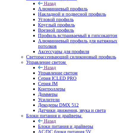
Назад
Алюминиевый профиль
Накладной и подвесной профиль
Угловой профиль
Круглый профиль
Врезной профиль
Профиль встраиваемый в гипсокартон
Алюминиевый профиль для натяжных
потолков
Аксессуары для профиля
Светорассеивающий силиконовый профиль
Управление светом
Назад
Управление светом
Серия ICLED PRO
Серия JM
Контроллеры
Диммеры
Усилители
Декодеры DMX 512
Датчики движения, звука и света
Блоки питания и драйверы
Назад
Блоки питания и драйверы
AC/DC блоки питания 5V