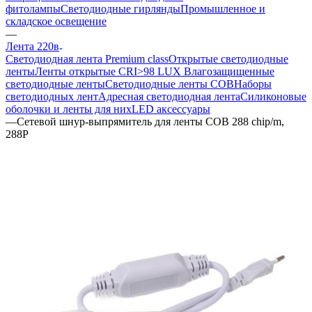
фитолампы
Светодиодные гирлянды
Промышленное и
складское освещение
—
Лента 220в
Светодиодная лента Premium class
Открытые светодиодные
ленты
Ленты открытые CRI>98 LUX
Влагозащищенные
светодиодные ленты
Светодиодные ленты COB
Наборы
светодиодных лент
Адресная светодиодная лента
Силиконовые
оболочки и ленты для них
LED аксессуары
—
Сетевой шнур-выпрямитель для ленты COB 288 chip/m,
288P