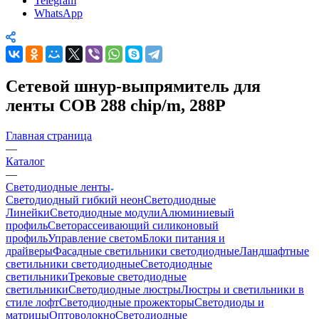
Telegram
WhatsApp
Сетевой шнур-выпрямитель для
ленты COB 288 chip/m, 288P
Главная страница
—
Каталог
—
Светодиодные ленты
Светодиодный гибкий неон
Светодиодные
Линейки
Светодиодные модули
Алюминиевый
профиль
Светорассеивающий силиконовый
профиль
Управление светом
Блоки питания и
драйверы
Фасадные светильники светодиодные
Ландшафтные
светильники светодиодные
Светодиодные
светильники
Трековые светодиодные
светильники
Светодиодные люстры
Люстры и светильники в
стиле лофт
Светодиодные прожекторы
Светодиоды и
матрицы
Оптоволокно
Светодиодные