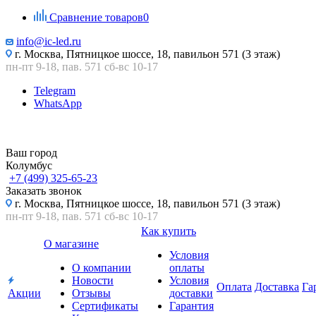
Сравнение товаров
0
info@ic-led.ru
г. Москва, Пятницкое шоссе, 18, павильон 571 (3 этаж)
пн-пт 9-18, пав. 571 сб-вс 10-17
Telegram
WhatsApp
Ваш город
Колумбус
+7 (499) 325-65-23
Заказать звонок
г. Москва, Пятницкое шоссе, 18, павильон 571 (3 этаж)
пн-пт 9-18, пав. 571 сб-вс 10-17
Как купить
О магазине
Условия
О компании
оплаты
Новости
Условия
Оплата
Доставка
Га
Акции
Отзывы
доставки
Сертификаты
Гарантия