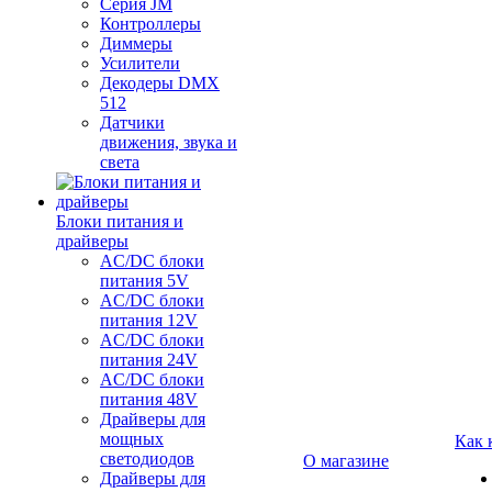
Серия JM
Контроллеры
Диммеры
Усилители
Декодеры DMX
512
Датчики
движения, звука и
света
Блоки питания и
драйверы
AC/DC блоки
питания 5V
AC/DC блоки
питания 12V
AC/DC блоки
питания 24V
AC/DC блоки
питания 48V
Драйверы для
мощных
Как 
светодиодов
О магазине
Драйверы для