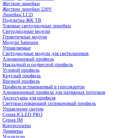
Жесткие линейки
Жесткие линейки 220V
Линейки LCD
Подсветка ЖК ТВ
Токовые светодиодные линейки
Светодиодные модули
Герметичные модули
Модули Samsung
Управляемые
Светодиодные модули для светильников
Алюминиевый профиль
Накладной и подвесной профиль
Угловой профиль
Круглый профиль
Врезной профиль
Профиль встраиваемый в гипсокартон
Алюминиевый профиль для натяжных потолков
Аксессуары для профиля
Светорассеивающий силиконовый профиль
Управление светом
Серия ICLED PRO
Серия JM
Контроллеры
Диммеры
Усилители