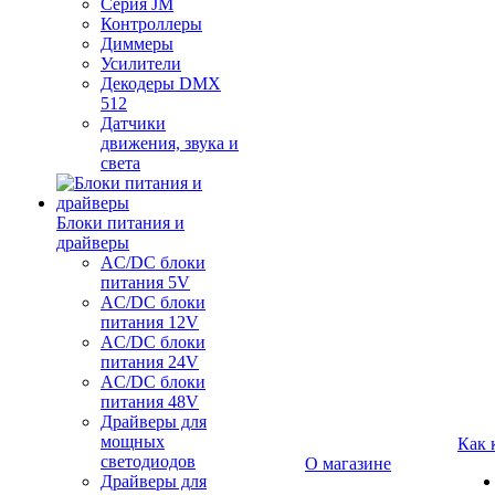
Серия JM
Контроллеры
Диммеры
Усилители
Декодеры DMX
512
Датчики
движения, звука и
света
Блоки питания и
драйверы
AC/DC блоки
питания 5V
AC/DC блоки
питания 12V
AC/DC блоки
питания 24V
AC/DC блоки
питания 48V
Драйверы для
мощных
Как 
светодиодов
О магазине
Драйверы для