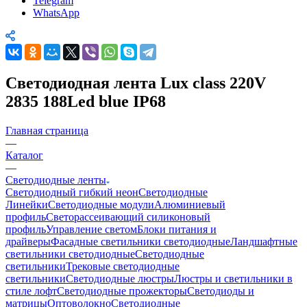
Telegram
WhatsApp
Светодиодная лента Lux class 220V
2835 188Led blue IP68
Главная страница
—
Каталог
—
Светодиодные ленты
Светодиодный гибкий неон
Светодиодные
Линейки
Светодиодные модули
Алюминиевый
профиль
Светорассеивающий силиконовый
профиль
Управление светом
Блоки питания и
драйверы
Фасадные светильники светодиодные
Ландшафтные
светильники светодиодные
Светодиодные
светильники
Трековые светодиодные
светильники
Светодиодные люстры
Люстры и светильники в
стиле лофт
Светодиодные прожекторы
Светодиоды и
матрицы
Оптоволокно
Светодиодные