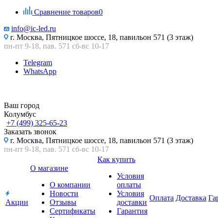
Сравнение товаров
0
info@ic-led.ru
г. Москва, Пятницкое шоссе, 18, павильон 571 (3 этаж)
пн-пт 9-18, пав. 571 сб-вс 10-17
Telegram
WhatsApp
Ваш город
Колумбус
+7 (499) 325-65-23
Заказать звонок
г. Москва, Пятницкое шоссе, 18, павильон 571 (3 этаж)
пн-пт 9-18, пав. 571 сб-вс 10-17
Как купить
О магазине
Условия
О компании
оплаты
Новости
Условия
Оплата
Доставка
Га
Акции
Отзывы
доставки
Сертификаты
Гарантия