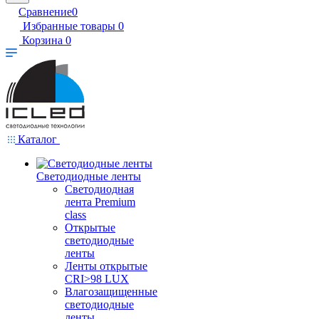
Сравнение
0
Избранные товары
0
Корзина
0
Каталог
Светодиодные ленты
Светодиодная
лента Premium
class
Открытые
светодиодные
ленты
Ленты открытые
CRI>98 LUX
Влагозащищенные
светодиодные
ленты