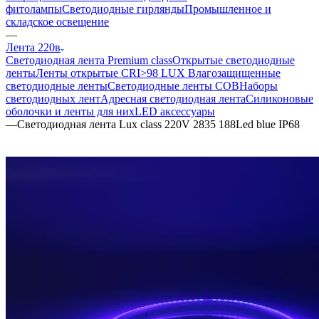
фитолампы
Светодиодные гирлянды
Промышленное и
складское освещение
—
Лента 220в
Светодиодная лента Premium class
Открытые светодиодные
ленты
Ленты открытые CRI>98 LUX
Влагозащищенные
светодиодные ленты
Светодиодные ленты COB
Наборы
светодиодных лент
Адресная светодиодная лента
Силиконовые
оболочки и ленты для них
LED аксессуары
—
Светодиодная лента Lux class 220V 2835 188Led blue IP68