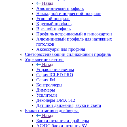
Назад
Алюминиевый профиль
Накладной и подвесной профиль
Угловой профиль
Круглый профиль
Врезной профиль
Профиль встраиваемый в гипсокартон
Алюминиевый профиль для натяжных
потолков
Аксессуары для профиля
Светорассеивающий силиконовый профиль
Управление светом
Назад
Управление светом
Серия ICLED PRO
Серия JM
Контроллеры
Диммеры
Усилители
Декодеры DMX 512
Датчики движения, звука и света
Блоки питания и драйверы
Назад
Блоки питания и драйверы
AC/DC блоки питания 5V