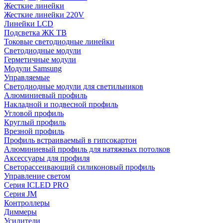
Жесткие линейки
Жесткие линейки 220V
Линейки LCD
Подсветка ЖК ТВ
Токовые светодиодные линейки
Светодиодные модули
Герметичные модули
Модули Samsung
Управляемые
Светодиодные модули для светильников
Алюминиевый профиль
Накладной и подвесной профиль
Угловой профиль
Круглый профиль
Врезной профиль
Профиль встраиваемый в гипсокартон
Алюминиевый профиль для натяжных потолков
Аксессуары для профиля
Светорассеивающий силиконовый профиль
Управление светом
Серия ICLED PRO
Серия JM
Контроллеры
Диммеры
Усилители