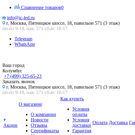
Сравнение товаров
0
info@ic-led.ru
г. Москва, Пятницкое шоссе, 18, павильон 571 (3 этаж)
пн-пт 9-18, пав. 571 сб-вс 10-17
Telegram
WhatsApp
Ваш город
Колумбус
+7 (499) 325-65-23
Заказать звонок
г. Москва, Пятницкое шоссе, 18, павильон 571 (3 этаж)
пн-пт 9-18, пав. 571 сб-вс 10-17
Как купить
О магазине
Условия
О компании
оплаты
Новости
Условия
Оплата
Доставка
Га
Акции
Отзывы
доставки
Сертификаты
Гарантия