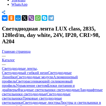
Telegram
WhatsApp
Светодиодная лента LUX class, 2835,
120led/m, day white, 24V, IP20, CRI>98,
A204
Главная страница
—
Каталог
—
Светодиодные ленты
Светодиодный гибкий неон
Светодиодные
Линейки
Светодиодные модули
Алюминиевый
профиль
Светорассеивающий силиконовый
профиль
Управление светом
Блоки питания и
драйверы
Фасадные светильники светодиодные
Ландшафтные
светильники светодиодные
Светодиодные
светильники
Трековые светодиодные
светильники
Светодиодные люстры
Люстры и светильники в