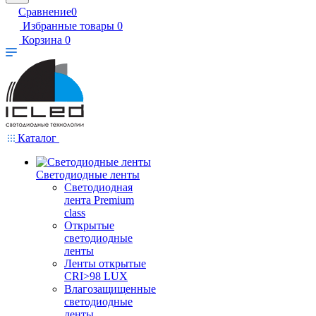
Сравнение
0
Избранные товары
0
Корзина
0
Каталог
Светодиодные ленты
Светодиодная
лента Premium
class
Открытые
светодиодные
ленты
Ленты открытые
CRI>98 LUX
Влагозащищенные
светодиодные
ленты