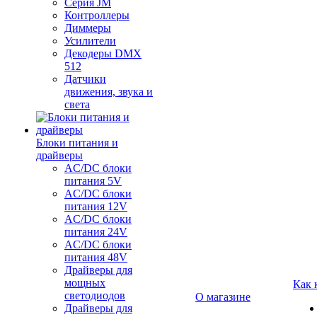
Серия JM
Контроллеры
Диммеры
Усилители
Декодеры DMX
512
Датчики
движения, звука и
света
Блоки питания и
драйверы
AC/DC блоки
питания 5V
AC/DC блоки
питания 12V
AC/DC блоки
питания 24V
AC/DC блоки
питания 48V
Драйверы для
мощных
Как 
светодиодов
О магазине
Драйверы для