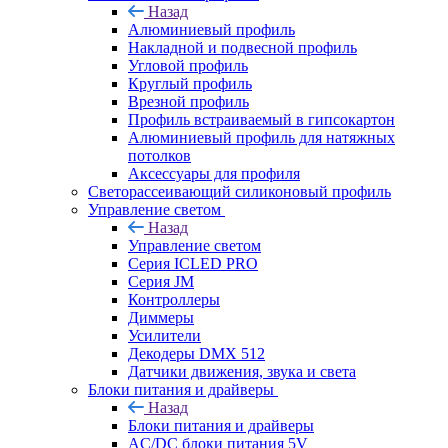
Назад
Алюминиевый профиль
Накладной и подвесной профиль
Угловой профиль
Круглый профиль
Врезной профиль
Профиль встраиваемый в гипсокартон
Алюминиевый профиль для натяжных
потолков
Аксессуары для профиля
Светорассеивающий силиконовый профиль
Управление светом
Назад
Управление светом
Серия ICLED PRO
Серия JM
Контроллеры
Диммеры
Усилители
Декодеры DMX 512
Датчики движения, звука и света
Блоки питания и драйверы
Назад
Блоки питания и драйверы
AC/DC блоки питания 5V