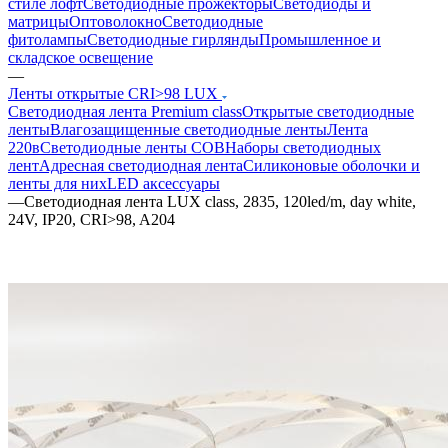
стиле лофт
Светодиодные прожекторы
Светодиоды и
матрицы
Оптоволокно
Светодиодные
фитолампы
Светодиодные гирлянды
Промышленное и
складское освещение
—
Ленты открытые CRI>98 LUX
Светодиодная лента Premium class
Открытые светодиодные
ленты
Влагозащищенные светодиодные ленты
Лента
220в
Светодиодные ленты COB
Наборы светодиодных
лент
Адресная светодиодная лента
Силиконовые оболочки и
ленты для них
LED аксессуары
—
Светодиодная лента LUX class, 2835, 120led/m, day white,
24V, IP20, CRI>98, A204