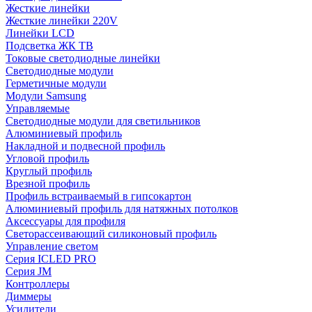
Жесткие линейки
Жесткие линейки 220V
Линейки LCD
Подсветка ЖК ТВ
Токовые светодиодные линейки
Светодиодные модули
Герметичные модули
Модули Samsung
Управляемые
Светодиодные модули для светильников
Алюминиевый профиль
Накладной и подвесной профиль
Угловой профиль
Круглый профиль
Врезной профиль
Профиль встраиваемый в гипсокартон
Алюминиевый профиль для натяжных потолков
Аксессуары для профиля
Светорассеивающий силиконовый профиль
Управление светом
Серия ICLED PRO
Серия JM
Контроллеры
Диммеры
Усилители