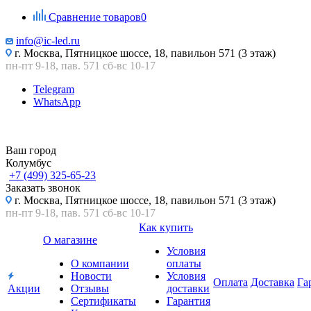
Сравнение товаров
0
info@ic-led.ru
г. Москва, Пятницкое шоссе, 18, павильон 571 (3 этаж)
пн-пт 9-18, пав. 571 сб-вс 10-17
Telegram
WhatsApp
Ваш город
Колумбус
+7 (499) 325-65-23
Заказать звонок
г. Москва, Пятницкое шоссе, 18, павильон 571 (3 этаж)
пн-пт 9-18, пав. 571 сб-вс 10-17
Как купить
О магазине
Условия
О компании
оплаты
Новости
Условия
Оплата
Доставка
Га
Акции
Отзывы
доставки
Сертификаты
Гарантия