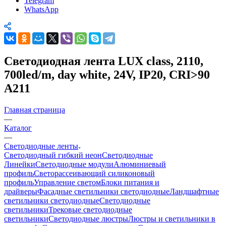
Telegram
WhatsApp
Светодиодная лента LUX class, 2110,
700led/m, day white, 24V, IP20, CRI>90
A211
Главная страница
—
Каталог
—
Светодиодные ленты
Светодиодный гибкий неон
Светодиодные
Линейки
Светодиодные модули
Алюминиевый
профиль
Светорассеивающий силиконовый
профиль
Управление светом
Блоки питания и
драйверы
Фасадные светильники светодиодные
Ландшафтные
светильники светодиодные
Светодиодные
светильники
Трековые светодиодные
светильники
Светодиодные люстры
Люстры и светильники в