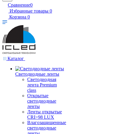
Сравнение
0
Избранные товары
0
Корзина
0
Каталог
Светодиодные ленты
Светодиодная
лента Premium
class
Открытые
светодиодные
ленты
Ленты открытые
CRI>98 LUX
Влагозащищенные
светодиодные
ленты