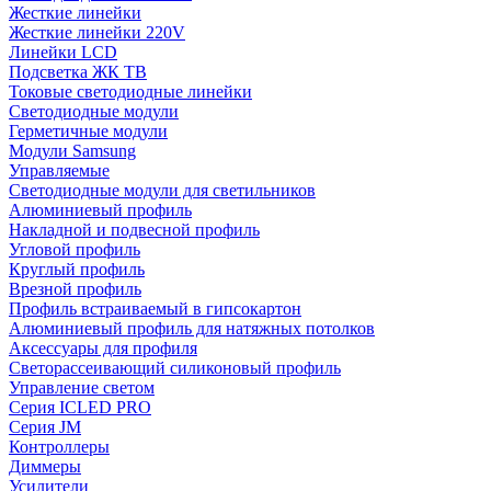
Жесткие линейки
Жесткие линейки 220V
Линейки LCD
Подсветка ЖК ТВ
Токовые светодиодные линейки
Светодиодные модули
Герметичные модули
Модули Samsung
Управляемые
Светодиодные модули для светильников
Алюминиевый профиль
Накладной и подвесной профиль
Угловой профиль
Круглый профиль
Врезной профиль
Профиль встраиваемый в гипсокартон
Алюминиевый профиль для натяжных потолков
Аксессуары для профиля
Светорассеивающий силиконовый профиль
Управление светом
Серия ICLED PRO
Серия JM
Контроллеры
Диммеры
Усилители