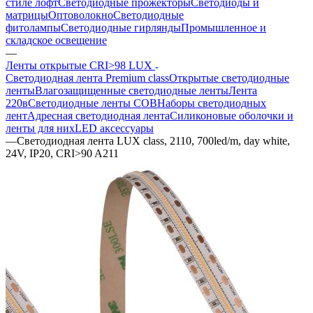
стиле лофт
Светодиодные прожекторы
Светодиоды и
матрицы
Оптоволокно
Светодиодные
фитолампы
Светодиодные гирлянды
Промышленное и
складское освещение
—
Ленты открытые CRI>98 LUX
Светодиодная лента Premium class
Открытые светодиодные
ленты
Влагозащищенные светодиодные ленты
Лента
220в
Светодиодные ленты COB
Наборы светодиодных
лент
Адресная светодиодная лента
Силиконовые оболочки и
ленты для них
LED аксессуары
—
Светодиодная лента LUX class, 2110, 700led/m, day white,
24V, IP20, CRI>90 A211