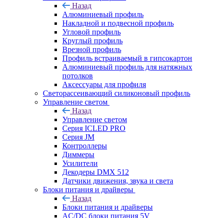
Назад
Алюминиевый профиль
Накладной и подвесной профиль
Угловой профиль
Круглый профиль
Врезной профиль
Профиль встраиваемый в гипсокартон
Алюминиевый профиль для натяжных
потолков
Аксессуары для профиля
Светорассеивающий силиконовый профиль
Управление светом
Назад
Управление светом
Серия ICLED PRO
Серия JM
Контроллеры
Диммеры
Усилители
Декодеры DMX 512
Датчики движения, звука и света
Блоки питания и драйверы
Назад
Блоки питания и драйверы
AC/DC блоки питания 5V