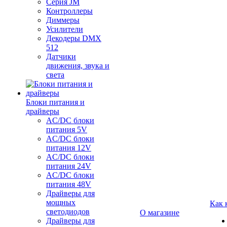
Серия JM
Контроллеры
Диммеры
Усилители
Декодеры DMX
512
Датчики
движения, звука и
света
Блоки питания и
драйверы
AC/DC блоки
питания 5V
AC/DC блоки
питания 12V
AC/DC блоки
питания 24V
AC/DC блоки
питания 48V
Драйверы для
мощных
Как 
светодиодов
О магазине
Драйверы для