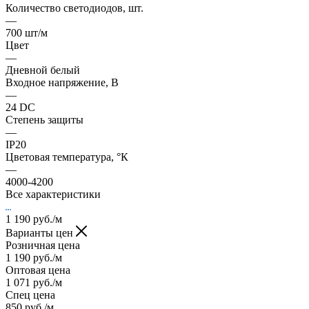
Количество светодиодов, шт.
—
700 шт/м
Цвет
—
Дневной белый
Входное напряжение, В
—
24 DC
Степень защиты
—
IP20
Цветовая температура, °К
—
4000-4200
Все характеристики
1 190
руб.
/м
Варианты цен
Розничная цена
1 190
руб.
/м
Оптовая цена
1 071
руб.
/м
Спец цена
850
руб.
/м