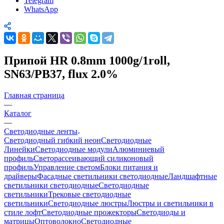
Telegram
WhatsApp
Припой HR 0.8mm 1000g/1roll,
SN63/PB37, flux 2.0%
Главная страница
—
Каталог
—
Светодиодные ленты
Светодиодный гибкий неон
Светодиодные
Линейки
Светодиодные модули
Алюминиевый
профиль
Светорассеивающий силиконовый
профиль
Управление светом
Блоки питания и
драйверы
Фасадные светильники светодиодные
Ландшафтные
светильники светодиодные
Светодиодные
светильники
Трековые светодиодные
светильники
Светодиодные люстры
Люстры и светильники в
стиле лофт
Светодиодные прожекторы
Светодиоды и
матрицы
Оптоволокно
Светодиодные