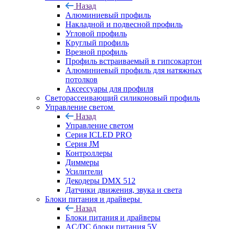
Назад
Алюминиевый профиль
Накладной и подвесной профиль
Угловой профиль
Круглый профиль
Врезной профиль
Профиль встраиваемый в гипсокартон
Алюминиевый профиль для натяжных
потолков
Аксессуары для профиля
Светорассеивающий силиконовый профиль
Управление светом
Назад
Управление светом
Серия ICLED PRO
Серия JM
Контроллеры
Диммеры
Усилители
Декодеры DMX 512
Датчики движения, звука и света
Блоки питания и драйверы
Назад
Блоки питания и драйверы
AC/DC блоки питания 5V