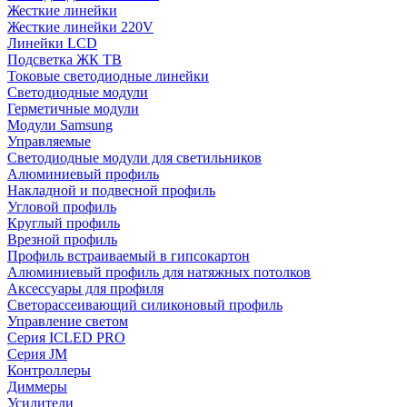
Жесткие линейки
Жесткие линейки 220V
Линейки LCD
Подсветка ЖК ТВ
Токовые светодиодные линейки
Светодиодные модули
Герметичные модули
Модули Samsung
Управляемые
Светодиодные модули для светильников
Алюминиевый профиль
Накладной и подвесной профиль
Угловой профиль
Круглый профиль
Врезной профиль
Профиль встраиваемый в гипсокартон
Алюминиевый профиль для натяжных потолков
Аксессуары для профиля
Светорассеивающий силиконовый профиль
Управление светом
Серия ICLED PRO
Серия JM
Контроллеры
Диммеры
Усилители