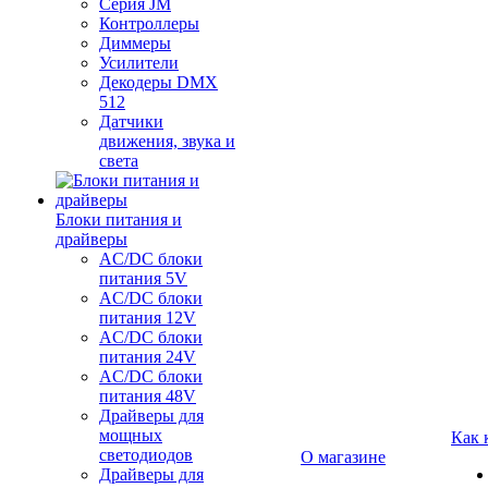
Серия JM
Контроллеры
Диммеры
Усилители
Декодеры DMX
512
Датчики
движения, звука и
света
Блоки питания и
драйверы
AC/DC блоки
питания 5V
AC/DC блоки
питания 12V
AC/DC блоки
питания 24V
AC/DC блоки
питания 48V
Драйверы для
мощных
Как 
светодиодов
О магазине
Драйверы для