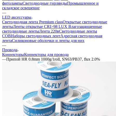
фитолампы
Светодиодные гирлянды
Промышленное и
складское освещение
—
LED аксессуары
Светодиодная лента Premium class
Открытые светодиодные
ленты
Ленты открытые CRI>98 LUX
Влагозащищенные
светодиодные ленты
Лента 220в
Светодиодные ленты
COB
Наборы светодиодных лент
Адресная светодиодная
лента
Силиконовые оболочки и ленты для них
—
Провода
Коннекторы
Коннекторы для провода
—
Припой HR 0.8mm 1000g/1roll, SN63/PB37, flux 2.0%