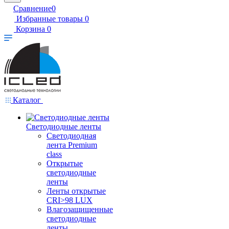
Сравнение
0
Избранные товары
0
Корзина
0
Каталог
Светодиодные ленты
Светодиодная
лента Premium
class
Открытые
светодиодные
ленты
Ленты открытые
CRI>98 LUX
Влагозащищенные
светодиодные
ленты