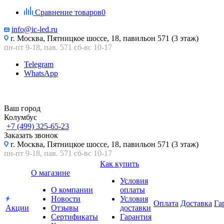
Сравнение товаров
0
info@ic-led.ru
г. Москва, Пятницкое шоссе, 18, павильон 571 (3 этаж)
пн-пт 9-18, пав. 571 сб-вс 10-17
Telegram
WhatsApp
Ваш город
Колумбус
+7 (499) 325-65-23
Заказать звонок
г. Москва, Пятницкое шоссе, 18, павильон 571 (3 этаж)
пн-пт 9-18, пав. 571 сб-вс 10-17
Как купить
О магазине
Условия
О компании
оплаты
Новости
Условия
Оплата
Доставка
Га
Акции
Отзывы
доставки
Сертификаты
Гарантия