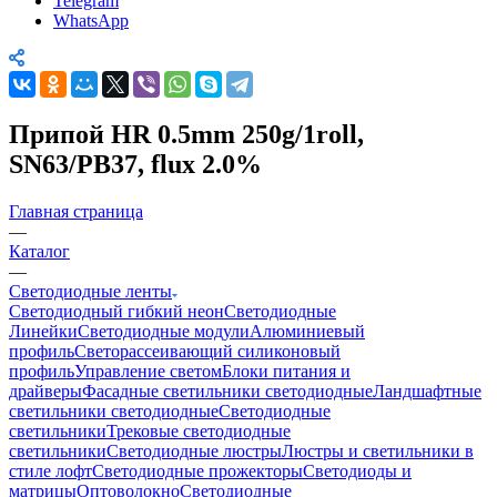
Telegram
WhatsApp
Припой HR 0.5mm 250g/1roll,
SN63/PB37, flux 2.0%
Главная страница
—
Каталог
—
Светодиодные ленты
Светодиодный гибкий неон
Светодиодные
Линейки
Светодиодные модули
Алюминиевый
профиль
Светорассеивающий силиконовый
профиль
Управление светом
Блоки питания и
драйверы
Фасадные светильники светодиодные
Ландшафтные
светильники светодиодные
Светодиодные
светильники
Трековые светодиодные
светильники
Светодиодные люстры
Люстры и светильники в
стиле лофт
Светодиодные прожекторы
Светодиоды и
матрицы
Оптоволокно
Светодиодные