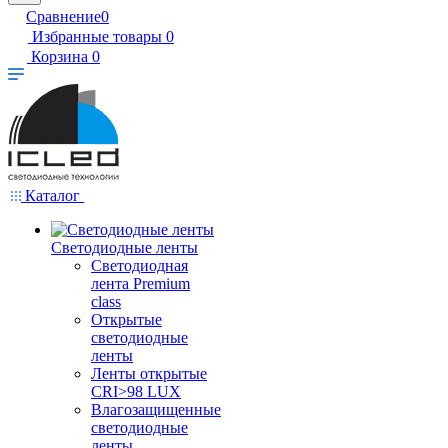
Сравнение
0
Избранные товары
0
Корзина
0
Каталог
Светодиодные ленты
Светодиодная
лента Premium
class
Открытые
светодиодные
ленты
Ленты открытые
CRI>98 LUX
Влагозащищенные
светодиодные
ленты