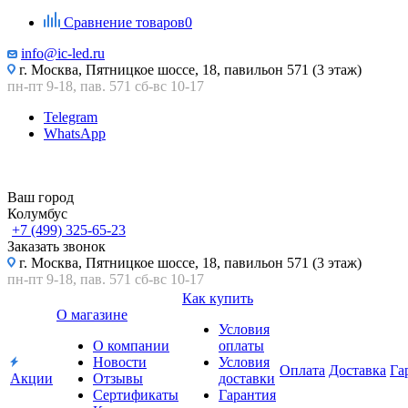
Сравнение товаров
0
info@ic-led.ru
г. Москва, Пятницкое шоссе, 18, павильон 571 (3 этаж)
пн-пт 9-18, пав. 571 сб-вс 10-17
Telegram
WhatsApp
Ваш город
Колумбус
+7 (499) 325-65-23
Заказать звонок
г. Москва, Пятницкое шоссе, 18, павильон 571 (3 этаж)
пн-пт 9-18, пав. 571 сб-вс 10-17
Как купить
О магазине
Условия
О компании
оплаты
Новости
Условия
Оплата
Доставка
Га
Акции
Отзывы
доставки
Сертификаты
Гарантия