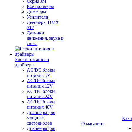
Серия JM
Контроллеры
Диммеры
Усилители
Декодеры DMX
512
Датчики
движения, звука и
света
Блоки питания и
драйверы
AC/DC блоки
питания 5V
AC/DC блоки
питания 12V
AC/DC блоки
питания 24V
AC/DC блоки
питания 48V
Драйверы для
мощных
Как 
светодиодов
О магазине
Драйверы для