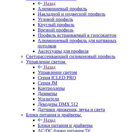
Назад
Алюминиевый профиль
Накладной и подвесной профиль
Угловой профиль
Круглый профиль
Врезной профиль
Профиль встраиваемый в гипсокартон
Алюминиевый профиль для натяжных
потолков
Аксессуары для профиля
Светорассеивающий силиконовый профиль
Управление светом
Назад
Управление светом
Серия ICLED PRO
Серия JM
Контроллеры
Диммеры
Усилители
Декодеры DMX 512
Датчики движения, звука и света
Блоки питания и драйверы
Назад
Блоки питания и драйверы
AC/DC блоки питания 5V