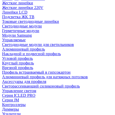
Жесткие линейки
Жесткие линейки 220V
Линейки LCD
Подсветка ЖК ТВ
Токовые светодиодные линейки
Светодиодные модули
Герметичные модули
Модули Samsung
Управляемые
Светодиодные модули для светильников
Алюминиевый профиль
Накладной и подвесной профиль
Угловой профиль
Круглый профиль
Врезной профиль
Профиль встраиваемый в гипсокартон
Алюминиевый профиль для натяжных потолков
Аксессуары для профиля
Светорассеивающий силиконовый профиль
Управление светом
Серия ICLED PRO
Серия JM
Контроллеры
Диммеры
Усилители