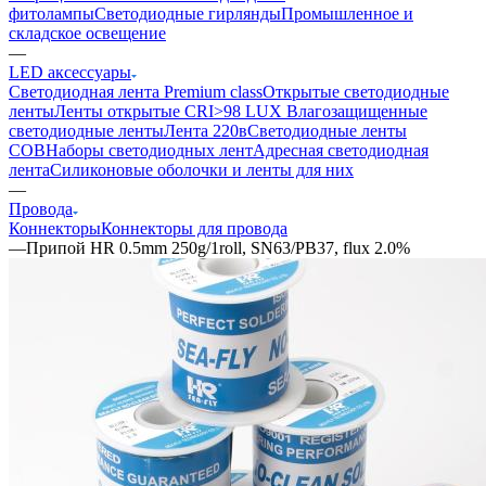
фитолампы
Светодиодные гирлянды
Промышленное и
складское освещение
—
LED аксессуары
Светодиодная лента Premium class
Открытые светодиодные
ленты
Ленты открытые CRI>98 LUX
Влагозащищенные
светодиодные ленты
Лента 220в
Светодиодные ленты
COB
Наборы светодиодных лент
Адресная светодиодная
лента
Силиконовые оболочки и ленты для них
—
Провода
Коннекторы
Коннекторы для провода
—
Припой HR 0.5mm 250g/1roll, SN63/PB37, flux 2.0%