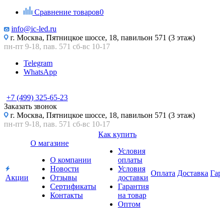
Сравнение товаров
0
info@ic-led.ru
г. Москва, Пятницкое шоссе, 18, павильон 571 (3 этаж)
пн-пт 9-18, пав. 571 сб-вс 10-17
Telegram
WhatsApp
+7 (499) 325-65-23
Заказать звонок
г. Москва, Пятницкое шоссе, 18, павильон 571 (3 этаж)
пн-пт 9-18, пав. 571 сб-вс 10-17
Как купить
О магазине
Условия
О компании
оплаты
Новости
Условия
Оплата
Доставка
Га
Акции
Отзывы
доставки
Сертификаты
Гарантия
Контакты
на товар
Оптом