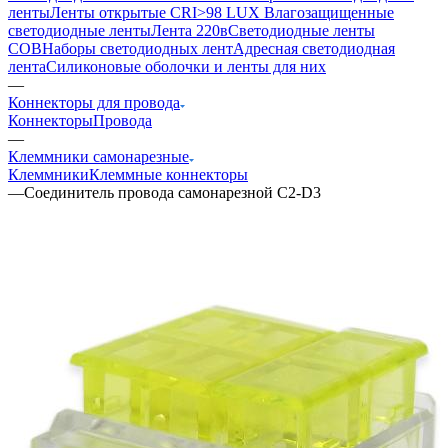
ленты
Ленты открытые CRI>98 LUX
Влагозащищенные
светодиодные ленты
Лента 220в
Светодиодные ленты
COB
Наборы светодиодных лент
Адресная светодиодная
лента
Силиконовые оболочки и ленты для них
—
Коннекторы для провода
Коннекторы
Провода
—
Клеммники самонарезные
Клеммники
Клеммные коннекторы
—
Соединитель провода самонарезной С2-D3