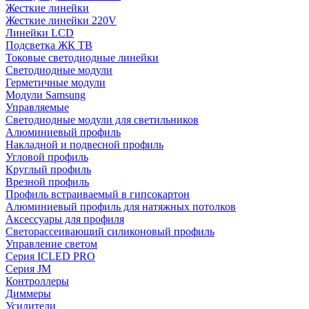
Жесткие линейки
Жесткие линейки 220V
Линейки LCD
Подсветка ЖК ТВ
Токовые светодиодные линейки
Светодиодные модули
Герметичные модули
Модули Samsung
Управляемые
Светодиодные модули для светильников
Алюминиевый профиль
Накладной и подвесной профиль
Угловой профиль
Круглый профиль
Врезной профиль
Профиль встраиваемый в гипсокартон
Алюминиевый профиль для натяжных потолков
Аксессуары для профиля
Светорассеивающий силиконовый профиль
Управление светом
Серия ICLED PRO
Серия JM
Контроллеры
Диммеры
Усилители