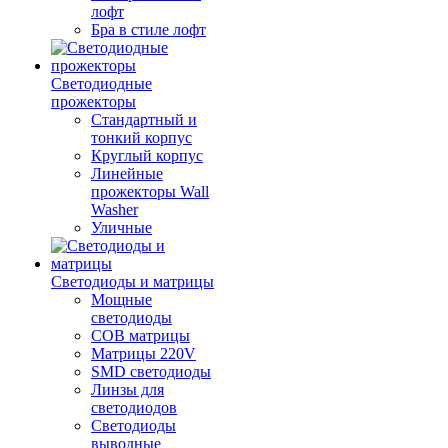
лофт
Бра в стиле лофт
Светодиодные
прожекторы
Стандартный и
тонкий корпус
Круглый корпус
Линейные
прожекторы Wall
Washer
Уличные
Светодиоды и матрицы
Мощные
светодиоды
COB матрицы
Матрицы 220V
SMD светодиоды
Линзы для
светодиодов
Светодиоды
выводные