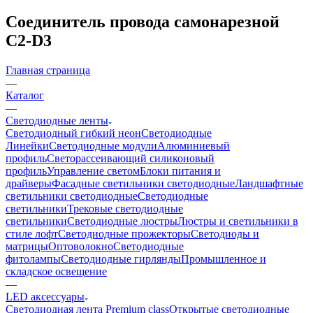
Соединитель провода самонарезной
С2-D3
Главная страница
—
Каталог
—
Светодиодные ленты
Светодиодный гибкий неон
Светодиодные
Линейки
Светодиодные модули
Алюминиевый
профиль
Светорассеивающий силиконовый
профиль
Управление светом
Блоки питания и
драйверы
Фасадные светильники светодиодные
Ландшафтные
светильники светодиодные
Светодиодные
светильники
Трековые светодиодные
светильники
Светодиодные люстры
Люстры и светильники в
стиле лофт
Светодиодные прожекторы
Светодиоды и
матрицы
Оптоволокно
Светодиодные
фитолампы
Светодиодные гирлянды
Промышленное и
складское освещение
—
LED аксессуары
Светодиодная лента Premium class
Открытые светодиодные