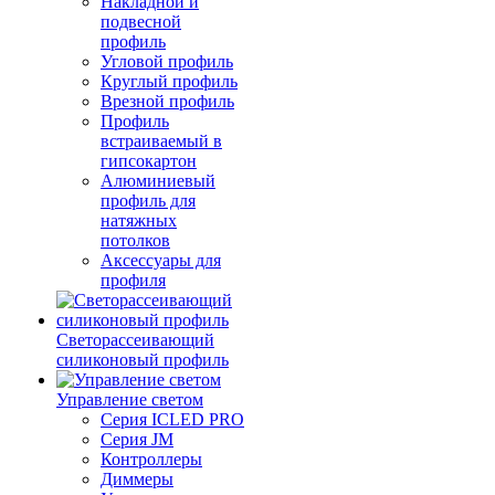
Накладной и
подвесной
профиль
Угловой профиль
Круглый профиль
Врезной профиль
Профиль
встраиваемый в
гипсокартон
Алюминиевый
профиль для
натяжных
потолков
Аксессуары для
профиля
Светорассеивающий
силиконовый профиль
Управление светом
Серия ICLED PRO
Серия JM
Контроллеры
Диммеры