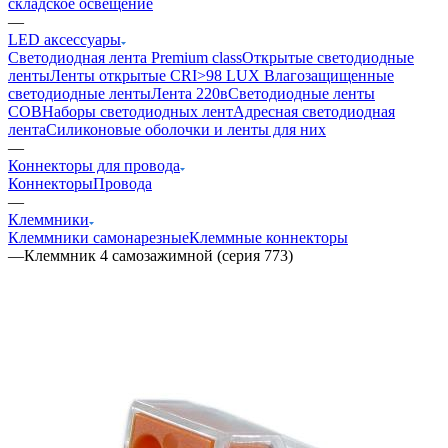
складское освещение
—
LED аксессуары
Светодиодная лента Premium class
Открытые светодиодные
ленты
Ленты открытые CRI>98 LUX
Влагозащищенные
светодиодные ленты
Лента 220в
Светодиодные ленты
COB
Наборы светодиодных лент
Адресная светодиодная
лента
Силиконовые оболочки и ленты для них
—
Коннекторы для провода
Коннекторы
Провода
—
Клеммники
Клеммники самонарезные
Клеммные коннекторы
—
Клеммник 4 самозажимной (серия 773)