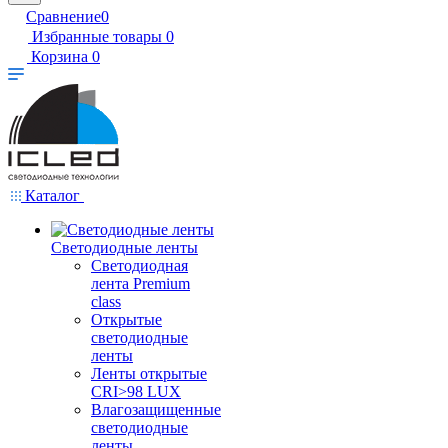
Сравнение
0
Избранные товары
0
Корзина
0
Каталог
Светодиодные ленты
Светодиодная
лента Premium
class
Открытые
светодиодные
ленты
Ленты открытые
CRI>98 LUX
Влагозащищенные
светодиодные
ленты