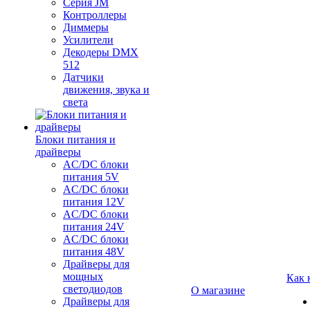
Серия JM
Контроллеры
Диммеры
Усилители
Декодеры DMX
512
Датчики
движения, звука и
света
Блоки питания и
драйверы
AC/DC блоки
питания 5V
AC/DC блоки
питания 12V
AC/DC блоки
питания 24V
AC/DC блоки
питания 48V
Драйверы для
мощных
Как 
светодиодов
О магазине
Драйверы для