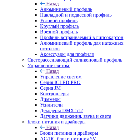
Назад
Алюминиевый профиль
Накладной и подвесной профиль
Угловой профиль
Круглый профиль
Врезной профиль
Профиль встраиваемый в гипсокартон
Алюминиевый профиль для натяжных
потолков
Аксессуары для профиля
Светорассеивающий силиконовый профиль
Управление светом
Назад
Управление светом
Серия ICLED PRO
Серия JM
Контроллеры
Диммеры
Усилители
Декодеры DMX 512
Датчики движения, звука и света
Блоки питания и драйверы
Назад
Блоки питания и драйверы
AC/DC блоки питания 5V