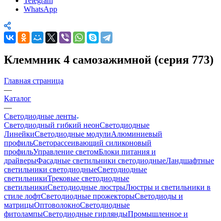
Telegram
WhatsApp
Клеммник 4 самозажимной (серия 773)
Главная страница
—
Каталог
—
Светодиодные ленты
Светодиодный гибкий неон
Светодиодные
Линейки
Светодиодные модули
Алюминиевый
профиль
Светорассеивающий силиконовый
профиль
Управление светом
Блоки питания и
драйверы
Фасадные светильники светодиодные
Ландшафтные
светильники светодиодные
Светодиодные
светильники
Трековые светодиодные
светильники
Светодиодные люстры
Люстры и светильники в
стиле лофт
Светодиодные прожекторы
Светодиоды и
матрицы
Оптоволокно
Светодиодные
фитолампы
Светодиодные гирлянды
Промышленное и