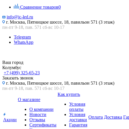
Сравнение товаров
0
info@ic-led.ru
г. Москва, Пятницкое шоссе, 18, павильон 571 (3 этаж)
пн-пт 9-18, пав. 571 сб-вс 10-17
Telegram
WhatsApp
Ваш город
Колумбус
+7 (499) 325-65-23
Заказать звонок
г. Москва, Пятницкое шоссе, 18, павильон 571 (3 этаж)
пн-пт 9-18, пав. 571 сб-вс 10-17
Как купить
О магазине
Условия
О компании
оплаты
Новости
Условия
Оплата
Доставка
Га
Акции
Отзывы
доставки
Сертификаты
Гарантия