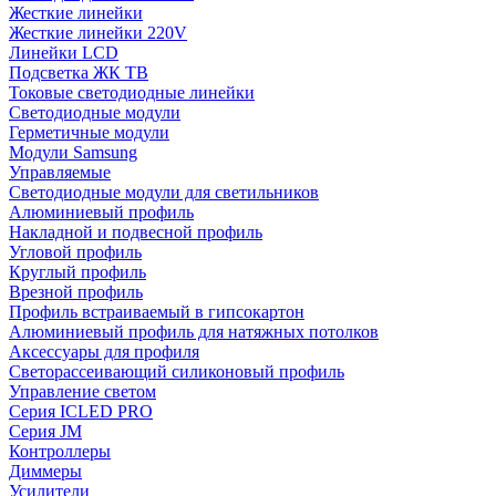
Жесткие линейки
Жесткие линейки 220V
Линейки LCD
Подсветка ЖК ТВ
Токовые светодиодные линейки
Светодиодные модули
Герметичные модули
Модули Samsung
Управляемые
Светодиодные модули для светильников
Алюминиевый профиль
Накладной и подвесной профиль
Угловой профиль
Круглый профиль
Врезной профиль
Профиль встраиваемый в гипсокартон
Алюминиевый профиль для натяжных потолков
Аксессуары для профиля
Светорассеивающий силиконовый профиль
Управление светом
Серия ICLED PRO
Серия JM
Контроллеры
Диммеры
Усилители