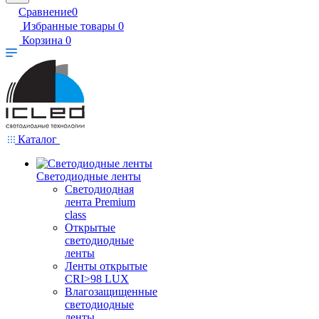
Сравнение
0
Избранные товары
0
Корзина
0
Каталог
Светодиодные ленты
Светодиодная
лента Premium
class
Открытые
светодиодные
ленты
Ленты открытые
CRI>98 LUX
Влагозащищенные
светодиодные
ленты