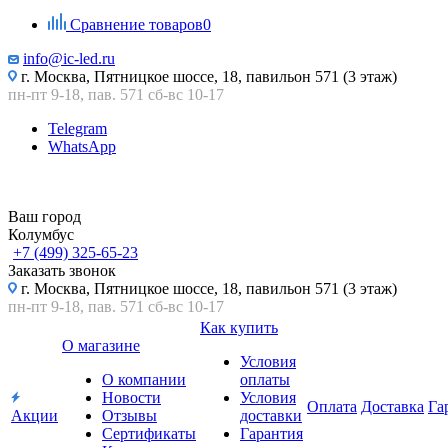
Сравнение товаров
0
info@ic-led.ru
г. Москва, Пятницкое шоссе, 18, павильон 571 (3 этаж)
пн-пт 9-18, пав. 571 сб-вс 10-17
Telegram
WhatsApp
Ваш город
Колумбус
+7 (499) 325-65-23
Заказать звонок
г. Москва, Пятницкое шоссе, 18, павильон 571 (3 этаж)
пн-пт 9-18, пав. 571 сб-вс 10-17
Как купить
О магазине
Условия
О компании
оплаты
Новости
Условия
Оплата
Доставка
Га
Акции
Отзывы
доставки
Сертификаты
Гарантия