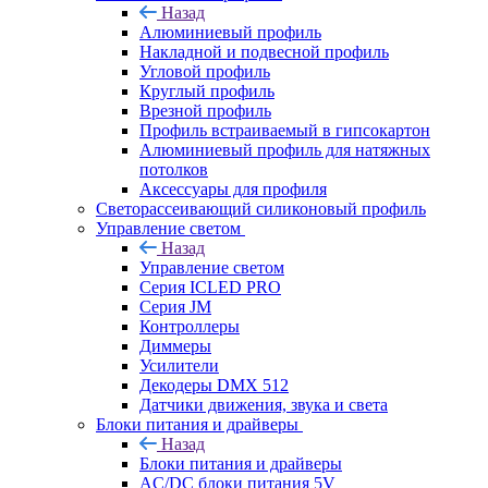
Назад
Алюминиевый профиль
Накладной и подвесной профиль
Угловой профиль
Круглый профиль
Врезной профиль
Профиль встраиваемый в гипсокартон
Алюминиевый профиль для натяжных
потолков
Аксессуары для профиля
Светорассеивающий силиконовый профиль
Управление светом
Назад
Управление светом
Серия ICLED PRO
Серия JM
Контроллеры
Диммеры
Усилители
Декодеры DMX 512
Датчики движения, звука и света
Блоки питания и драйверы
Назад
Блоки питания и драйверы
AC/DC блоки питания 5V