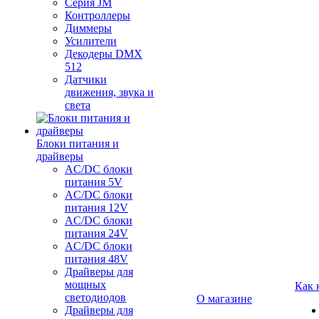
Серия JM
Контроллеры
Диммеры
Усилители
Декодеры DMX
512
Датчики
движения, звука и
света
Блоки питания и
драйверы
AC/DC блоки
питания 5V
AC/DC блоки
питания 12V
AC/DC блоки
питания 24V
AC/DC блоки
питания 48V
Драйверы для
мощных
Как 
светодиодов
О магазине
Драйверы для