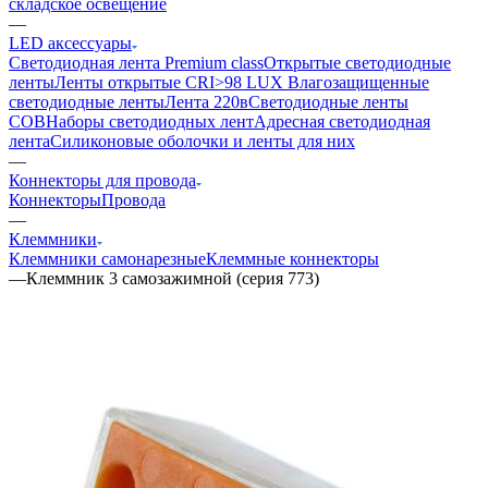
складское освещение
—
LED аксессуары
Светодиодная лента Premium class
Открытые светодиодные
ленты
Ленты открытые CRI>98 LUX
Влагозащищенные
светодиодные ленты
Лента 220в
Светодиодные ленты
COB
Наборы светодиодных лент
Адресная светодиодная
лента
Силиконовые оболочки и ленты для них
—
Коннекторы для провода
Коннекторы
Провода
—
Клеммники
Клеммники самонарезные
Клеммные коннекторы
—
Клеммник 3 самозажимной (серия 773)