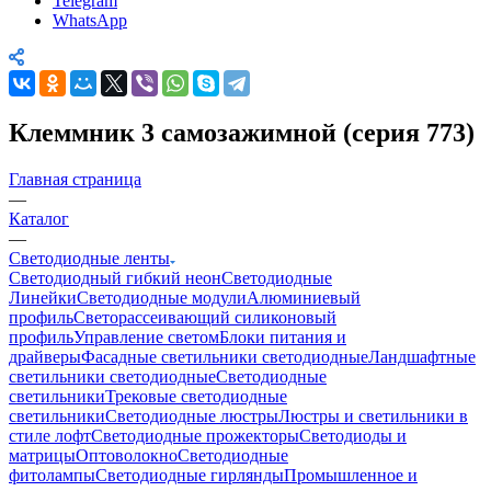
Telegram
WhatsApp
Клеммник 3 самозажимной (серия 773)
Главная страница
—
Каталог
—
Светодиодные ленты
Светодиодный гибкий неон
Светодиодные
Линейки
Светодиодные модули
Алюминиевый
профиль
Светорассеивающий силиконовый
профиль
Управление светом
Блоки питания и
драйверы
Фасадные светильники светодиодные
Ландшафтные
светильники светодиодные
Светодиодные
светильники
Трековые светодиодные
светильники
Светодиодные люстры
Люстры и светильники в
стиле лофт
Светодиодные прожекторы
Светодиоды и
матрицы
Оптоволокно
Светодиодные
фитолампы
Светодиодные гирлянды
Промышленное и