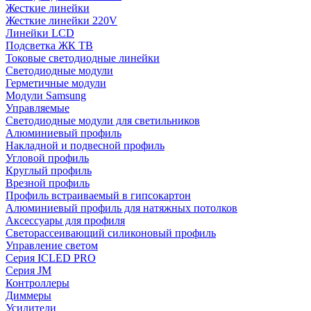
Жесткие линейки
Жесткие линейки 220V
Линейки LCD
Подсветка ЖК ТВ
Токовые светодиодные линейки
Светодиодные модули
Герметичные модули
Модули Samsung
Управляемые
Светодиодные модули для светильников
Алюминиевый профиль
Накладной и подвесной профиль
Угловой профиль
Круглый профиль
Врезной профиль
Профиль встраиваемый в гипсокартон
Алюминиевый профиль для натяжных потолков
Аксессуары для профиля
Светорассеивающий силиконовый профиль
Управление светом
Серия ICLED PRO
Серия JM
Контроллеры
Диммеры
Усилители