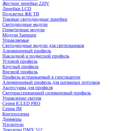
Жесткие линейки 220V
Линейки LCD
Подсветка ЖК ТВ
Токовые светодиодные линейки
Светодиодные модули
Герметичные модули
Модули Samsung
Управляемые
Светодиодные модули для светильников
Алюминиевый профиль
Накладной и подвесной профиль
Угловой профиль
Круглый профиль
Врезной профиль
Профиль встраиваемый в гипсокартон
Алюминиевый профиль для натяжных потолков
Аксессуары для профиля
Светорассеивающий силиконовый профиль
Управление светом
Серия ICLED PRO
Серия JM
Контроллеры
Диммеры
Усилители
Декодеры DMX 512