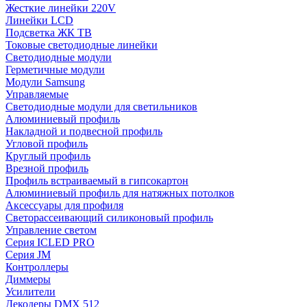
Жесткие линейки 220V
Линейки LCD
Подсветка ЖК ТВ
Токовые светодиодные линейки
Светодиодные модули
Герметичные модули
Модули Samsung
Управляемые
Светодиодные модули для светильников
Алюминиевый профиль
Накладной и подвесной профиль
Угловой профиль
Круглый профиль
Врезной профиль
Профиль встраиваемый в гипсокартон
Алюминиевый профиль для натяжных потолков
Аксессуары для профиля
Светорассеивающий силиконовый профиль
Управление светом
Серия ICLED PRO
Серия JM
Контроллеры
Диммеры
Усилители
Декодеры DMX 512