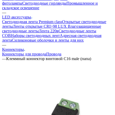
фитолампы
Светодиодные гирлянды
Промышленное и
складское освещение
—
LED аксессуары
Светодиодная лента Premium class
Открытые светодиодные
ленты
Ленты открытые CRI>98 LUX
Влагозащищенные
светодиодные ленты
Лента 220в
Светодиодные ленты
COB
Наборы светодиодных лент
Адресная светодиодная
лента
Силиконовые оболочки и ленты для них
—
Коннекторы
Коннекторы для провода
Провода
—
Клеммный коннектор винтовой C16 male (папа)