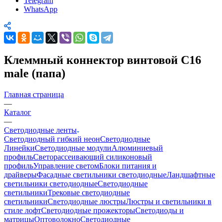
Telegram
WhatsApp
Клеммный коннектор винтовой C16
male (папа)
Главная страница
—
Каталог
—
Светодиодные ленты
Светодиодный гибкий неон
Светодиодные
Линейки
Светодиодные модули
Алюминиевый
профиль
Светорассеивающий силиконовый
профиль
Управление светом
Блоки питания и
драйверы
Фасадные светильники светодиодные
Ландшафтные
светильники светодиодные
Светодиодные
светильники
Трековые светодиодные
светильники
Светодиодные люстры
Люстры и светильники в
стиле лофт
Светодиодные прожекторы
Светодиоды и
матрицы
Оптоволокно
Светодиодные