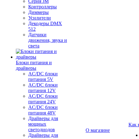
Серия JM
Контроллеры
Диммеры
Усилители
Декодеры DMX
512
Датчики
движения, звука и
света
Блоки питания и
драйверы
AC/DC блоки
питания 5V
AC/DC блоки
питания 12V
AC/DC блоки
питания 24V
AC/DC блоки
питания 48V
Драйверы для
мощных
Как 
светодиодов
О магазине
Драйверы для