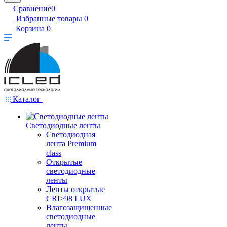
Сравнение
0
Избранные товары
0
Корзина
0
Каталог
Светодиодные ленты
Светодиодная
лента Premium
class
Открытые
светодиодные
ленты
Ленты открытые
CRI>98 LUX
Влагозащищенные
светодиодные
ленты