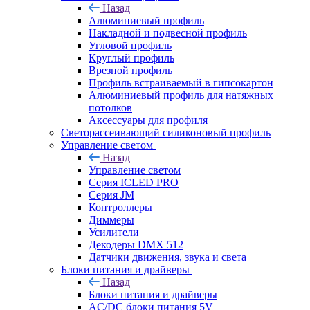
Назад
Алюминиевый профиль
Накладной и подвесной профиль
Угловой профиль
Круглый профиль
Врезной профиль
Профиль встраиваемый в гипсокартон
Алюминиевый профиль для натяжных
потолков
Аксессуары для профиля
Светорассеивающий силиконовый профиль
Управление светом
Назад
Управление светом
Серия ICLED PRO
Серия JM
Контроллеры
Диммеры
Усилители
Декодеры DMX 512
Датчики движения, звука и света
Блоки питания и драйверы
Назад
Блоки питания и драйверы
AC/DC блоки питания 5V