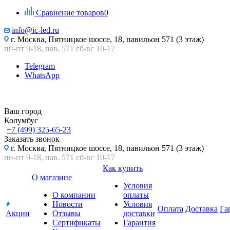
Сравнение товаров
0
info@ic-led.ru
г. Москва, Пятницкое шоссе, 18, павильон 571 (3 этаж)
пн-пт 9-18, пав. 571 сб-вс 10-17
Telegram
WhatsApp
Ваш город
Колумбус
+7 (499) 325-65-23
Заказать звонок
г. Москва, Пятницкое шоссе, 18, павильон 571 (3 этаж)
пн-пт 9-18, пав. 571 сб-вс 10-17
Как купить
О магазине
Условия
О компании
оплаты
Новости
Условия
Оплата
Доставка
Га
Акции
Отзывы
доставки
Сертификаты
Гарантия