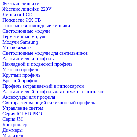
Жесткие линейки
Жесткие линейки 220V
Линейки LCD
Подсветка ЖК ТВ
Токовые светодиодные линейки
Светодиодные модули
Герметичные модули
Модули Samsung
Управляемые
Светодиодные модули для светильников
Алюминиевый профиль
Накладной и подвесной профиль
Угловой профиль
Круглый профиль
Врезной профиль
Профиль встраиваемый в гипсокартон
Алюминиевый профиль для натяжных потолков
Аксессуары для профиля
Светорассеивающий силиконовый профиль
Управление светом
Серия ICLED PRO
Серия JM
Контроллеры
Диммеры
Усилители