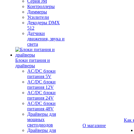
Серия JM
Контроллеры
Диммеры
Усилители
Декодеры DMX
512
Датчики
движения, звука и
света
Блоки питания и
драйверы
AC/DC блоки
питания 5V
AC/DC блоки
питания 12V
AC/DC блоки
питания 24V
AC/DC блоки
питания 48V
Драйверы для
мощных
Как 
светодиодов
О магазине
Драйверы для