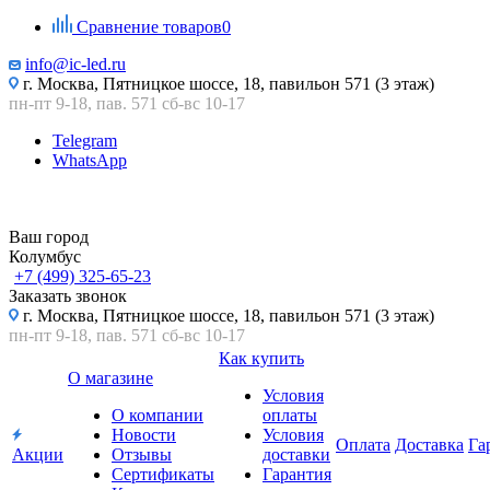
Сравнение товаров
0
info@ic-led.ru
г. Москва, Пятницкое шоссе, 18, павильон 571 (3 этаж)
пн-пт 9-18, пав. 571 сб-вс 10-17
Telegram
WhatsApp
Ваш город
Колумбус
+7 (499) 325-65-23
Заказать звонок
г. Москва, Пятницкое шоссе, 18, павильон 571 (3 этаж)
пн-пт 9-18, пав. 571 сб-вс 10-17
Как купить
О магазине
Условия
О компании
оплаты
Новости
Условия
Оплата
Доставка
Га
Акции
Отзывы
доставки
Сертификаты
Гарантия