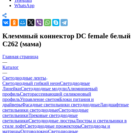
Telegram
WhatsApp
Клеммный коннектор DC female белый
C262 (мама)
Главная страница
—
Каталог
—
Светодиодные ленты
Светодиодный гибкий неон
Светодиодные
Линейки
Светодиодные модули
Алюминиевый
профиль
Светорассеивающий силиконовый
профиль
Управление светом
Блоки питания и
драйверы
Фасадные светильники светодиодные
Ландшафтные
светильники светодиодные
Светодиодные
светильники
Трековые светодиодные
светильники
Светодиодные люстры
Люстры и светильники в
стиле лофт
Светодиодные прожекторы
Светодиоды и
матрицы
Оптоволокно
Светодиодные