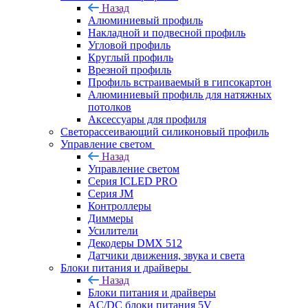
Назад
Алюминиевый профиль
Накладной и подвесной профиль
Угловой профиль
Круглый профиль
Врезной профиль
Профиль встраиваемый в гипсокартон
Алюминиевый профиль для натяжных
потолков
Аксессуары для профиля
Светорассеивающий силиконовый профиль
Управление светом
Назад
Управление светом
Серия ICLED PRO
Серия JM
Контроллеры
Диммеры
Усилители
Декодеры DMX 512
Датчики движения, звука и света
Блоки питания и драйверы
Назад
Блоки питания и драйверы
AC/DC блоки питания 5V