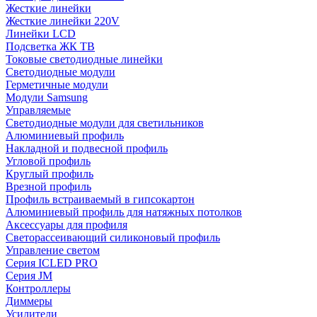
Жесткие линейки
Жесткие линейки 220V
Линейки LCD
Подсветка ЖК ТВ
Токовые светодиодные линейки
Светодиодные модули
Герметичные модули
Модули Samsung
Управляемые
Светодиодные модули для светильников
Алюминиевый профиль
Накладной и подвесной профиль
Угловой профиль
Круглый профиль
Врезной профиль
Профиль встраиваемый в гипсокартон
Алюминиевый профиль для натяжных потолков
Аксессуары для профиля
Светорассеивающий силиконовый профиль
Управление светом
Серия ICLED PRO
Серия JM
Контроллеры
Диммеры
Усилители