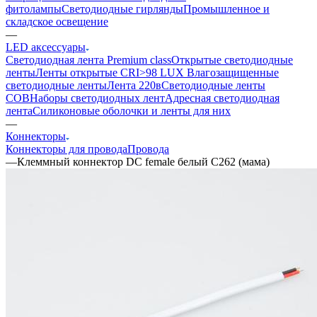
фитолампы
Светодиодные гирлянды
Промышленное и
складское освещение
—
LED аксессуары
Светодиодная лента Premium class
Открытые светодиодные
ленты
Ленты открытые CRI>98 LUX
Влагозащищенные
светодиодные ленты
Лента 220в
Светодиодные ленты
COB
Наборы светодиодных лент
Адресная светодиодная
лента
Силиконовые оболочки и ленты для них
—
Коннекторы
Коннекторы для провода
Провода
—
Клеммный коннектор DC female белый C262 (мама)