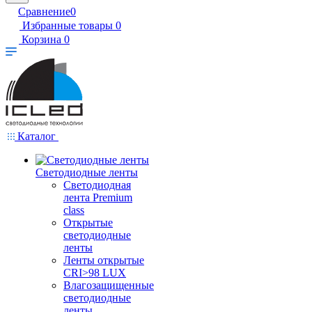
Сравнение
0
Избранные товары
0
Корзина
0
Каталог
Светодиодные ленты
Светодиодная
лента Premium
class
Открытые
светодиодные
ленты
Ленты открытые
CRI>98 LUX
Влагозащищенные
светодиодные
ленты