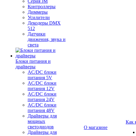
Серия JM
Контроллеры
Диммеры
Усилители
Декодеры DMX
512
Датчики
движения, звука и
света
Блоки питания и
драйверы
AC/DC блоки
питания 5V
AC/DC блоки
питания 12V
AC/DC блоки
питания 24V
AC/DC блоки
питания 48V
Драйверы для
мощных
Как 
светодиодов
О магазине
Драйверы для