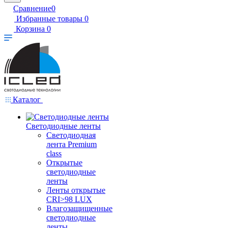
Сравнение
0
Избранные товары
0
Корзина
0
Каталог
Светодиодные ленты
Светодиодная
лента Premium
class
Открытые
светодиодные
ленты
Ленты открытые
CRI>98 LUX
Влагозащищенные
светодиодные
ленты