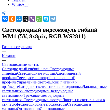
Telegram
WhatsApp
Светодиодный видеомодуль гибкий
WM1 (5V, 8x8pix, RGB WS2811)
Главная страница
—
Каталог
—
Светодиодные ленты
Светодиодный гибкий неон
Светодиодные
Линейки
Светодиодные модули
Алюминиевый
профиль
Светорассеивающий силиконовый
профиль
Управление светом
Блоки питания и
драйверы
Фасадные светильники светодиодные
Ландшафтные
светильники светодиодные
Светодиодные
светильники
Трековые светодиодные
светильники
Светодиодные люстры
Люстры и светильники в
стиле лофт
Светодиодные прожекторы
Светодиоды и
матрицы
Оптоволокно
Светодиодные