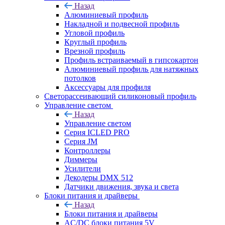
Назад
Алюминиевый профиль
Накладной и подвесной профиль
Угловой профиль
Круглый профиль
Врезной профиль
Профиль встраиваемый в гипсокартон
Алюминиевый профиль для натяжных
потолков
Аксессуары для профиля
Светорассеивающий силиконовый профиль
Управление светом
Назад
Управление светом
Серия ICLED PRO
Серия JM
Контроллеры
Диммеры
Усилители
Декодеры DMX 512
Датчики движения, звука и света
Блоки питания и драйверы
Назад
Блоки питания и драйверы
AC/DC блоки питания 5V