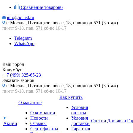
Сравнение товаров
0
info@ic-led.ru
г. Москва, Пятницкое шоссе, 18, павильон 571 (3 этаж)
пн-пт 9-18, пав. 571 сб-вс 10-17
Telegram
WhatsApp
Ваш город
Колумбус
+7 (499) 325-65-23
Заказать звонок
г. Москва, Пятницкое шоссе, 18, павильон 571 (3 этаж)
пн-пт 9-18, пав. 571 сб-вс 10-17
Как купить
О магазине
Условия
О компании
оплаты
Новости
Условия
Оплата
Доставка
Га
Акции
Отзывы
доставки
Сертификаты
Гарантия