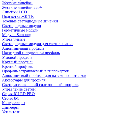
Жесткие линейки
Жесткие линейки 220V
Линейки LCD
Подсветка ЖК ТВ
Токовые светодиодные линейки
Светодиодные модули
Герметичные модули
Модули Samsung
Управляемые
Светодиодные модули для светильников
Алюминиевый профиль
Накладной и подвесной профиль
Угловой профиль
Круглый профиль
Врезной профиль
Профиль встраиваемый в гипсокартон
Алюминиевый профиль для натяжных потолков
Аксессуары для профиля
Светорассеивающий силиконовый профиль
Управление светом
Серия ICLED PRO
Серия JM
Контроллеры
Диммеры
Усилители