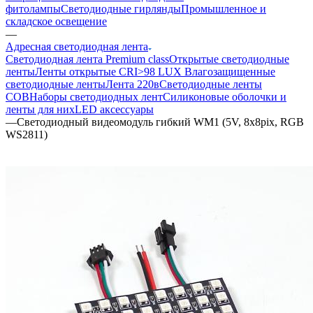
фитолампы
Светодиодные гирлянды
Промышленное и
складское освещение
—
Адресная светодиодная лента
Светодиодная лента Premium class
Открытые светодиодные
ленты
Ленты открытые CRI>98 LUX
Влагозащищенные
светодиодные ленты
Лента 220в
Светодиодные ленты
COB
Наборы светодиодных лент
Силиконовые оболочки и
ленты для них
LED аксессуары
—
Светодиодный видеомодуль гибкий WM1 (5V, 8x8pix, RGB
WS2811)