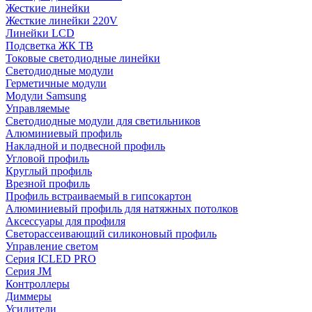
Жесткие линейки
Жесткие линейки 220V
Линейки LCD
Подсветка ЖК ТВ
Токовые светодиодные линейки
Светодиодные модули
Герметичные модули
Модули Samsung
Управляемые
Светодиодные модули для светильников
Алюминиевый профиль
Накладной и подвесной профиль
Угловой профиль
Круглый профиль
Врезной профиль
Профиль встраиваемый в гипсокартон
Алюминиевый профиль для натяжных потолков
Аксессуары для профиля
Светорассеивающий силиконовый профиль
Управление светом
Серия ICLED PRO
Серия JM
Контроллеры
Диммеры
Усилители