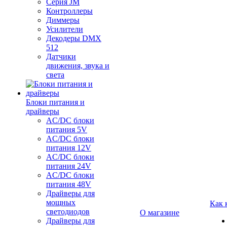
Серия JM
Контроллеры
Диммеры
Усилители
Декодеры DMX
512
Датчики
движения, звука и
света
Блоки питания и
драйверы
AC/DC блоки
питания 5V
AC/DC блоки
питания 12V
AC/DC блоки
питания 24V
AC/DC блоки
питания 48V
Драйверы для
мощных
Как 
светодиодов
О магазине
Драйверы для