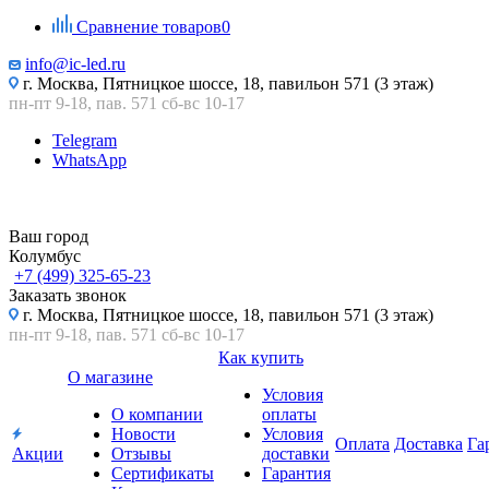
Сравнение товаров
0
info@ic-led.ru
г. Москва, Пятницкое шоссе, 18, павильон 571 (3 этаж)
пн-пт 9-18, пав. 571 сб-вс 10-17
Telegram
WhatsApp
Ваш город
Колумбус
+7 (499) 325-65-23
Заказать звонок
г. Москва, Пятницкое шоссе, 18, павильон 571 (3 этаж)
пн-пт 9-18, пав. 571 сб-вс 10-17
Как купить
О магазине
Условия
О компании
оплаты
Новости
Условия
Оплата
Доставка
Га
Акции
Отзывы
доставки
Сертификаты
Гарантия