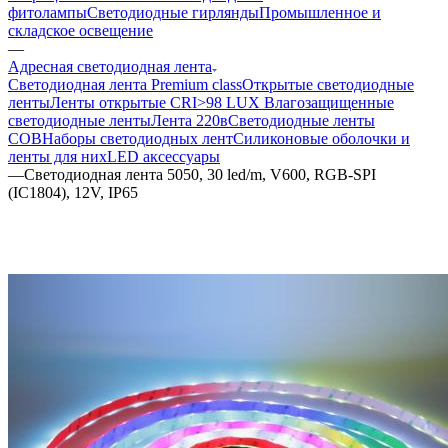
фитолампы
Светодиодные гирлянды
Промышленное и
складское освещение
—
Адресная светодиодная лента
Светодиодная лента Premium class
Открытые светодиодные
ленты
Ленты открытые CRI>98 LUX
Влагозащищенные
светодиодные ленты
Лента 220в
Светодиодные ленты
COB
Наборы светодиодных лент
Силиконовые оболочки и
ленты для них
LED аксессуары
—
Светодиодная лента 5050, 30 led/m, V600, RGB-SPI
(IC1804), 12V, IP65