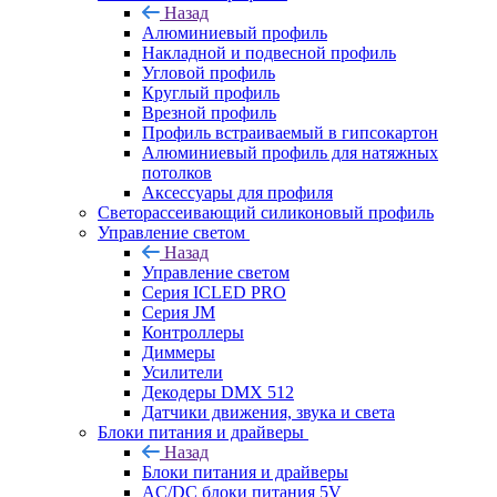
Назад
Алюминиевый профиль
Накладной и подвесной профиль
Угловой профиль
Круглый профиль
Врезной профиль
Профиль встраиваемый в гипсокартон
Алюминиевый профиль для натяжных
потолков
Аксессуары для профиля
Светорассеивающий силиконовый профиль
Управление светом
Назад
Управление светом
Серия ICLED PRO
Серия JM
Контроллеры
Диммеры
Усилители
Декодеры DMX 512
Датчики движения, звука и света
Блоки питания и драйверы
Назад
Блоки питания и драйверы
AC/DC блоки питания 5V