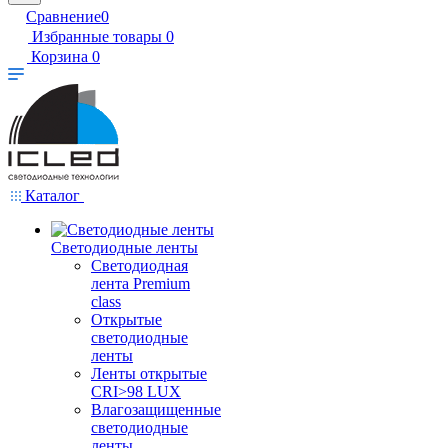
Сравнение
0
Избранные товары
0
Корзина
0
Каталог
Светодиодные ленты
Светодиодная
лента Premium
class
Открытые
светодиодные
ленты
Ленты открытые
CRI>98 LUX
Влагозащищенные
светодиодные
ленты