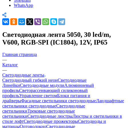
Telegram
WhatsApp
Светодиодная лента 5050, 30 led/m,
V600, RGB-SPI (IC1804), 12V, IP65
Главная страница
—
Каталог
—
Светодиодные ленты
Светодиодный гибкий неон
Светодиодные
Линейки
Светодиодные модули
Алюминиевый
профиль
Светорассеивающий силиконовый
профиль
Управление светом
Блоки питания и
драйверы
Фасадные светильники светодиодные
Ландшафтные
светильники светодиодные
Светодиодные
светильники
Трековые светодиодные
светильники
Светодиодные люстры
Люстры и светильники в
стиле лофт
Светодиодные прожекторы
Светодиоды и
матрицы
Оптоволокно
Светодиодные