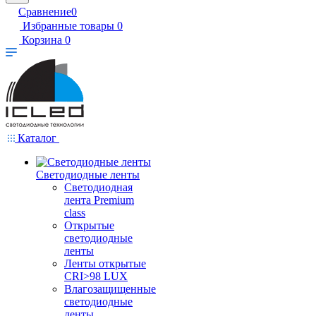
Сравнение
0
Избранные товары
0
Корзина
0
Каталог
Светодиодные ленты
Светодиодная
лента Premium
class
Открытые
светодиодные
ленты
Ленты открытые
CRI>98 LUX
Влагозащищенные
светодиодные
ленты