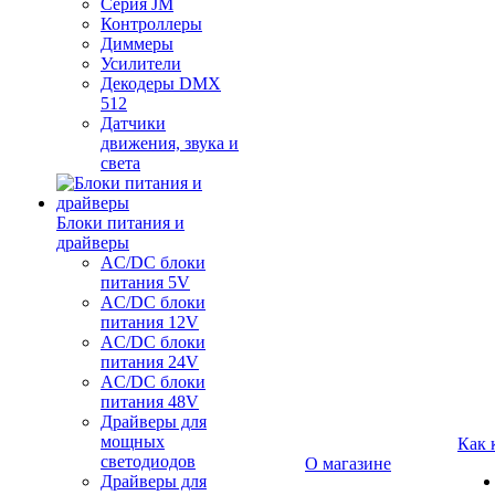
Серия JM
Контроллеры
Диммеры
Усилители
Декодеры DMX
512
Датчики
движения, звука и
света
Блоки питания и
драйверы
AC/DC блоки
питания 5V
AC/DC блоки
питания 12V
AC/DC блоки
питания 24V
AC/DC блоки
питания 48V
Драйверы для
мощных
Как 
светодиодов
О магазине
Драйверы для