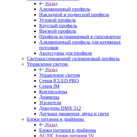
Назад
Алюминиевый профиль
Накладной и подвесной профиль
Угловой профиль
Круглый профиль
Врезной профиль
Профиль встраиваемый в гипсокартон
Алюминиевый профиль для натяжных
потолков
Аксессуары для профиля
Светорассеивающий силиконовый профиль
Управление светом
Назад
Управление светом
Серия ICLED PRO
Серия JM
Контроллеры
Диммеры
Усилители
Декодеры DMX 512
Датчики движения, звука и света
Блоки питания и драйверы
Назад
Блоки питания и драйверы
AC/DC блоки питания 5V