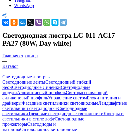
Telegram
WhatsApp
Светодиодная люстра LC-011-AC17
PA27 (80W, Day white)
Главная страница
—
Каталог
—
Светодиодные люстры
Светодиодные ленты
Светодиодный гибкий
неон
Светодиодные Линейки
Светодиодные
модули
Алюминиевый профиль
Светорассеивающий
силиконовый профиль
Управление светом
Блоки питания и
драйверы
Фасадные светильники светодиодные
Ландшафтные
светильники светодиодные
Светодиодные
светильники
Трековые светодиодные светильники
Люстры и
светильники в стиле лофт
Светодиодные
прожекторы
Светодиоды и
матрицы
Оптоволокно
Светодиодные