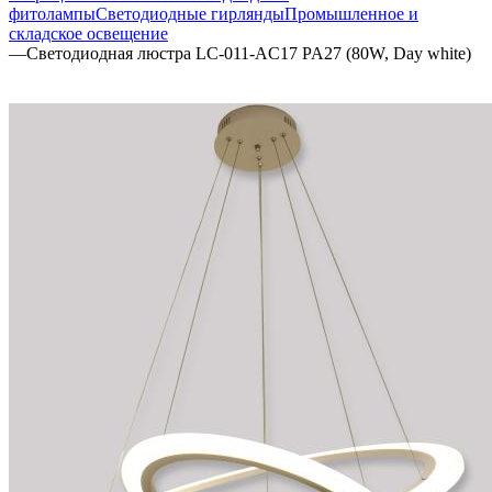
фитолампы
Светодиодные гирлянды
Промышленное и
складское освещение
—
Светодиодная люстра LC-011-AC17 PA27 (80W, Day white)