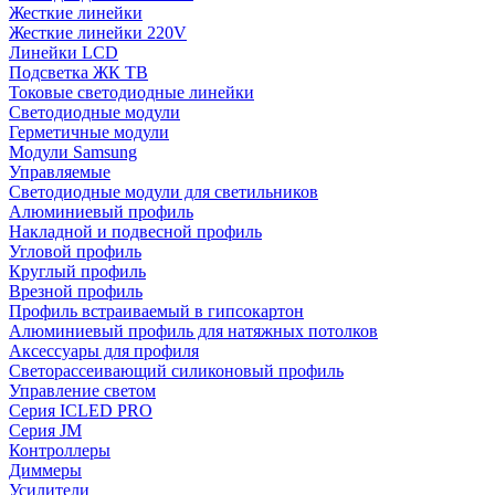
Жесткие линейки
Жесткие линейки 220V
Линейки LCD
Подсветка ЖК ТВ
Токовые светодиодные линейки
Светодиодные модули
Герметичные модули
Модули Samsung
Управляемые
Светодиодные модули для светильников
Алюминиевый профиль
Накладной и подвесной профиль
Угловой профиль
Круглый профиль
Врезной профиль
Профиль встраиваемый в гипсокартон
Алюминиевый профиль для натяжных потолков
Аксессуары для профиля
Светорассеивающий силиконовый профиль
Управление светом
Серия ICLED PRO
Серия JM
Контроллеры
Диммеры
Усилители