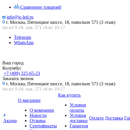
Сравнение товаров
0
info@ic-led.ru
г. Москва, Пятницкое шоссе, 18, павильон 571 (3 этаж)
пн-пт 9-18, пав. 571 сб-вс 10-17
Telegram
WhatsApp
Ваш город
Колумбус
+7 (499) 325-65-23
Заказать звонок
г. Москва, Пятницкое шоссе, 18, павильон 571 (3 этаж)
пн-пт 9-18, пав. 571 сб-вс 10-17
Как купить
О магазине
Условия
О компании
оплаты
Новости
Условия
Оплата
Доставка
Га
Акции
Отзывы
доставки
Сертификаты
Гарантия