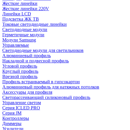
Жесткие линейки
Жесткие линейки 220V
Линейки LCD
Подсветка ЖК ТВ
Токовые светодиодные линейки
Светодиодные модули
Герметичные модули
Модули Samsung
Управляемые
Светодиодные модули для светильников
Алюминиевый профиль
Накладной и подвесной профиль
Угловой профиль
Круглый профиль
Врезной профиль
Профиль встраиваемый в гипсокартон
Алюминиевый профиль для натяжных потолков
Аксессуары для профиля
Светорассеивающий силиконовый профиль
Управление светом
Серия ICLED PRO
Серия JM
Контроллеры
Диммеры
Усилители