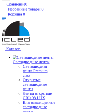
Сравнение
0
Избранные товары
0
Корзина
0
Каталог
Светодиодные ленты
Светодиодная
лента Premium
class
Открытые
светодиодные
ленты
Ленты открытые
CRI>98 LUX
Влагозащищенные
светодиодные
ленты