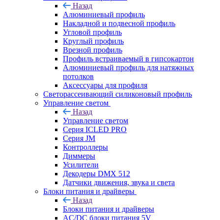
Назад
Алюминиевый профиль
Накладной и подвесной профиль
Угловой профиль
Круглый профиль
Врезной профиль
Профиль встраиваемый в гипсокартон
Алюминиевый профиль для натяжных
потолков
Аксессуары для профиля
Светорассеивающий силиконовый профиль
Управление светом
Назад
Управление светом
Серия ICLED PRO
Серия JM
Контроллеры
Диммеры
Усилители
Декодеры DMX 512
Датчики движения, звука и света
Блоки питания и драйверы
Назад
Блоки питания и драйверы
AC/DC блоки питания 5V