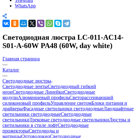
Telegram
WhatsApp
Светодиодная люстра LC-011-AC14-
S01-A-60W PA48 (60W, day white)
Главная страница
—
Каталог
—
Светодиодные люстры
Светодиодные ленты
Светодиодный гибкий
неон
Светодиодные Линейки
Светодиодные
модули
Алюминиевый профиль
Светорассеивающий
силиконовый профиль
Управление светом
Блоки питания и
драйверы
Фасадные светильники светодиодные
Ландшафтные
светильники светодиодные
Светодиодные
светильники
Трековые светодиодные светильники
Люстры и
светильники в стиле лофт
Светодиодные
прожекторы
Светодиоды и
матрицы
Оптоволокно
Светодиодные