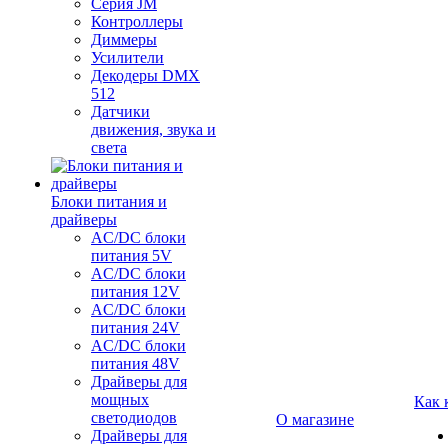
Серия JM
Контроллеры
Диммеры
Усилители
Декодеры DMX
512
Датчики
движения, звука и
света
Блоки питания и
драйверы
AC/DC блоки
питания 5V
AC/DC блоки
питания 12V
AC/DC блоки
питания 24V
AC/DC блоки
питания 48V
Драйверы для
мощных
Как 
светодиодов
О магазине
Драйверы для