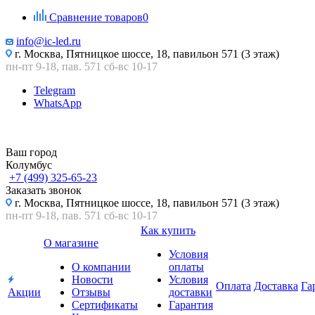
Сравнение товаров
0
info@ic-led.ru
г. Москва, Пятницкое шоссе, 18, павильон 571 (3 этаж)
пн-пт 9-18, пав. 571 сб-вс 10-17
Telegram
WhatsApp
Ваш город
Колумбус
+7 (499) 325-65-23
Заказать звонок
г. Москва, Пятницкое шоссе, 18, павильон 571 (3 этаж)
пн-пт 9-18, пав. 571 сб-вс 10-17
Как купить
О магазине
Условия
О компании
оплаты
Новости
Условия
Оплата
Доставка
Га
Акции
Отзывы
доставки
Сертификаты
Гарантия