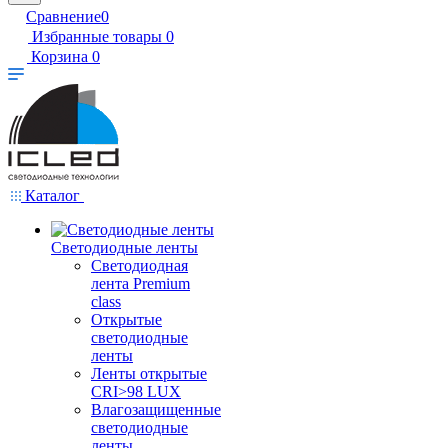
Сравнение
0
Избранные товары
0
Корзина
0
Каталог
Светодиодные ленты
Светодиодная
лента Premium
class
Открытые
светодиодные
ленты
Ленты открытые
CRI>98 LUX
Влагозащищенные
светодиодные
ленты