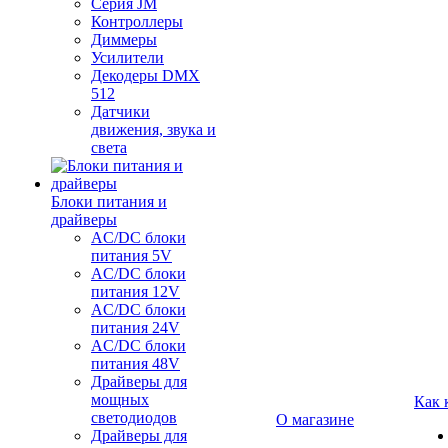
Серия JM
Контроллеры
Диммеры
Усилители
Декодеры DMX
512
Датчики
движения, звука и
света
Блоки питания и
драйверы
AC/DC блоки
питания 5V
AC/DC блоки
питания 12V
AC/DC блоки
питания 24V
AC/DC блоки
питания 48V
Драйверы для
мощных
Как 
светодиодов
О магазине
Драйверы для