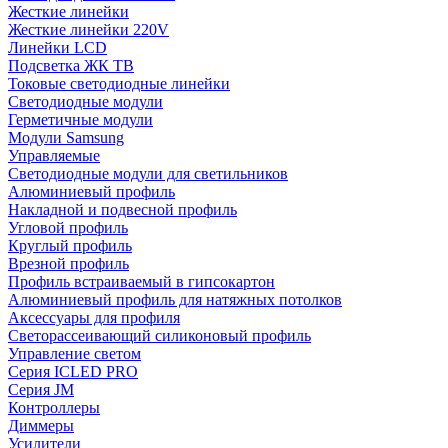
Жесткие линейки
Жесткие линейки 220V
Линейки LCD
Подсветка ЖК ТВ
Токовые светодиодные линейки
Светодиодные модули
Герметичные модули
Модули Samsung
Управляемые
Светодиодные модули для светильников
Алюминиевый профиль
Накладной и подвесной профиль
Угловой профиль
Круглый профиль
Врезной профиль
Профиль встраиваемый в гипсокартон
Алюминиевый профиль для натяжных потолков
Аксессуары для профиля
Светорассеивающий силиконовый профиль
Управление светом
Серия ICLED PRO
Серия JM
Контроллеры
Диммеры
Усилители