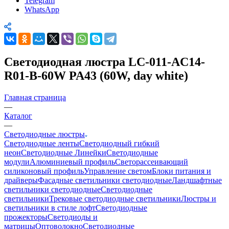
Telegram
WhatsApp
Светодиодная люстра LC-011-AC14-
R01-B-60W PA43 (60W, day white)
Главная страница
—
Каталог
—
Светодиодные люстры
Светодиодные ленты
Светодиодный гибкий
неон
Светодиодные Линейки
Светодиодные
модули
Алюминиевый профиль
Светорассеивающий
силиконовый профиль
Управление светом
Блоки питания и
драйверы
Фасадные светильники светодиодные
Ландшафтные
светильники светодиодные
Светодиодные
светильники
Трековые светодиодные светильники
Люстры и
светильники в стиле лофт
Светодиодные
прожекторы
Светодиоды и
матрицы
Оптоволокно
Светодиодные