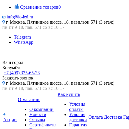
Сравнение товаров
0
info@ic-led.ru
г. Москва, Пятницкое шоссе, 18, павильон 571 (3 этаж)
пн-пт 9-18, пав. 571 сб-вс 10-17
Telegram
WhatsApp
Ваш город
Колумбус
+7 (499) 325-65-23
Заказать звонок
г. Москва, Пятницкое шоссе, 18, павильон 571 (3 этаж)
пн-пт 9-18, пав. 571 сб-вс 10-17
Как купить
О магазине
Условия
О компании
оплаты
Новости
Условия
Оплата
Доставка
Га
Акции
Отзывы
доставки
Сертификаты
Гарантия