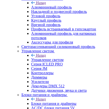
Назад
Алюминиевый профиль
Накладной и подвесной профиль
Угловой профиль
Круглый профиль
Врезной профиль
Профиль встраиваемый в гипсокартон
Алюминиевый профиль для натяжных
потолков
Аксессуары для профиля
Светорассеивающий силиконовый профиль
Управление светом
Назад
Управление светом
Серия ICLED PRO
Серия JM
Контроллеры
Диммеры
Усилители
Декодеры DMX 512
Датчики движения, звука и света
Блоки питания и драйверы
Назад
Блоки питания и драйверы
AC/DC блоки питания 5V