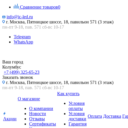
Сравнение товаров
0
info@ic-led.ru
г. Москва, Пятницкое шоссе, 18, павильон 571 (3 этаж)
пн-пт 9-18, пав. 571 сб-вс 10-17
Telegram
WhatsApp
Ваш город
Колумбус
+7 (499) 325-65-23
Заказать звонок
г. Москва, Пятницкое шоссе, 18, павильон 571 (3 этаж)
пн-пт 9-18, пав. 571 сб-вс 10-17
Как купить
О магазине
Условия
О компании
оплаты
Новости
Условия
Оплата
Доставка
Га
Акции
Отзывы
доставки
Сертификаты
Гарантия