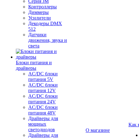
Серия JM
Контроллеры
Диммеры
Усилители
Декодеры DMX
512
Датчики
движения, звука и
света
Блоки питания и
драйверы
AC/DC блоки
питания 5V
AC/DC блоки
питания 12V
AC/DC блоки
питания 24V
AC/DC блоки
питания 48V
Драйверы для
мощных
Как 
светодиодов
О магазине
Драйверы для