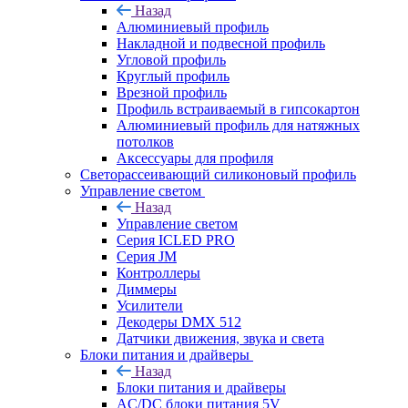
Назад
Алюминиевый профиль
Накладной и подвесной профиль
Угловой профиль
Круглый профиль
Врезной профиль
Профиль встраиваемый в гипсокартон
Алюминиевый профиль для натяжных
потолков
Аксессуары для профиля
Светорассеивающий силиконовый профиль
Управление светом
Назад
Управление светом
Серия ICLED PRO
Серия JM
Контроллеры
Диммеры
Усилители
Декодеры DMX 512
Датчики движения, звука и света
Блоки питания и драйверы
Назад
Блоки питания и драйверы
AC/DC блоки питания 5V