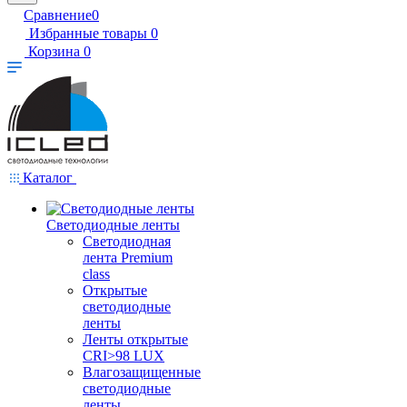
Сравнение
0
Избранные товары
0
Корзина
0
Каталог
Светодиодные ленты
Светодиодная
лента Premium
class
Открытые
светодиодные
ленты
Ленты открытые
CRI>98 LUX
Влагозащищенные
светодиодные
ленты