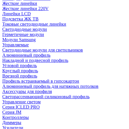
Жесткие линейки
Жесткие линейки 220V
Линейки LCD
Подсветка ЖК ТВ
Токовые светодиодные линейки
Светодиодные модули
Герметичные модули
Модули Samsung
Управляемые
Светодиодные модули для светильников
Алюминиевый профиль
Накладной и подвесной профиль
Угловой профиль
Круглый профиль
Врезной профиль
Профиль встраиваемый в гипсокартон
Алюминиевый профиль для натяжных потолков
Аксессуары для профиля
Светорассеивающий силиконовый профиль
Управление светом
Серия ICLED PRO
Серия JM
Контроллеры
Диммеры
Усилители