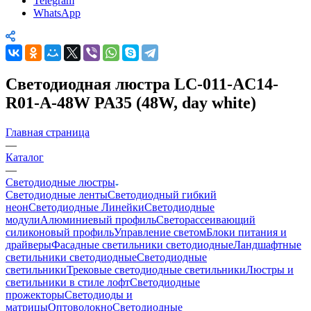
Telegram
WhatsApp
Светодиодная люстра LC-011-AC14-
R01-A-48W PA35 (48W, day white)
Главная страница
—
Каталог
—
Светодиодные люстры
Светодиодные ленты
Светодиодный гибкий
неон
Светодиодные Линейки
Светодиодные
модули
Алюминиевый профиль
Светорассеивающий
силиконовый профиль
Управление светом
Блоки питания и
драйверы
Фасадные светильники светодиодные
Ландшафтные
светильники светодиодные
Светодиодные
светильники
Трековые светодиодные светильники
Люстры и
светильники в стиле лофт
Светодиодные
прожекторы
Светодиоды и
матрицы
Оптоволокно
Светодиодные