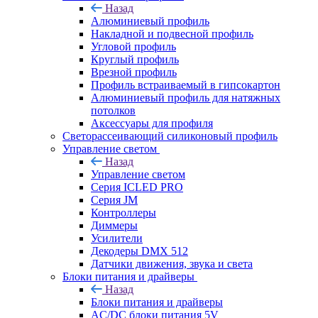
Назад
Алюминиевый профиль
Накладной и подвесной профиль
Угловой профиль
Круглый профиль
Врезной профиль
Профиль встраиваемый в гипсокартон
Алюминиевый профиль для натяжных
потолков
Аксессуары для профиля
Светорассеивающий силиконовый профиль
Управление светом
Назад
Управление светом
Серия ICLED PRO
Серия JM
Контроллеры
Диммеры
Усилители
Декодеры DMX 512
Датчики движения, звука и света
Блоки питания и драйверы
Назад
Блоки питания и драйверы
AC/DC блоки питания 5V