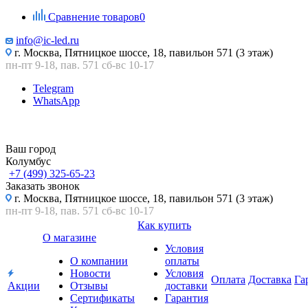
Сравнение товаров
0
info@ic-led.ru
г. Москва, Пятницкое шоссе, 18, павильон 571 (3 этаж)
пн-пт 9-18, пав. 571 сб-вс 10-17
Telegram
WhatsApp
Ваш город
Колумбус
+7 (499) 325-65-23
Заказать звонок
г. Москва, Пятницкое шоссе, 18, павильон 571 (3 этаж)
пн-пт 9-18, пав. 571 сб-вс 10-17
Как купить
О магазине
Условия
О компании
оплаты
Новости
Условия
Оплата
Доставка
Га
Акции
Отзывы
доставки
Сертификаты
Гарантия