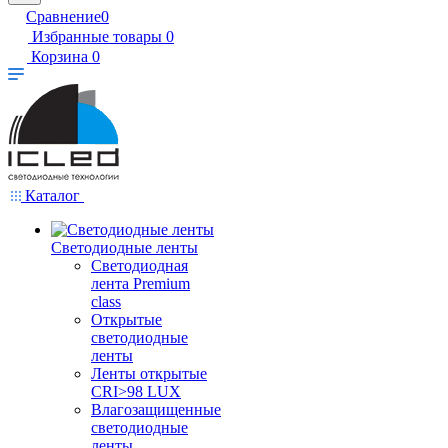
Сравнение
0
Избранные товары
0
Корзина
0
Каталог
Светодиодные ленты
Светодиодная
лента Premium
class
Открытые
светодиодные
ленты
Ленты открытые
CRI>98 LUX
Влагозащищенные
светодиодные
ленты