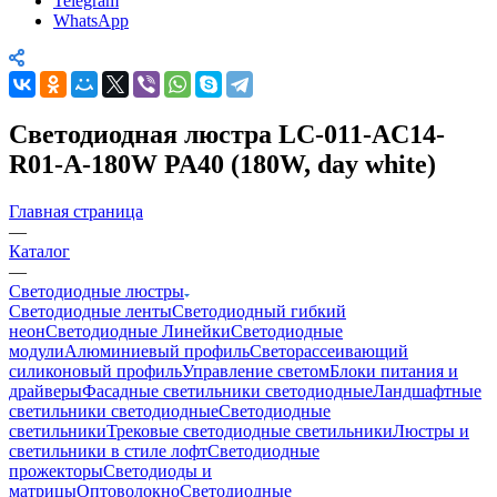
Telegram
WhatsApp
Светодиодная люстра LC-011-AC14-
R01-A-180W PA40 (180W, day white)
Главная страница
—
Каталог
—
Светодиодные люстры
Светодиодные ленты
Светодиодный гибкий
неон
Светодиодные Линейки
Светодиодные
модули
Алюминиевый профиль
Светорассеивающий
силиконовый профиль
Управление светом
Блоки питания и
драйверы
Фасадные светильники светодиодные
Ландшафтные
светильники светодиодные
Светодиодные
светильники
Трековые светодиодные светильники
Люстры и
светильники в стиле лофт
Светодиодные
прожекторы
Светодиоды и
матрицы
Оптоволокно
Светодиодные