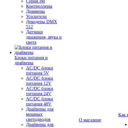
Серия JM
Контроллеры
Диммеры
Усилители
Декодеры DMX
512
Датчики
движения, звука и
света
Блоки питания и
драйверы
AC/DC блоки
питания 5V
AC/DC блоки
питания 12V
AC/DC блоки
питания 24V
AC/DC блоки
питания 48V
Драйверы для
мощных
Как 
светодиодов
О магазине
Драйверы для