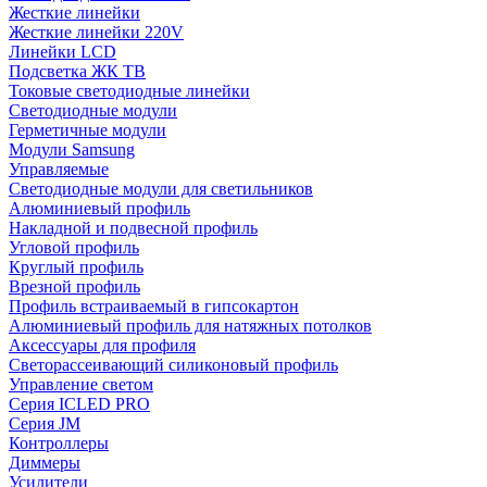
Жесткие линейки
Жесткие линейки 220V
Линейки LCD
Подсветка ЖК ТВ
Токовые светодиодные линейки
Светодиодные модули
Герметичные модули
Модули Samsung
Управляемые
Светодиодные модули для светильников
Алюминиевый профиль
Накладной и подвесной профиль
Угловой профиль
Круглый профиль
Врезной профиль
Профиль встраиваемый в гипсокартон
Алюминиевый профиль для натяжных потолков
Аксессуары для профиля
Светорассеивающий силиконовый профиль
Управление светом
Серия ICLED PRO
Серия JM
Контроллеры
Диммеры
Усилители