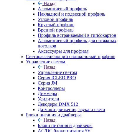
Назад
Алюминиевый профиль
Накладной и подвесной профиль
Угловой профиль
Круглый профиль
Врезной профиль
Профиль встраиваемый в гипсокартон
Алюминиевый профиль для натяжных
потолков
Аксессуары для профиля
Светорассеивающий силиконовый профиль
Управление светом
Назад
Управление светом
Серия ICLED PRO
Серия JM
Контроллеры
Диммеры
Усилители
Декодеры DMX 512
Датчики движения, звука и света
Блоки питания и драйверы
Назад
Блоки питания и драйверы
AC/DC блоки питания 5V