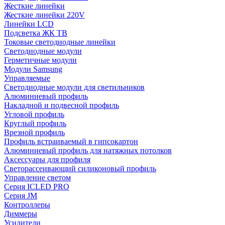
Жесткие линейки
Жесткие линейки 220V
Линейки LCD
Подсветка ЖК ТВ
Токовые светодиодные линейки
Светодиодные модули
Герметичные модули
Модули Samsung
Управляемые
Светодиодные модули для светильников
Алюминиевый профиль
Накладной и подвесной профиль
Угловой профиль
Круглый профиль
Врезной профиль
Профиль встраиваемый в гипсокартон
Алюминиевый профиль для натяжных потолков
Аксессуары для профиля
Светорассеивающий силиконовый профиль
Управление светом
Серия ICLED PRO
Серия JM
Контроллеры
Диммеры
Усилители