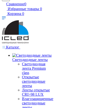
Сравнение
0
Избранные товары
0
Корзина
0
Каталог
Светодиодные ленты
Светодиодная
лента Premium
class
Открытые
светодиодные
ленты
Ленты открытые
CRI>98 LUX
Влагозащищенные
светодиодные
ленты