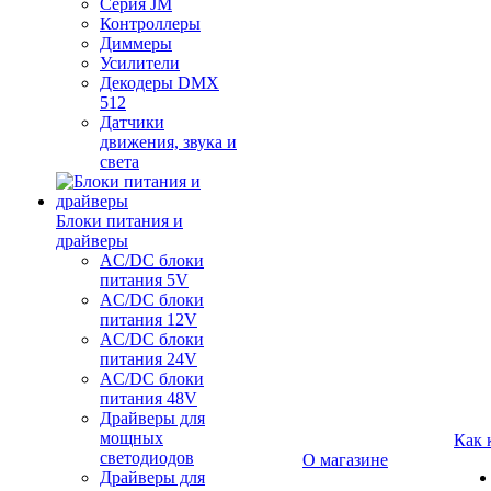
Серия JM
Контроллеры
Диммеры
Усилители
Декодеры DMX
512
Датчики
движения, звука и
света
Блоки питания и
драйверы
AC/DC блоки
питания 5V
AC/DC блоки
питания 12V
AC/DC блоки
питания 24V
AC/DC блоки
питания 48V
Драйверы для
мощных
Как 
светодиодов
О магазине
Драйверы для