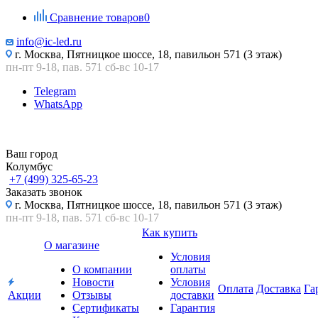
Сравнение товаров
0
info@ic-led.ru
г. Москва, Пятницкое шоссе, 18, павильон 571 (3 этаж)
пн-пт 9-18, пав. 571 сб-вс 10-17
Telegram
WhatsApp
Ваш город
Колумбус
+7 (499) 325-65-23
Заказать звонок
г. Москва, Пятницкое шоссе, 18, павильон 571 (3 этаж)
пн-пт 9-18, пав. 571 сб-вс 10-17
Как купить
О магазине
Условия
О компании
оплаты
Новости
Условия
Оплата
Доставка
Га
Акции
Отзывы
доставки
Сертификаты
Гарантия