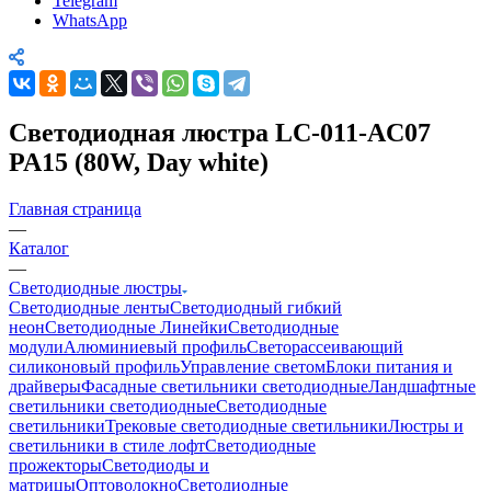
Telegram
WhatsApp
Светодиодная люстра LC-011-AC07
PA15 (80W, Day white)
Главная страница
—
Каталог
—
Светодиодные люстры
Светодиодные ленты
Светодиодный гибкий
неон
Светодиодные Линейки
Светодиодные
модули
Алюминиевый профиль
Светорассеивающий
силиконовый профиль
Управление светом
Блоки питания и
драйверы
Фасадные светильники светодиодные
Ландшафтные
светильники светодиодные
Светодиодные
светильники
Трековые светодиодные светильники
Люстры и
светильники в стиле лофт
Светодиодные
прожекторы
Светодиоды и
матрицы
Оптоволокно
Светодиодные