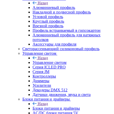
Назад
Алюминиевый профиль
Накладной и подвесной профиль
Угловой профиль
Круглый профиль
Врезной профиль
Профиль встраиваемый в гипсокартон
Алюминиевый профиль для натяжных
потолков
Аксессуары для профиля
Светорассеивающий силиконовый профиль
Управление светом
Назад
Управление светом
Серия ICLED PRO
Серия JM
Контроллеры
Диммеры
Усилители
Декодеры DMX 512
Датчики движения, звука и света
Блоки питания и драйверы
Назад
Блоки питания и драйверы
AC/DC блоки питания 5V