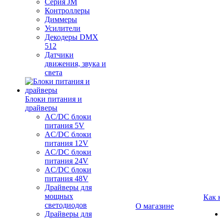
Серия JM
Контроллеры
Диммеры
Усилители
Декодеры DMX
512
Датчики
движения, звука и
света
Блоки питания и
драйверы
AC/DC блоки
питания 5V
AC/DC блоки
питания 12V
AC/DC блоки
питания 24V
AC/DC блоки
питания 48V
Драйверы для
мощных
Как 
светодиодов
О магазине
Драйверы для