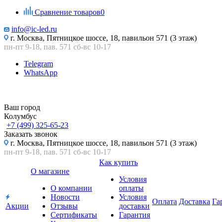
Сравнение товаров
0
info@ic-led.ru
г. Москва, Пятницкое шоссе, 18, павильон 571 (3 этаж)
пн-пт 9-18, пав. 571 сб-вс 10-17
Telegram
WhatsApp
Ваш город
Колумбус
+7 (499) 325-65-23
Заказать звонок
г. Москва, Пятницкое шоссе, 18, павильон 571 (3 этаж)
пн-пт 9-18, пав. 571 сб-вс 10-17
Как купить
О магазине
Условия
О компании
оплаты
Новости
Условия
Оплата
Доставка
Га
Акции
Отзывы
доставки
Сертификаты
Гарантия