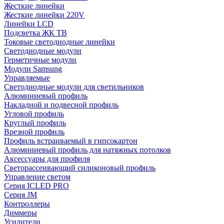
Жесткие линейки
Жесткие линейки 220V
Линейки LCD
Подсветка ЖК ТВ
Токовые светодиодные линейки
Светодиодные модули
Герметичные модули
Модули Samsung
Управляемые
Светодиодные модули для светильников
Алюминиевый профиль
Накладной и подвесной профиль
Угловой профиль
Круглый профиль
Врезной профиль
Профиль встраиваемый в гипсокартон
Алюминиевый профиль для натяжных потолков
Аксессуары для профиля
Светорассеивающий силиконовый профиль
Управление светом
Серия ICLED PRO
Серия JM
Контроллеры
Диммеры
Усилители