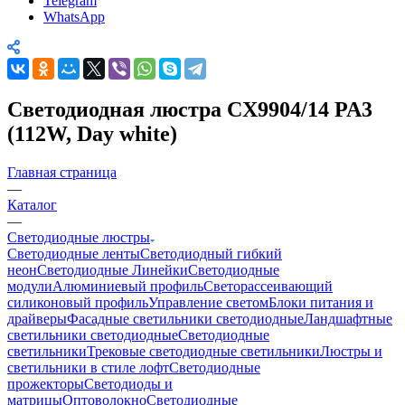
Telegram
WhatsApp
Светодиодная люстра CX9904/14 PA3
(112W, Day white)
Главная страница
—
Каталог
—
Светодиодные люстры
Светодиодные ленты
Светодиодный гибкий
неон
Светодиодные Линейки
Светодиодные
модули
Алюминиевый профиль
Светорассеивающий
силиконовый профиль
Управление светом
Блоки питания и
драйверы
Фасадные светильники светодиодные
Ландшафтные
светильники светодиодные
Светодиодные
светильники
Трековые светодиодные светильники
Люстры и
светильники в стиле лофт
Светодиодные
прожекторы
Светодиоды и
матрицы
Оптоволокно
Светодиодные