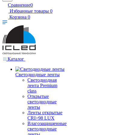
Сравнение
0
Избранные товары
0
Корзина
0
Каталог
Светодиодные ленты
Светодиодная
лента Premium
class
Открытые
светодиодные
ленты
Ленты открытые
CRI>98 LUX
Влагозащищенные
светодиодные
ленты