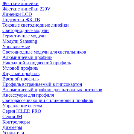
Жесткие линейки
Жесткие линейки 220V
Линейки LCD
Подсветка ЖК ТВ
Токовые светодиодные линейки
Светодиодные модули
Герметичные модули
Модули Samsung
Управляемые
Светодиодные модули для светильников
Алюминиевый профиль
Накладной и подвесной профиль
Угловой профиль
Круглый профиль
Врезной профиль
Профиль встраиваемый в гипсокартон
Алюминиевый профиль для натяжных потолков
Аксессуары для профиля
Светорассеивающий силиконовый профиль
Управление светом
Серия ICLED PRO
Серия JM
Контроллеры
Диммеры
Усилители