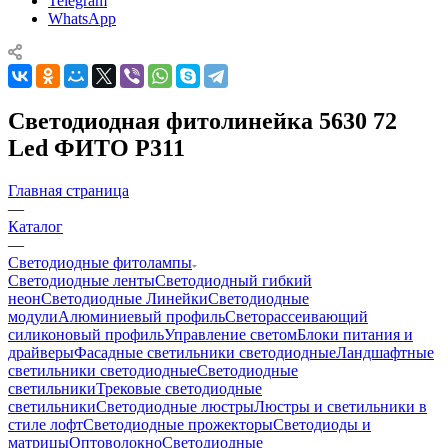
Telegram
WhatsApp
Светодиодная фитолинейка 5630 72
Led ФИТО P311
Главная страница
—
Каталог
—
Светодиодные фитолампы
Светодиодные ленты
Светодиодный гибкий
неон
Светодиодные Линейки
Светодиодные
модули
Алюминиевый профиль
Светорассеивающий
силиконовый профиль
Управление светом
Блоки питания и
драйверы
Фасадные светильники светодиодные
Ландшафтные
светильники светодиодные
Светодиодные
светильники
Трековые светодиодные
светильники
Светодиодные люстры
Люстры и светильники в
стиле лофт
Светодиодные прожекторы
Светодиоды и
матрицы
Оптоволокно
Светодиодные