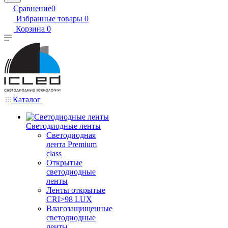
Сравнение
0
Избранные товары
0
Корзина
0
Каталог
Светодиодные ленты
Светодиодная
лента Premium
class
Открытые
светодиодные
ленты
Ленты открытые
CRI>98 LUX
Влагозащищенные
светодиодные
ленты