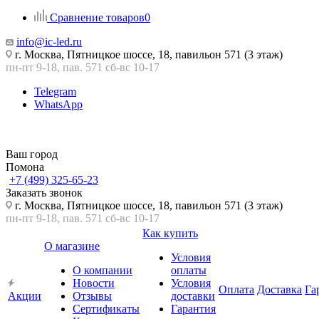
Сравнение товаров
0
info@ic-led.ru
г. Москва, Пятницкое шоссе, 18, павильон 571 (3 этаж)
пн-пт 9-18, пав. 571 сб-вс 10-17
Telegram
WhatsApp
Ваш город
Помона
+7 (499) 325-65-23
Заказать звонок
г. Москва, Пятницкое шоссе, 18, павильон 571 (3 этаж)
пн-пт 9-18, пав. 571 сб-вс 10-17
Как купить
О магазине
Условия
О компании
оплаты
Новости
Условия
Оплата
Доставка
Га
Акции
Отзывы
доставки
Сертификаты
Гарантия