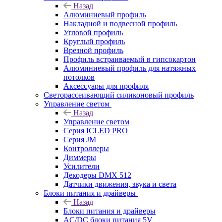
Назад
Алюминиевый профиль
Накладной и подвесной профиль
Угловой профиль
Круглый профиль
Врезной профиль
Профиль встраиваемый в гипсокартон
Алюминиевый профиль для натяжных
потолков
Аксессуары для профиля
Светорассеивающий силиконовый профиль
Управление светом
Назад
Управление светом
Серия ICLED PRO
Серия JM
Контроллеры
Диммеры
Усилители
Декодеры DMX 512
Датчики движения, звука и света
Блоки питания и драйверы
Назад
Блоки питания и драйверы
AC/DC блоки питания 5V