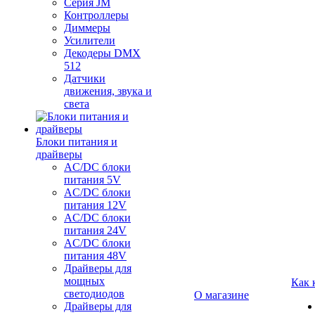
Серия JM
Контроллеры
Диммеры
Усилители
Декодеры DMX
512
Датчики
движения, звука и
света
Блоки питания и
драйверы
AC/DC блоки
питания 5V
AC/DC блоки
питания 12V
AC/DC блоки
питания 24V
AC/DC блоки
питания 48V
Драйверы для
мощных
Как 
светодиодов
О магазине
Драйверы для