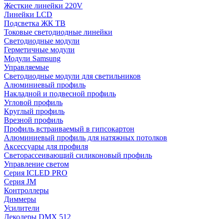
Жесткие линейки 220V
Линейки LCD
Подсветка ЖК ТВ
Токовые светодиодные линейки
Светодиодные модули
Герметичные модули
Модули Samsung
Управляемые
Светодиодные модули для светильников
Алюминиевый профиль
Накладной и подвесной профиль
Угловой профиль
Круглый профиль
Врезной профиль
Профиль встраиваемый в гипсокартон
Алюминиевый профиль для натяжных потолков
Аксессуары для профиля
Светорассеивающий силиконовый профиль
Управление светом
Серия ICLED PRO
Серия JM
Контроллеры
Диммеры
Усилители
Декодеры DMX 512