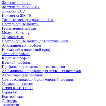
Жесткие линейки
Жесткие линейки 220V
Линейки LCD
Подсветка ЖК ТВ
Токовые светодиодные линейки
Светодиодные модули
Герметичные модули
Модули Samsung
Управляемые
Светодиодные модули для светильников
Алюминиевый профиль
Накладной и подвесной профиль
Угловой профиль
Круглый профиль
Врезной профиль
Профиль встраиваемый в гипсокартон
Алюминиевый профиль для натяжных потолков
Аксессуары для профиля
Светорассеивающий силиконовый профиль
Управление светом
Серия ICLED PRO
Серия JM
Контроллеры
Диммеры
Усилители