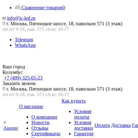
Сравнение товаров
0
info@ic-led.ru
г. Москва, Пятницкое шоссе, 18, павильон 571 (3 этаж)
пн-пт 9-18, пав. 571 сб-вс 10-17
Telegram
WhatsApp
Ваш город
Колумбус
+7 (499) 325-65-23
Заказать звонок
г. Москва, Пятницкое шоссе, 18, павильон 571 (3 этаж)
пн-пт 9-18, пав. 571 сб-вс 10-17
Как купить
О магазине
Условия
О компании
оплаты
Новости
Условия
Оплата
Доставка
Га
Акции
Отзывы
доставки
Сертификаты
Гарантия