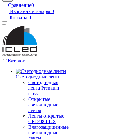
Сравнение
0
Избранные товары
0
Корзина
0
Каталог
Светодиодные ленты
Светодиодная
лента Premium
class
Открытые
светодиодные
ленты
Ленты открытые
CRI>98 LUX
Влагозащищенные
светодиодные
ленты