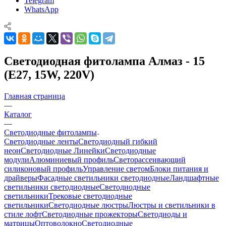
Telegram
WhatsApp
Светодиодная фитолампа Алмаз - 15
(E27, 15W, 220V)
Главная страница
—
Каталог
—
Светодиодные фитолампы
Светодиодные ленты
Светодиодный гибкий
неон
Светодиодные Линейки
Светодиодные
модули
Алюминиевый профиль
Светорассеивающий
силиконовый профиль
Управление светом
Блоки питания и
драйверы
Фасадные светильники светодиодные
Ландшафтные
светильники светодиодные
Светодиодные
светильники
Трековые светодиодные
светильники
Светодиодные люстры
Люстры и светильники в
стиле лофт
Светодиодные прожекторы
Светодиоды и
матрицы
Оптоволокно
Светодиодные