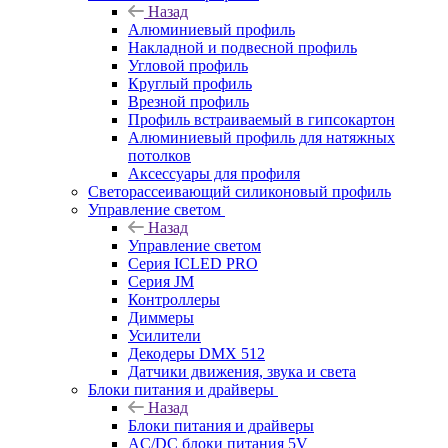
Назад
Алюминиевый профиль
Накладной и подвесной профиль
Угловой профиль
Круглый профиль
Врезной профиль
Профиль встраиваемый в гипсокартон
Алюминиевый профиль для натяжных
потолков
Аксессуары для профиля
Светорассеивающий силиконовый профиль
Управление светом
Назад
Управление светом
Серия ICLED PRO
Серия JM
Контроллеры
Диммеры
Усилители
Декодеры DMX 512
Датчики движения, звука и света
Блоки питания и драйверы
Назад
Блоки питания и драйверы
AC/DC блоки питания 5V