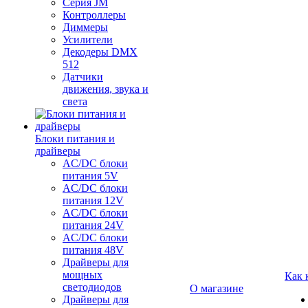
Серия JM
Контроллеры
Диммеры
Усилители
Декодеры DMX
512
Датчики
движения, звука и
света
Блоки питания и
драйверы
AC/DC блоки
питания 5V
AC/DC блоки
питания 12V
AC/DC блоки
питания 24V
AC/DC блоки
питания 48V
Драйверы для
мощных
Как 
светодиодов
О магазине
Драйверы для