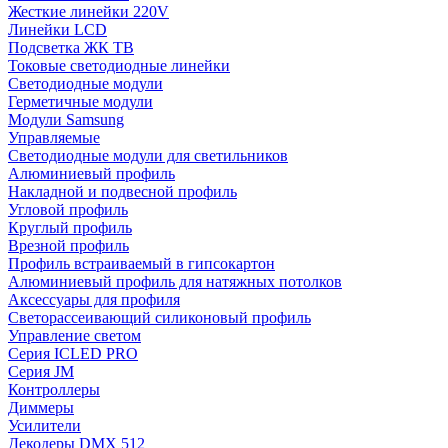
Жесткие линейки 220V
Линейки LCD
Подсветка ЖК ТВ
Токовые светодиодные линейки
Светодиодные модули
Герметичные модули
Модули Samsung
Управляемые
Светодиодные модули для светильников
Алюминиевый профиль
Накладной и подвесной профиль
Угловой профиль
Круглый профиль
Врезной профиль
Профиль встраиваемый в гипсокартон
Алюминиевый профиль для натяжных потолков
Аксессуары для профиля
Светорассеивающий силиконовый профиль
Управление светом
Серия ICLED PRO
Серия JM
Контроллеры
Диммеры
Усилители
Декодеры DMX 512