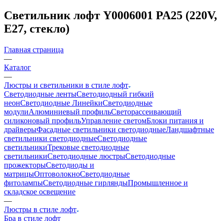
Светильник лофт Y0006001 PA25 (220V,
E27, стекло)
Главная страница
—
Каталог
—
Люстры и светильники в стиле лофт
Светодиодные ленты
Светодиодный гибкий
неон
Светодиодные Линейки
Светодиодные
модули
Алюминиевый профиль
Светорассеивающий
силиконовый профиль
Управление светом
Блоки питания и
драйверы
Фасадные светильники светодиодные
Ландшафтные
светильники светодиодные
Светодиодные
светильники
Трековые светодиодные
светильники
Светодиодные люстры
Светодиодные
прожекторы
Светодиоды и
матрицы
Оптоволокно
Светодиодные
фитолампы
Светодиодные гирлянды
Промышленное и
складское освещение
—
Люстры в стиле лофт
Бра в стиле лофт