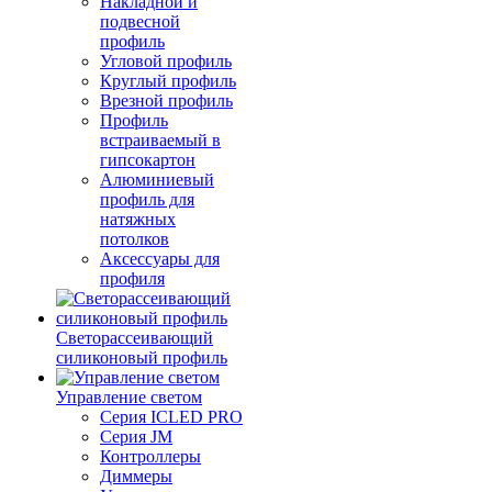
Накладной и
подвесной
профиль
Угловой профиль
Круглый профиль
Врезной профиль
Профиль
встраиваемый в
гипсокартон
Алюминиевый
профиль для
натяжных
потолков
Аксессуары для
профиля
Светорассеивающий
силиконовый профиль
Управление светом
Серия ICLED PRO
Серия JM
Контроллеры
Диммеры