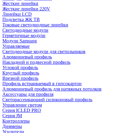
Жесткие линейки
Жесткие линейки 220V
Линейки LCD
Подсветка ЖК ТВ
Токовые светодиодные линейки
Светодиодные модули
Герметичные модули
Модули Samsung
Управляемые
Светодиодные модули для светильников
Алюминиевый профиль
Накладной и подвесной профиль
Угловой профиль
Круглый профиль
Врезной профиль
Профиль встраиваемый в гипсокартон
Алюминиевый профиль для натяжных потолков
Аксессуары для профиля
Светорассеивающий силиконовый профиль
Управление светом
Серия ICLED PRO
Серия JM
Контроллеры
Диммеры
Усилители