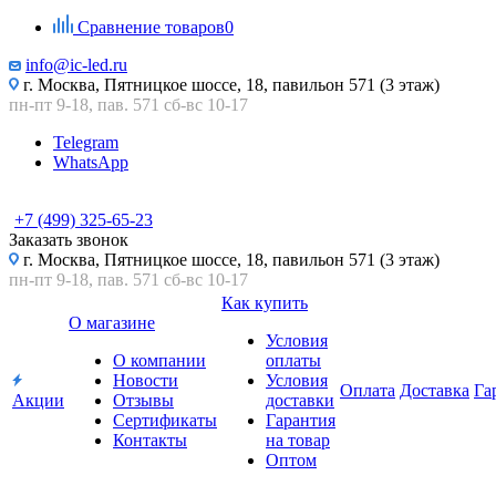
Сравнение товаров
0
info@ic-led.ru
г. Москва, Пятницкое шоссе, 18, павильон 571 (3 этаж)
пн-пт 9-18, пав. 571 сб-вс 10-17
Telegram
WhatsApp
+7 (499) 325-65-23
Заказать звонок
г. Москва, Пятницкое шоссе, 18, павильон 571 (3 этаж)
пн-пт 9-18, пав. 571 сб-вс 10-17
Как купить
О магазине
Условия
О компании
оплаты
Новости
Условия
Оплата
Доставка
Га
Акции
Отзывы
доставки
Сертификаты
Гарантия
Контакты
на товар
Оптом