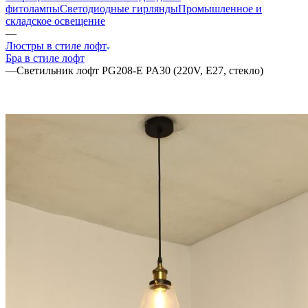
фитолампы
Светодиодные гирлянды
Промышленное и
складское освещение
—
Люстры в стиле лофт
Бра в стиле лофт
—
Светильник лофт PG208-E PA30 (220V, E27, стекло)