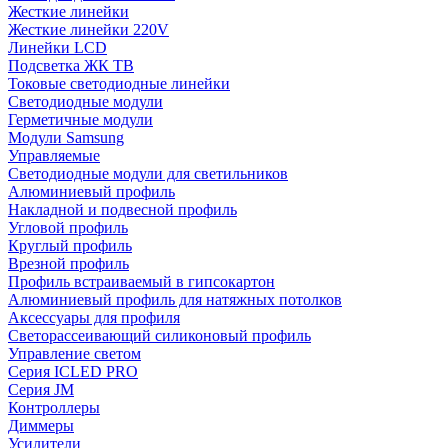
Жесткие линейки
Жесткие линейки 220V
Линейки LCD
Подсветка ЖК ТВ
Токовые светодиодные линейки
Светодиодные модули
Герметичные модули
Модули Samsung
Управляемые
Светодиодные модули для светильников
Алюминиевый профиль
Накладной и подвесной профиль
Угловой профиль
Круглый профиль
Врезной профиль
Профиль встраиваемый в гипсокартон
Алюминиевый профиль для натяжных потолков
Аксессуары для профиля
Светорассеивающий силиконовый профиль
Управление светом
Серия ICLED PRO
Серия JM
Контроллеры
Диммеры
Усилители