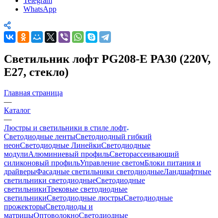
Telegram
WhatsApp
Светильник лофт PG208-E PA30 (220V,
E27, стекло)
Главная страница
—
Каталог
—
Люстры и светильники в стиле лофт
Светодиодные ленты
Светодиодный гибкий
неон
Светодиодные Линейки
Светодиодные
модули
Алюминиевый профиль
Светорассеивающий
силиконовый профиль
Управление светом
Блоки питания и
драйверы
Фасадные светильники светодиодные
Ландшафтные
светильники светодиодные
Светодиодные
светильники
Трековые светодиодные
светильники
Светодиодные люстры
Светодиодные
прожекторы
Светодиоды и
матрицы
Оптоволокно
Светодиодные