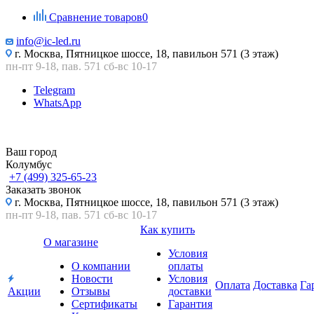
Сравнение товаров
0
info@ic-led.ru
г. Москва, Пятницкое шоссе, 18, павильон 571 (3 этаж)
пн-пт 9-18, пав. 571 сб-вс 10-17
Telegram
WhatsApp
Ваш город
Колумбус
+7 (499) 325-65-23
Заказать звонок
г. Москва, Пятницкое шоссе, 18, павильон 571 (3 этаж)
пн-пт 9-18, пав. 571 сб-вс 10-17
Как купить
О магазине
Условия
О компании
оплаты
Новости
Условия
Оплата
Доставка
Га
Акции
Отзывы
доставки
Сертификаты
Гарантия