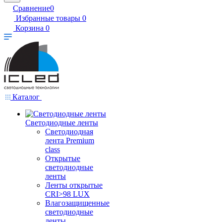
Сравнение
0
Избранные товары
0
Корзина
0
Каталог
Светодиодные ленты
Светодиодная
лента Premium
class
Открытые
светодиодные
ленты
Ленты открытые
CRI>98 LUX
Влагозащищенные
светодиодные
ленты