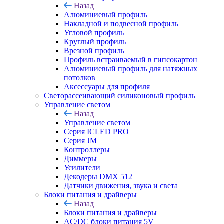
Назад
Алюминиевый профиль
Накладной и подвесной профиль
Угловой профиль
Круглый профиль
Врезной профиль
Профиль встраиваемый в гипсокартон
Алюминиевый профиль для натяжных
потолков
Аксессуары для профиля
Светорассеивающий силиконовый профиль
Управление светом
Назад
Управление светом
Серия ICLED PRO
Серия JM
Контроллеры
Диммеры
Усилители
Декодеры DMX 512
Датчики движения, звука и света
Блоки питания и драйверы
Назад
Блоки питания и драйверы
AC/DC блоки питания 5V