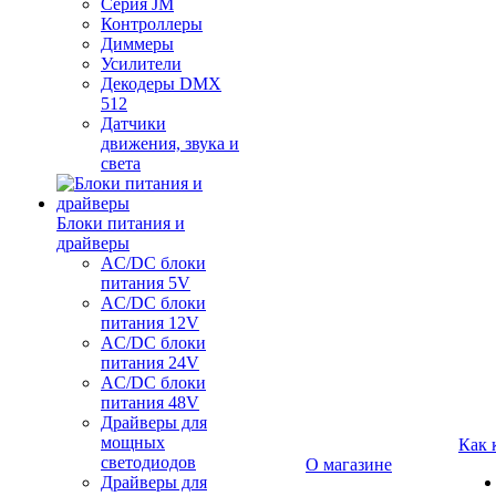
Серия JM
Контроллеры
Диммеры
Усилители
Декодеры DMX
512
Датчики
движения, звука и
света
Блоки питания и
драйверы
AC/DC блоки
питания 5V
AC/DC блоки
питания 12V
AC/DC блоки
питания 24V
AC/DC блоки
питания 48V
Драйверы для
мощных
Как 
светодиодов
О магазине
Драйверы для