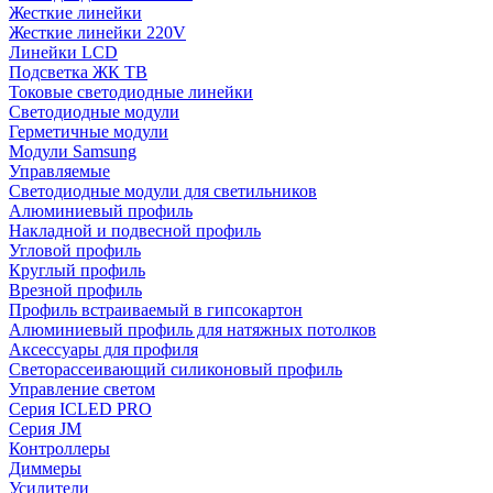
Жесткие линейки
Жесткие линейки 220V
Линейки LCD
Подсветка ЖК ТВ
Токовые светодиодные линейки
Светодиодные модули
Герметичные модули
Модули Samsung
Управляемые
Светодиодные модули для светильников
Алюминиевый профиль
Накладной и подвесной профиль
Угловой профиль
Круглый профиль
Врезной профиль
Профиль встраиваемый в гипсокартон
Алюминиевый профиль для натяжных потолков
Аксессуары для профиля
Светорассеивающий силиконовый профиль
Управление светом
Серия ICLED PRO
Серия JM
Контроллеры
Диммеры
Усилители