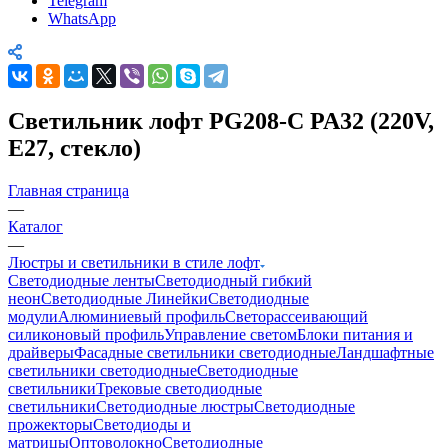
Telegram
WhatsApp
Светильник лофт PG208-C PA32 (220V,
E27, стекло)
Главная страница
—
Каталог
—
Люстры и светильники в стиле лофт
Светодиодные ленты
Светодиодный гибкий
неон
Светодиодные Линейки
Светодиодные
модули
Алюминиевый профиль
Светорассеивающий
силиконовый профиль
Управление светом
Блоки питания и
драйверы
Фасадные светильники светодиодные
Ландшафтные
светильники светодиодные
Светодиодные
светильники
Трековые светодиодные
светильники
Светодиодные люстры
Светодиодные
прожекторы
Светодиоды и
матрицы
Оптоволокно
Светодиодные