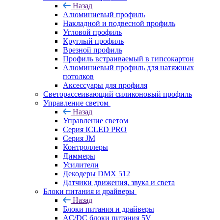
Назад
Алюминиевый профиль
Накладной и подвесной профиль
Угловой профиль
Круглый профиль
Врезной профиль
Профиль встраиваемый в гипсокартон
Алюминиевый профиль для натяжных
потолков
Аксессуары для профиля
Светорассеивающий силиконовый профиль
Управление светом
Назад
Управление светом
Серия ICLED PRO
Серия JM
Контроллеры
Диммеры
Усилители
Декодеры DMX 512
Датчики движения, звука и света
Блоки питания и драйверы
Назад
Блоки питания и драйверы
AC/DC блоки питания 5V