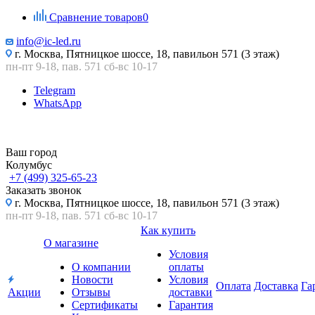
Сравнение товаров
0
info@ic-led.ru
г. Москва, Пятницкое шоссе, 18, павильон 571 (3 этаж)
пн-пт 9-18, пав. 571 сб-вс 10-17
Telegram
WhatsApp
Ваш город
Колумбус
+7 (499) 325-65-23
Заказать звонок
г. Москва, Пятницкое шоссе, 18, павильон 571 (3 этаж)
пн-пт 9-18, пав. 571 сб-вс 10-17
Как купить
О магазине
Условия
О компании
оплаты
Новости
Условия
Оплата
Доставка
Га
Акции
Отзывы
доставки
Сертификаты
Гарантия