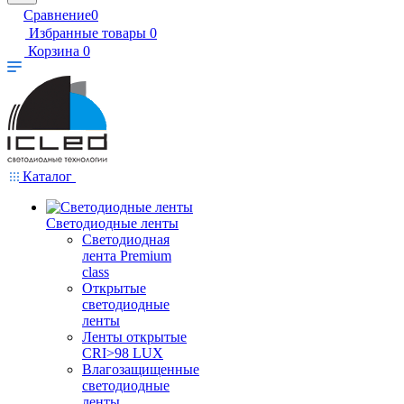
Сравнение
0
Избранные товары
0
Корзина
0
Каталог
Светодиодные ленты
Светодиодная
лента Premium
class
Открытые
светодиодные
ленты
Ленты открытые
CRI>98 LUX
Влагозащищенные
светодиодные
ленты