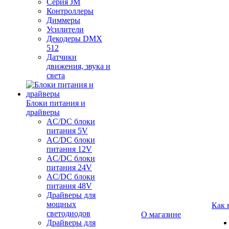
Серия JM
Контроллеры
Диммеры
Усилители
Декодеры DMX
512
Датчики
движения, звука и
света
Блоки питания и
драйверы
AC/DC блоки
питания 5V
AC/DC блоки
питания 12V
AC/DC блоки
питания 24V
AC/DC блоки
питания 48V
Драйверы для
мощных
Как 
светодиодов
О магазине
Драйверы для