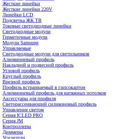
Жесткие линейки
Жесткие линейки 220V
Линейки LCD
Подсветка ЖК ТВ
Токовые светодиодные линейки
Светодиодные модули
Герметичные модули
Модули Samsung
Управляемые
Светодиодные модули для светильников
Алюминиевый профиль
Накладной и подвесной профиль
Угловой профиль
Круглый профиль
Врезной профиль
Профиль встраиваемый в гипсокартон
Алюминиевый профиль для натяжных потолков
Аксессуары для профиля
Светорассеивающий силиконовый профиль
Управление светом
Серия ICLED PRO
Серия JM
Контроллеры
Диммеры
Усилители