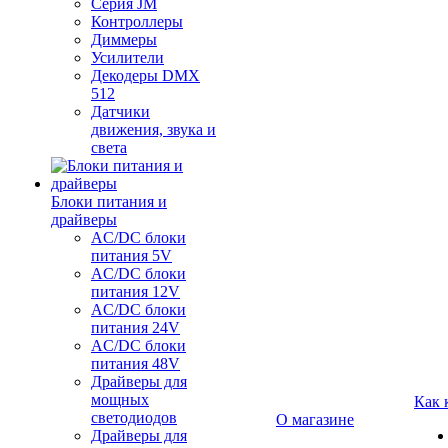
Серия JM
Контроллеры
Диммеры
Усилители
Декодеры DMX
512
Датчики
движения, звука и
света
Блоки питания и
драйверы
AC/DC блоки
питания 5V
AC/DC блоки
питания 12V
AC/DC блоки
питания 24V
AC/DC блоки
питания 48V
Драйверы для
мощных
Как 
светодиодов
О магазине
Драйверы для