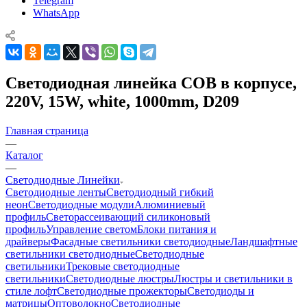
Telegram
WhatsApp
Светодиодная линейка COB в корпусе,
220V, 15W, white, 1000mm, D209
Главная страница
—
Каталог
—
Светодиодные Линейки
Светодиодные ленты
Светодиодный гибкий
неон
Светодиодные модули
Алюминиевый
профиль
Светорассеивающий силиконовый
профиль
Управление светом
Блоки питания и
драйверы
Фасадные светильники светодиодные
Ландшафтные
светильники светодиодные
Светодиодные
светильники
Трековые светодиодные
светильники
Светодиодные люстры
Люстры и светильники в
стиле лофт
Светодиодные прожекторы
Светодиоды и
матрицы
Оптоволокно
Светодиодные