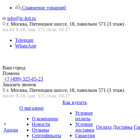
Сравнение товаров
0
info@ic-led.ru
г. Москва, Пятницкое шоссе, 18, павильон 571 (3 этаж)
пн-пт 9-18, пав. 571 сб-вс 10-17
Telegram
WhatsApp
Ваш город
Помона
+7 (499) 325-65-23
Заказать звонок
г. Москва, Пятницкое шоссе, 18, павильон 571 (3 этаж)
пн-пт 9-18, пав. 571 сб-вс 10-17
Как купить
О магазине
Условия
О компании
оплаты
Новости
Условия
Оплата
Доставка
Га
Акции
Отзывы
доставки
Сертификаты
Гарантия