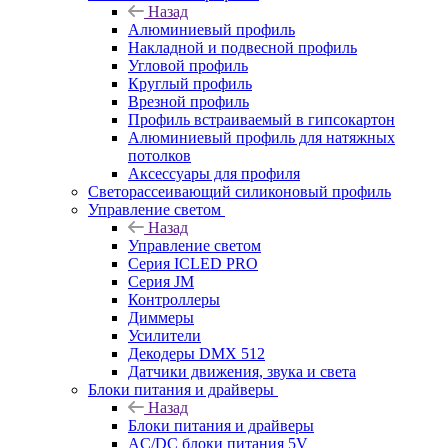
Назад
Алюминиевый профиль
Накладной и подвесной профиль
Угловой профиль
Круглый профиль
Врезной профиль
Профиль встраиваемый в гипсокартон
Алюминиевый профиль для натяжных
потолков
Аксессуары для профиля
Светорассеивающий силиконовый профиль
Управление светом
Назад
Управление светом
Серия ICLED PRO
Серия JM
Контроллеры
Диммеры
Усилители
Декодеры DMX 512
Датчики движения, звука и света
Блоки питания и драйверы
Назад
Блоки питания и драйверы
AC/DC блоки питания 5V