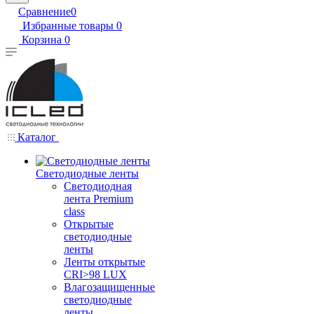
Сравнение
0
Избранные товары
0
Корзина
0
Каталог
Светодиодные ленты
Светодиодная
лента Premium
class
Открытые
светодиодные
ленты
Ленты открытые
CRI>98 LUX
Влагозащищенные
светодиодные
ленты