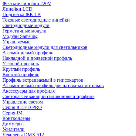
Жесткие линейки 220V
Линейки LCD
Подсветка ЖК ТВ
Токовые светодиодные линейки
Светодиодные модули
Герметичные модули
Модули Samsung
Управляемые
Светодиодные модули для светильников
Алюминиевый профиль
Накладной и подвесной профиль
Угловой профиль
Круглый профиль
Врезной профиль
Профиль встраиваемый в гипсокартон
Алюминиевый профиль для натяжных потолков
Аксессуары для профиля
Светорассеивающий силиконовый профиль
Управление светом
Серия ICLED PRO
Серия JM
Контроллеры
Диммеры
Усилители
Декодеры DMX 512