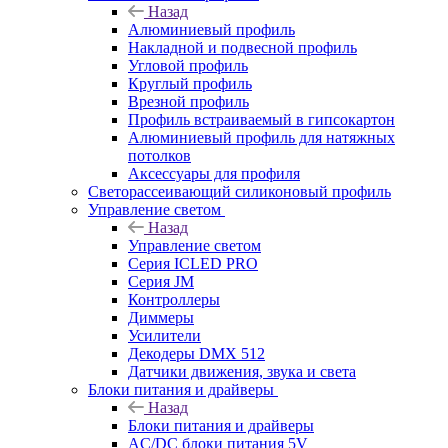
Назад
Алюминиевый профиль
Накладной и подвесной профиль
Угловой профиль
Круглый профиль
Врезной профиль
Профиль встраиваемый в гипсокартон
Алюминиевый профиль для натяжных
потолков
Аксессуары для профиля
Светорассеивающий силиконовый профиль
Управление светом
Назад
Управление светом
Серия ICLED PRO
Серия JM
Контроллеры
Диммеры
Усилители
Декодеры DMX 512
Датчики движения, звука и света
Блоки питания и драйверы
Назад
Блоки питания и драйверы
AC/DC блоки питания 5V