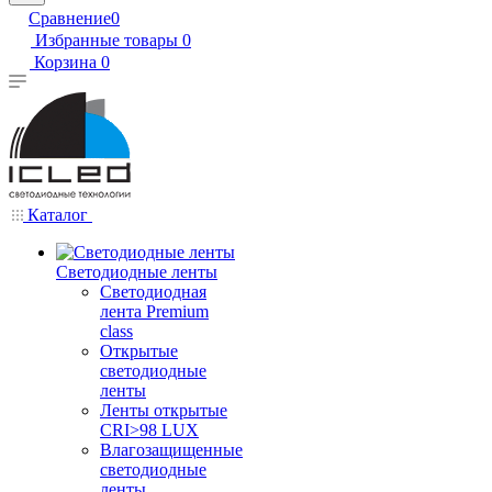
Сравнение
0
Избранные товары
0
Корзина
0
Каталог
Светодиодные ленты
Светодиодная
лента Premium
class
Открытые
светодиодные
ленты
Ленты открытые
CRI>98 LUX
Влагозащищенные
светодиодные
ленты