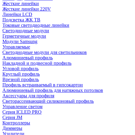
Жесткие линейки
Жесткие линейки 220V
Линейки LCD
Подсветка ЖК ТВ
Токовые светодиодные линейки
Светодиодные модули
Герметичные модули
Модули Samsung
Управляемые
Светодиодные модули для светильников
Алюминиевый профиль
Накладной и подвесной профиль
Угловой профиль
Круглый профиль
Врезной профиль
Профиль встраиваемый в гипсокартон
Алюминиевый профиль для натяжных потолков
Аксессуары для профиля
Светорассеивающий силиконовый профиль
Управление светом
Серия ICLED PRO
Серия JM
Контроллеры
Диммеры
Усилители