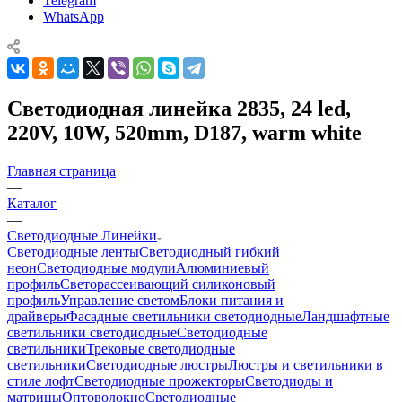
Telegram
WhatsApp
Светодиодная линейка 2835, 24 led,
220V, 10W, 520mm, D187, warm white
Главная страница
—
Каталог
—
Светодиодные Линейки
Светодиодные ленты
Светодиодный гибкий
неон
Светодиодные модули
Алюминиевый
профиль
Светорассеивающий силиконовый
профиль
Управление светом
Блоки питания и
драйверы
Фасадные светильники светодиодные
Ландшафтные
светильники светодиодные
Светодиодные
светильники
Трековые светодиодные
светильники
Светодиодные люстры
Люстры и светильники в
стиле лофт
Светодиодные прожекторы
Светодиоды и
матрицы
Оптоволокно
Светодиодные