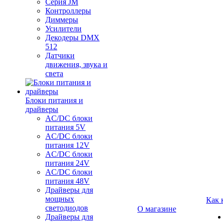
Серия JM
Контроллеры
Диммеры
Усилители
Декодеры DMX
512
Датчики
движения, звука и
света
Блоки питания и
драйверы
AC/DC блоки
питания 5V
AC/DC блоки
питания 12V
AC/DC блоки
питания 24V
AC/DC блоки
питания 48V
Драйверы для
мощных
Как 
светодиодов
О магазине
Драйверы для