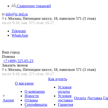
Сравнение товаров
0
info@ic-led.ru
г. Москва, Пятницкое шоссе, 18, павильон 571 (3 этаж)
пн-пт 9-18, пав. 571 сб-вс 10-17
Telegram
WhatsApp
Ваш город
Помона
+7 (499) 325-65-23
Заказать звонок
г. Москва, Пятницкое шоссе, 18, павильон 571 (3 этаж)
пн-пт 9-18, пав. 571 сб-вс 10-17
Как купить
О магазине
Условия
О компании
оплаты
Новости
Условия
Оплата
Доставка
Га
Акции
Отзывы
доставки
Сертификаты
Гарантия