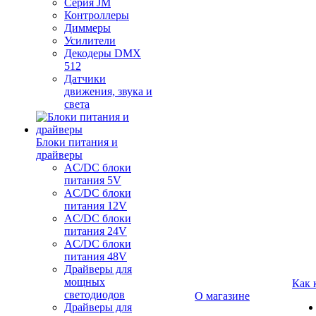
Серия JM
Контроллеры
Диммеры
Усилители
Декодеры DMX
512
Датчики
движения, звука и
света
Блоки питания и
драйверы
AC/DC блоки
питания 5V
AC/DC блоки
питания 12V
AC/DC блоки
питания 24V
AC/DC блоки
питания 48V
Драйверы для
мощных
Как 
светодиодов
О магазине
Драйверы для