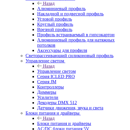
Назад
Алюминиевый профиль
Накладной и подвесной профиль
Угловой профиль
Круглый профиль
Врезной профиль
Профиль встраиваемый в гипсокартон
Алюминиевый профиль для натяжных
потолков
Аксессуары для профиля
Светорассеивающий силиконовый профиль
Управление светом
Назад
Управление светом
Серия ICLED PRO
Серия JM
Контроллеры
Диммеры
Усилители
Декодеры DMX 512
Датчики движения, звука и света
Блоки питания и драйверы
Назад
Блоки питания и драйверы
AC/DC блоки питания 5V