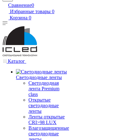
Сравнение
0
Избранные товары
0
Корзина
0
Каталог
Светодиодные ленты
Светодиодная
лента Premium
class
Открытые
светодиодные
ленты
Ленты открытые
CRI>98 LUX
Влагозащищенные
светодиодные
ленты