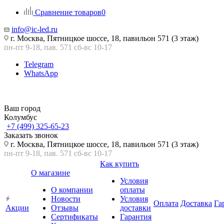
Сравнение товаров
0
info@ic-led.ru
г. Москва, Пятницкое шоссе, 18, павильон 571 (3 этаж)
пн-пт 9-18, пав. 571 сб-вс 10-17
Telegram
WhatsApp
Ваш город
Колумбус
+7 (499) 325-65-23
Заказать звонок
г. Москва, Пятницкое шоссе, 18, павильон 571 (3 этаж)
пн-пт 9-18, пав. 571 сб-вс 10-17
Как купить
О магазине
Условия
О компании
оплаты
Новости
Условия
Оплата
Доставка
Га
Акции
Отзывы
доставки
Сертификаты
Гарантия