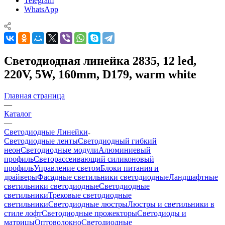
Telegram
WhatsApp
Светодиодная линейка 2835, 12 led,
220V, 5W, 160mm, D179, warm white
Главная страница
—
Каталог
—
Светодиодные Линейки
Светодиодные ленты
Светодиодный гибкий
неон
Светодиодные модули
Алюминиевый
профиль
Светорассеивающий силиконовый
профиль
Управление светом
Блоки питания и
драйверы
Фасадные светильники светодиодные
Ландшафтные
светильники светодиодные
Светодиодные
светильники
Трековые светодиодные
светильники
Светодиодные люстры
Люстры и светильники в
стиле лофт
Светодиодные прожекторы
Светодиоды и
матрицы
Оптоволокно
Светодиодные