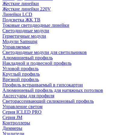
Жесткие линейки
Жесткие линейки 220V
Линейки LCD
Подсветка ЖК ТВ
Токовые светодиодные линейки
Светодиодные модули
Герметичные модули
Модули Samsung
Управляемые
Светодиодные модули для светильников
Алюминиевый профиль
Накладной и подвесной профиль
Угловой профиль
Круглый профиль
Врезной профиль
Профиль встраиваемый в гипсокартон
Алюминиевый профиль для натяжных потолков
Аксессуары для профиля
Светорассеивающий силиконовый профиль
Управление светом
Серия ICLED PRO
Серия JM
Контроллеры
Диммеры
Усилители