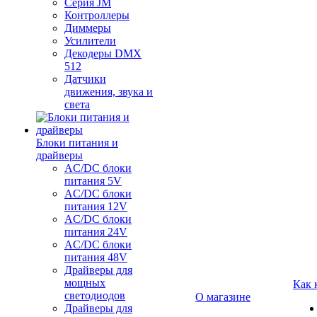
Серия JM
Контроллеры
Диммеры
Усилители
Декодеры DMX
512
Датчики
движения, звука и
света
Блоки питания и
драйверы
AC/DC блоки
питания 5V
AC/DC блоки
питания 12V
AC/DC блоки
питания 24V
AC/DC блоки
питания 48V
Драйверы для
мощных
Как 
светодиодов
О магазине
Драйверы для