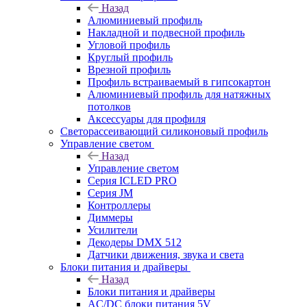
Назад
Алюминиевый профиль
Накладной и подвесной профиль
Угловой профиль
Круглый профиль
Врезной профиль
Профиль встраиваемый в гипсокартон
Алюминиевый профиль для натяжных
потолков
Аксессуары для профиля
Светорассеивающий силиконовый профиль
Управление светом
Назад
Управление светом
Серия ICLED PRO
Серия JM
Контроллеры
Диммеры
Усилители
Декодеры DMX 512
Датчики движения, звука и света
Блоки питания и драйверы
Назад
Блоки питания и драйверы
AC/DC блоки питания 5V