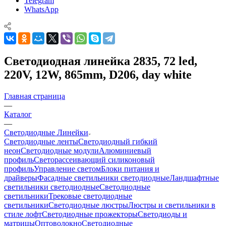
Telegram
WhatsApp
Светодиодная линейка 2835, 72 led,
220V, 12W, 865mm, D206, day white
Главная страница
—
Каталог
—
Светодиодные Линейки
Светодиодные ленты
Светодиодный гибкий
неон
Светодиодные модули
Алюминиевый
профиль
Светорассеивающий силиконовый
профиль
Управление светом
Блоки питания и
драйверы
Фасадные светильники светодиодные
Ландшафтные
светильники светодиодные
Светодиодные
светильники
Трековые светодиодные
светильники
Светодиодные люстры
Люстры и светильники в
стиле лофт
Светодиодные прожекторы
Светодиоды и
матрицы
Оптоволокно
Светодиодные