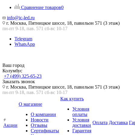
Сравнение товаров
0
info@ic-led.ru
г. Москва, Пятницкое шоссе, 18, павильон 571 (3 этаж)
пн-пт 9-18, пав. 571 сб-вс 10-17
Telegram
WhatsApp
Ваш город
Колумбус
+7 (499) 325-65-23
Заказать звонок
г. Москва, Пятницкое шоссе, 18, павильон 571 (3 этаж)
пн-пт 9-18, пав. 571 сб-вс 10-17
Как купить
О магазине
Условия
О компании
оплаты
Новости
Условия
Оплата
Доставка
Га
Акции
Отзывы
доставки
Сертификаты
Гарантия