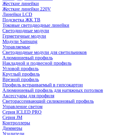
Жесткие линейки
Жесткие линейки 220V
Линейки LCD
Подсветка ЖК ТВ
Токовые светодиодные линейки
Светодиодные модули
Герметичные модули
Модули Samsung
Управляемые
Светодиодные модули для светильников
Алюминиевый профиль
Накладной и подвесной профиль
Угловой профиль
Круглый профиль
Врезной профиль
Профиль встраиваемый в гипсокартон
Алюминиевый профиль для натяжных потолков
Аксессуары для профиля
Светорассеивающий силиконовый профиль
Управление светом
Серия ICLED PRO
Серия JM
Контроллеры
Диммеры
Усилители