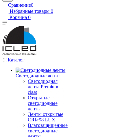
Сравнение
0
Избранные товары
0
Корзина
0
Каталог
Светодиодные ленты
Светодиодная
лента Premium
class
Открытые
светодиодные
ленты
Ленты открытые
CRI>98 LUX
Влагозащищенные
светодиодные
ленты