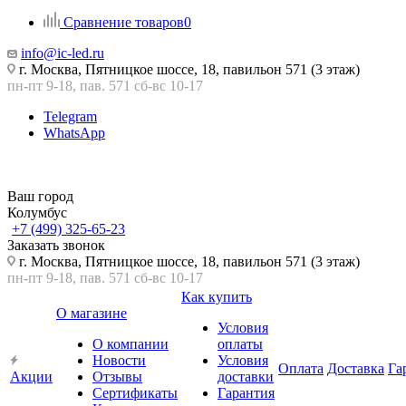
Сравнение товаров
0
info@ic-led.ru
г. Москва, Пятницкое шоссе, 18, павильон 571 (3 этаж)
пн-пт 9-18, пав. 571 сб-вс 10-17
Telegram
WhatsApp
Ваш город
Колумбус
+7 (499) 325-65-23
Заказать звонок
г. Москва, Пятницкое шоссе, 18, павильон 571 (3 этаж)
пн-пт 9-18, пав. 571 сб-вс 10-17
Как купить
О магазине
Условия
О компании
оплаты
Новости
Условия
Оплата
Доставка
Га
Акции
Отзывы
доставки
Сертификаты
Гарантия