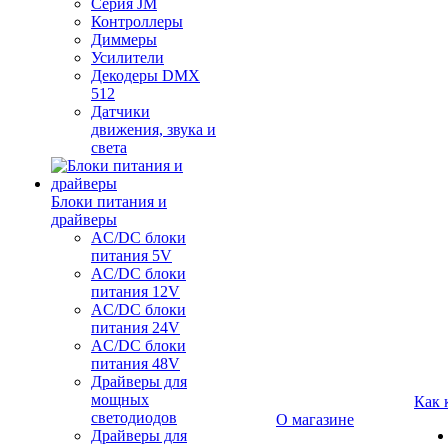
Серия JM
Контроллеры
Диммеры
Усилители
Декодеры DMX
512
Датчики
движения, звука и
света
Блоки питания и
драйверы
AC/DC блоки
питания 5V
AC/DC блоки
питания 12V
AC/DC блоки
питания 24V
AC/DC блоки
питания 48V
Драйверы для
мощных
Как 
светодиодов
О магазине
Драйверы для