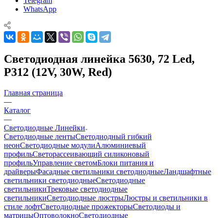
Telegram
WhatsApp
Светодиодная линейка 5630, 72 Led,
P312 (12V, 30W, Red)
Главная страница
—
Каталог
—
Светодиодные Линейки
Светодиодные ленты
Светодиодный гибкий
неон
Светодиодные модули
Алюминиевый
профиль
Светорассеивающий силиконовый
профиль
Управление светом
Блоки питания и
драйверы
Фасадные светильники светодиодные
Ландшафтные
светильники светодиодные
Светодиодные
светильники
Трековые светодиодные
светильники
Светодиодные люстры
Люстры и светильники в
стиле лофт
Светодиодные прожекторы
Светодиоды и
матрицы
Оптоволокно
Светодиодные