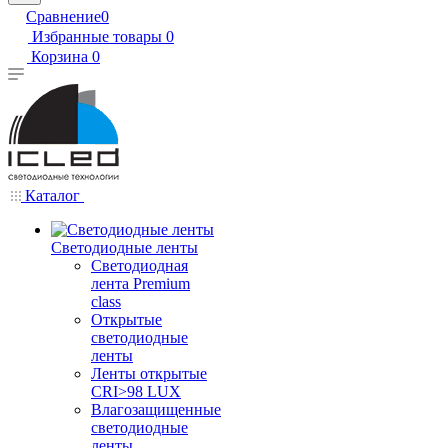
Сравнение
0
Избранные товары
0
Корзина
0
Каталог
Светодиодные ленты
Светодиодная
лента Premium
class
Открытые
светодиодные
ленты
Ленты открытые
CRI>98 LUX
Влагозащищенные
светодиодные
ленты