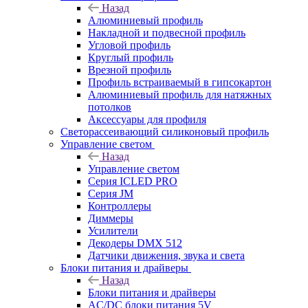
Назад
Алюминиевый профиль
Накладной и подвесной профиль
Угловой профиль
Круглый профиль
Врезной профиль
Профиль встраиваемый в гипсокартон
Алюминиевый профиль для натяжных
потолков
Аксессуары для профиля
Светорассеивающий силиконовый профиль
Управление светом
Назад
Управление светом
Серия ICLED PRO
Серия JM
Контроллеры
Диммеры
Усилители
Декодеры DMX 512
Датчики движения, звука и света
Блоки питания и драйверы
Назад
Блоки питания и драйверы
AC/DC блоки питания 5V