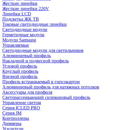
Жесткие линейки
Жесткие линейки 220V
Линейки LCD
Подсветка ЖК ТВ
Токовые светодиодные линейки
Светодиодные модули
Герметичные модули
Модули Samsung
Управляемые
Светодиодные модули для светильников
Алюминиевый профиль
Накладной и подвесной профиль
Угловой профиль
Круглый профиль
Врезной профиль
Профиль встраиваемый в гипсокартон
Алюминиевый профиль для натяжных потолков
Аксессуары для профиля
Светорассеивающий силиконовый профиль
Управление светом
Серия ICLED PRO
Серия JM
Контроллеры
Диммеры
Усилители