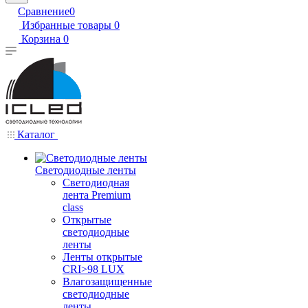
Сравнение
0
Избранные товары
0
Корзина
0
Каталог
Светодиодные ленты
Светодиодная
лента Premium
class
Открытые
светодиодные
ленты
Ленты открытые
CRI>98 LUX
Влагозащищенные
светодиодные
ленты