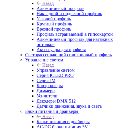
Назад
Алюминиевый профиль
Накладной и подвесной профиль
Угловой профиль
Круглый профиль
Врезной профиль
Профиль встраиваемый в гипсокартон
Алюминиевый профиль для натяжных
потолков
Аксессуары для профиля
Светорассеивающий силиконовый профиль
Управление светом
Назад
Управление светом
Серия ICLED PRO
Серия JM
Контроллеры
Диммеры
Усилители
Декодеры DMX 512
Датчики движения, звука и света
Блоки питания и драйверы
Назад
Блоки питания и драйверы
AC/DC блоки питания 5V