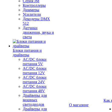
Серия JM
Контроллеры
Диммеры
Усилители
Декодеры DMX
512
Датчики
движения, звука и
света
Блоки питания и
драйверы
AC/DC блоки
питания 5V
AC/DC блоки
питания 12V
AC/DC блоки
питания 24V
AC/DC блоки
питания 48V
Драйверы для
мощных
Как 
светодиодов
О магазине
Драйверы для