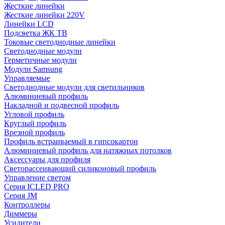
Жесткие линейки
Жесткие линейки 220V
Линейки LCD
Подсветка ЖК ТВ
Токовые светодиодные линейки
Светодиодные модули
Герметичные модули
Модули Samsung
Управляемые
Светодиодные модули для светильников
Алюминиевый профиль
Накладной и подвесной профиль
Угловой профиль
Круглый профиль
Врезной профиль
Профиль встраиваемый в гипсокартон
Алюминиевый профиль для натяжных потолков
Аксессуары для профиля
Светорассеивающий силиконовый профиль
Управление светом
Серия ICLED PRO
Серия JM
Контроллеры
Диммеры
Усилители