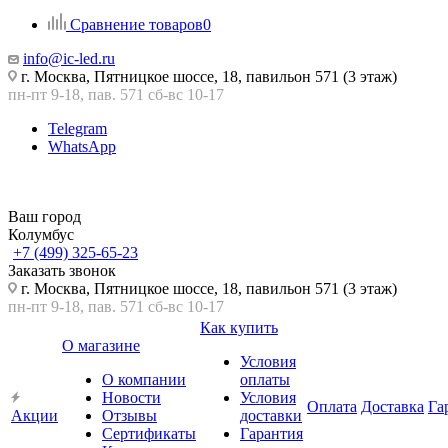
Сравнение товаров
0
info@ic-led.ru
г. Москва, Пятницкое шоссе, 18, павильон 571 (3 этаж)
пн-пт 9-18, пав. 571 сб-вс 10-17
Telegram
WhatsApp
Ваш город
Колумбус
+7 (499) 325-65-23
Заказать звонок
г. Москва, Пятницкое шоссе, 18, павильон 571 (3 этаж)
пн-пт 9-18, пав. 571 сб-вс 10-17
Как купить
О магазине
Условия
О компании
оплаты
Новости
Условия
Оплата
Доставка
Га
Акции
Отзывы
доставки
Сертификаты
Гарантия