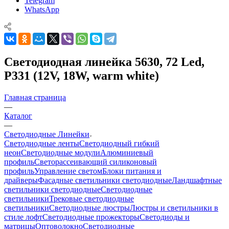
Telegram
WhatsApp
Светодиодная линейка 5630, 72 Led,
P331 (12V, 18W, warm white)
Главная страница
—
Каталог
—
Светодиодные Линейки
Светодиодные ленты
Светодиодный гибкий
неон
Светодиодные модули
Алюминиевый
профиль
Светорассеивающий силиконовый
профиль
Управление светом
Блоки питания и
драйверы
Фасадные светильники светодиодные
Ландшафтные
светильники светодиодные
Светодиодные
светильники
Трековые светодиодные
светильники
Светодиодные люстры
Люстры и светильники в
стиле лофт
Светодиодные прожекторы
Светодиоды и
матрицы
Оптоволокно
Светодиодные