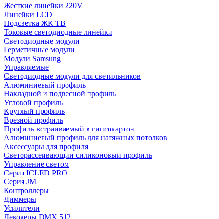
Жесткие линейки 220V
Линейки LCD
Подсветка ЖК ТВ
Токовые светодиодные линейки
Светодиодные модули
Герметичные модули
Модули Samsung
Управляемые
Светодиодные модули для светильников
Алюминиевый профиль
Накладной и подвесной профиль
Угловой профиль
Круглый профиль
Врезной профиль
Профиль встраиваемый в гипсокартон
Алюминиевый профиль для натяжных потолков
Аксессуары для профиля
Светорассеивающий силиконовый профиль
Управление светом
Серия ICLED PRO
Серия JM
Контроллеры
Диммеры
Усилители
Декодеры DMX 512