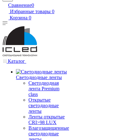
Сравнение
0
Избранные товары
0
Корзина
0
Каталог
Светодиодные ленты
Светодиодная
лента Premium
class
Открытые
светодиодные
ленты
Ленты открытые
CRI>98 LUX
Влагозащищенные
светодиодные
ленты