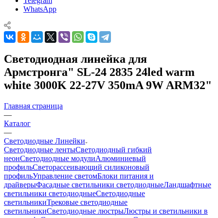
Telegram
WhatsApp
Светодиодная линейка для
Армстронга" SL-24 2835 24led warm
white 3000K 22-27V 350mA 9W ARM32"
Главная страница
—
Каталог
—
Светодиодные Линейки
Светодиодные ленты
Светодиодный гибкий
неон
Светодиодные модули
Алюминиевый
профиль
Светорассеивающий силиконовый
профиль
Управление светом
Блоки питания и
драйверы
Фасадные светильники светодиодные
Ландшафтные
светильники светодиодные
Светодиодные
светильники
Трековые светодиодные
светильники
Светодиодные люстры
Люстры и светильники в