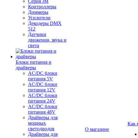
Серия JM
Контроллеры
Диммеры
Усилители
Декодеры DMX
512
Датчики
движения, звука и
света
Блоки питания и
драйверы
AC/DC блоки
питания 5V
AC/DC блоки
питания 12V
AC/DC блоки
питания 24V
AC/DC блоки
питания 48V
Драйверы для
мощных
Как 
светодиодов
О магазине
Драйверы для