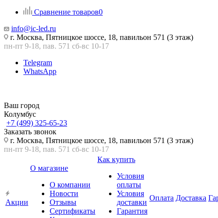
Сравнение товаров
0
info@ic-led.ru
г. Москва, Пятницкое шоссе, 18, павильон 571 (3 этаж)
пн-пт 9-18, пав. 571 сб-вс 10-17
Telegram
WhatsApp
Ваш город
Колумбус
+7 (499) 325-65-23
Заказать звонок
г. Москва, Пятницкое шоссе, 18, павильон 571 (3 этаж)
пн-пт 9-18, пав. 571 сб-вс 10-17
Как купить
О магазине
Условия
О компании
оплаты
Новости
Условия
Оплата
Доставка
Га
Акции
Отзывы
доставки
Сертификаты
Гарантия