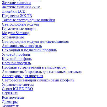
Жесткие линейки
Жесткие линейки 220V
Линейки LCD
Подсветка ЖК ТВ
Токовые светодиодные линейки
Светодиодные модули
Герметичные модули
Модули Samsung
Управляемые
Светодиодные модули для светильников
Алюминиевый профиль
Накладной и подвесной профиль
Угловой профиль
Круглый профиль
Врезной профиль
Профиль встраиваемый в гипсокартон
Алюминиевый профиль для натяжных потолков
Аксессуары для профиля
Светорассеивающий силиконовый профиль
Управление светом
Серия ICLED PRO
Серия JM
Контроллеры
Диммеры
Усилители