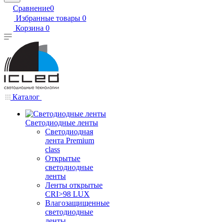
Сравнение
0
Избранные товары
0
Корзина
0
Каталог
Светодиодные ленты
Светодиодная
лента Premium
class
Открытые
светодиодные
ленты
Ленты открытые
CRI>98 LUX
Влагозащищенные
светодиодные
ленты