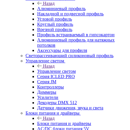
Назад
Алюминиевый профиль
Накладной и подвесной профиль
Угловой профиль
Круглый профиль
Врезной профиль
Профиль встраиваемый в гипсокартон
Алюминиевый профиль для натяжных
потолков
Аксессуары для профиля
Светорассеивающий силиконовый профиль
Управление светом
Назад
Управление светом
Серия ICLED PRO
Серия JM
Контроллеры
Диммеры
Усилители
Декодеры DMX 512
Датчики движения, звука и света
Блоки питания и драйверы
Назад
Блоки питания и драйверы
AC/DC блоки питания 5V