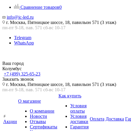
Сравнение товаров
0
info@ic-led.ru
г. Москва, Пятницкое шоссе, 18, павильон 571 (3 этаж)
пн-пт 9-18, пав. 571 сб-вс 10-17
Telegram
WhatsApp
Ваш город
Колумбус
+7 (499) 325-65-23
Заказать звонок
г. Москва, Пятницкое шоссе, 18, павильон 571 (3 этаж)
пн-пт 9-18, пав. 571 сб-вс 10-17
Как купить
О магазине
Условия
О компании
оплаты
Новости
Условия
Оплата
Доставка
Га
Акции
Отзывы
доставки
Сертификаты
Гарантия