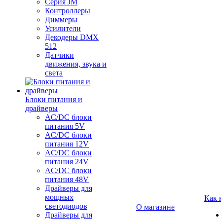
Серия JM
Контроллеры
Диммеры
Усилители
Декодеры DMX
512
Датчики
движения, звука и
света
Блоки питания и
драйверы
AC/DC блоки
питания 5V
AC/DC блоки
питания 12V
AC/DC блоки
питания 24V
AC/DC блоки
питания 48V
Драйверы для
мощных
Как 
светодиодов
О магазине
Драйверы для