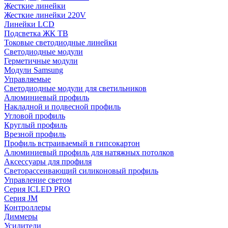
Жесткие линейки
Жесткие линейки 220V
Линейки LCD
Подсветка ЖК ТВ
Токовые светодиодные линейки
Светодиодные модули
Герметичные модули
Модули Samsung
Управляемые
Светодиодные модули для светильников
Алюминиевый профиль
Накладной и подвесной профиль
Угловой профиль
Круглый профиль
Врезной профиль
Профиль встраиваемый в гипсокартон
Алюминиевый профиль для натяжных потолков
Аксессуары для профиля
Светорассеивающий силиконовый профиль
Управление светом
Серия ICLED PRO
Серия JM
Контроллеры
Диммеры
Усилители