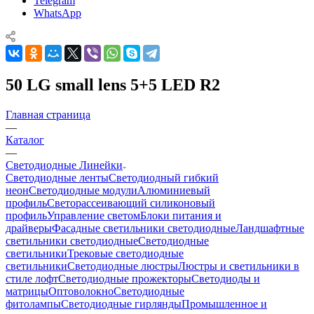
Telegram
WhatsApp
50 LG small lens 5+5 LED R2
Главная страница
—
Каталог
—
Светодиодные Линейки
Светодиодные ленты
Светодиодный гибкий
неон
Светодиодные модули
Алюминиевый
профиль
Светорассеивающий силиконовый
профиль
Управление светом
Блоки питания и
драйверы
Фасадные светильники светодиодные
Ландшафтные
светильники светодиодные
Светодиодные
светильники
Трековые светодиодные
светильники
Светодиодные люстры
Люстры и светильники в
стиле лофт
Светодиодные прожекторы
Светодиоды и
матрицы
Оптоволокно
Светодиодные
фитолампы
Светодиодные гирлянды
Промышленное и