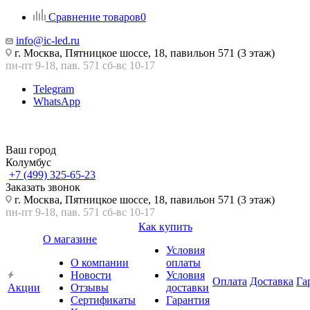
Сравнение товаров
0
info@ic-led.ru
г. Москва, Пятницкое шоссе, 18, павильон 571 (3 этаж)
пн-пт 9-18, пав. 571 сб-вс 10-17
Telegram
WhatsApp
Ваш город
Колумбус
+7 (499) 325-65-23
Заказать звонок
г. Москва, Пятницкое шоссе, 18, павильон 571 (3 этаж)
пн-пт 9-18, пав. 571 сб-вс 10-17
Как купить
О магазине
Условия
О компании
оплаты
Новости
Условия
Оплата
Доставка
Га
Акции
Отзывы
доставки
Сертификаты
Гарантия