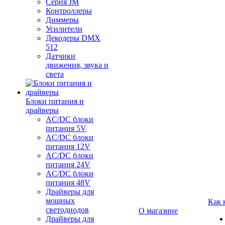
Серия JM
Контроллеры
Диммеры
Усилители
Декодеры DMX
512
Датчики
движения, звука и
света
Блоки питания и
драйверы
AC/DC блоки
питания 5V
AC/DC блоки
питания 12V
AC/DC блоки
питания 24V
AC/DC блоки
питания 48V
Драйверы для
мощных
Как 
светодиодов
О магазине
Драйверы для