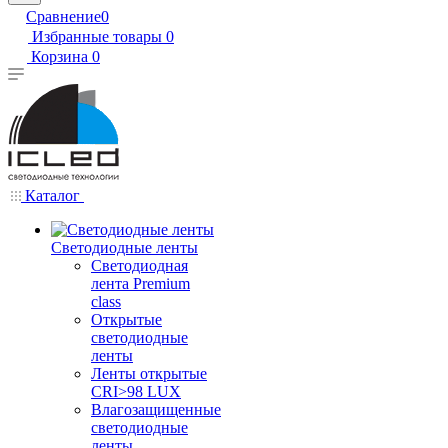
Сравнение
0
Избранные товары
0
Корзина
0
Каталог
Светодиодные ленты
Светодиодная
лента Premium
class
Открытые
светодиодные
ленты
Ленты открытые
CRI>98 LUX
Влагозащищенные
светодиодные
ленты