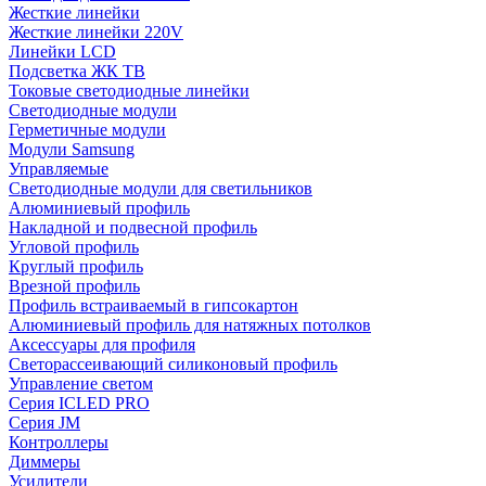
Жесткие линейки
Жесткие линейки 220V
Линейки LCD
Подсветка ЖК ТВ
Токовые светодиодные линейки
Светодиодные модули
Герметичные модули
Модули Samsung
Управляемые
Светодиодные модули для светильников
Алюминиевый профиль
Накладной и подвесной профиль
Угловой профиль
Круглый профиль
Врезной профиль
Профиль встраиваемый в гипсокартон
Алюминиевый профиль для натяжных потолков
Аксессуары для профиля
Светорассеивающий силиконовый профиль
Управление светом
Серия ICLED PRO
Серия JM
Контроллеры
Диммеры
Усилители