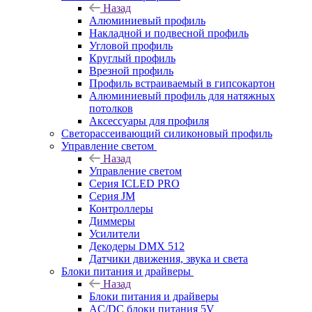
Назад
Алюминиевый профиль
Накладной и подвесной профиль
Угловой профиль
Круглый профиль
Врезной профиль
Профиль встраиваемый в гипсокартон
Алюминиевый профиль для натяжных
потолков
Аксессуары для профиля
Светорассеивающий силиконовый профиль
Управление светом
Назад
Управление светом
Серия ICLED PRO
Серия JM
Контроллеры
Диммеры
Усилители
Декодеры DMX 512
Датчики движения, звука и света
Блоки питания и драйверы
Назад
Блоки питания и драйверы
AC/DC блоки питания 5V