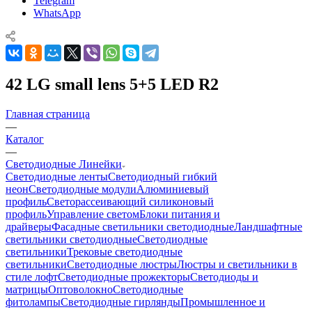
Telegram
WhatsApp
42 LG small lens 5+5 LED R2
Главная страница
—
Каталог
—
Светодиодные Линейки
Светодиодные ленты
Светодиодный гибкий
неон
Светодиодные модули
Алюминиевый
профиль
Светорассеивающий силиконовый
профиль
Управление светом
Блоки питания и
драйверы
Фасадные светильники светодиодные
Ландшафтные
светильники светодиодные
Светодиодные
светильники
Трековые светодиодные
светильники
Светодиодные люстры
Люстры и светильники в
стиле лофт
Светодиодные прожекторы
Светодиоды и
матрицы
Оптоволокно
Светодиодные
фитолампы
Светодиодные гирлянды
Промышленное и