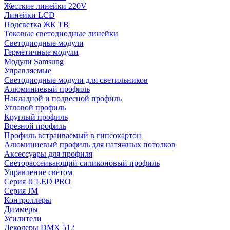
Жесткие линейки 220V
Линейки LCD
Подсветка ЖК ТВ
Токовые светодиодные линейки
Светодиодные модули
Герметичные модули
Модули Samsung
Управляемые
Светодиодные модули для светильников
Алюминиевый профиль
Накладной и подвесной профиль
Угловой профиль
Круглый профиль
Врезной профиль
Профиль встраиваемый в гипсокартон
Алюминиевый профиль для натяжных потолков
Аксессуары для профиля
Светорассеивающий силиконовый профиль
Управление светом
Серия ICLED PRO
Серия JM
Контроллеры
Диммеры
Усилители
Декодеры DMX 512