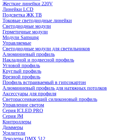
Жесткие линейки 220V
Линейки LCD
Подсветка ЖК ТВ
Токовые светодиодные линейки
Светодиодные модули
Герметичные модули
Модули Samsung
Управляемые
Светодиодные модули для светильников
Алюминиевый профиль
Накладной и подвесной профиль
Угловой профиль
Круглый профиль
Врезной профиль
Профиль встраиваемый в гипсокартон
Алюминиевый профиль для натяжных потолков
Аксессуары для профиля
Светорассеивающий силиконовый профиль
Управление светом
Серия ICLED PRO
Серия JM
Контроллеры
Диммеры
Усилители
Декодеры DMX 512