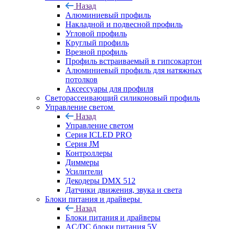
Назад
Алюминиевый профиль
Накладной и подвесной профиль
Угловой профиль
Круглый профиль
Врезной профиль
Профиль встраиваемый в гипсокартон
Алюминиевый профиль для натяжных
потолков
Аксессуары для профиля
Светорассеивающий силиконовый профиль
Управление светом
Назад
Управление светом
Серия ICLED PRO
Серия JM
Контроллеры
Диммеры
Усилители
Декодеры DMX 512
Датчики движения, звука и света
Блоки питания и драйверы
Назад
Блоки питания и драйверы
AC/DC блоки питания 5V