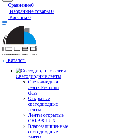
Сравнение
0
Избранные товары
0
Корзина
0
Каталог
Светодиодные ленты
Светодиодная
лента Premium
class
Открытые
светодиодные
ленты
Ленты открытые
CRI>98 LUX
Влагозащищенные
светодиодные
ленты