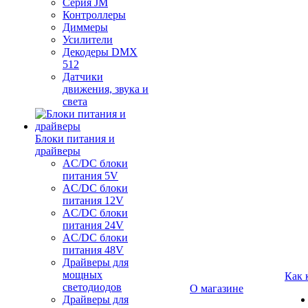
Серия JM
Контроллеры
Диммеры
Усилители
Декодеры DMX
512
Датчики
движения, звука и
света
Блоки питания и
драйверы
AC/DC блоки
питания 5V
AC/DC блоки
питания 12V
AC/DC блоки
питания 24V
AC/DC блоки
питания 48V
Драйверы для
мощных
Как 
светодиодов
О магазине
Драйверы для