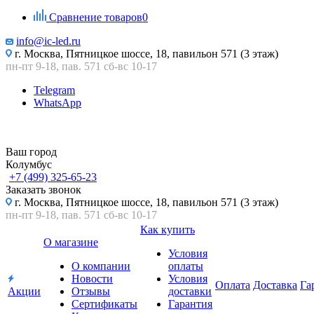
Сравнение товаров
0
info@ic-led.ru
г. Москва, Пятницкое шоссе, 18, павильон 571 (3 этаж)
пн-пт 9-18, пав. 571 сб-вс 10-17
Telegram
WhatsApp
Ваш город
Колумбус
+7 (499) 325-65-23
Заказать звонок
г. Москва, Пятницкое шоссе, 18, павильон 571 (3 этаж)
пн-пт 9-18, пав. 571 сб-вс 10-17
Как купить
О магазине
Условия
О компании
оплаты
Новости
Условия
Оплата
Доставка
Га
Акции
Отзывы
доставки
Сертификаты
Гарантия