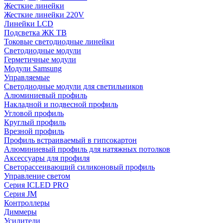
Жесткие линейки
Жесткие линейки 220V
Линейки LCD
Подсветка ЖК ТВ
Токовые светодиодные линейки
Светодиодные модули
Герметичные модули
Модули Samsung
Управляемые
Светодиодные модули для светильников
Алюминиевый профиль
Накладной и подвесной профиль
Угловой профиль
Круглый профиль
Врезной профиль
Профиль встраиваемый в гипсокартон
Алюминиевый профиль для натяжных потолков
Аксессуары для профиля
Светорассеивающий силиконовый профиль
Управление светом
Серия ICLED PRO
Серия JM
Контроллеры
Диммеры
Усилители