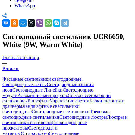
Telegram
WhatsApp
Светодиодный светильник UCR6650,
White (9W, Warm White)
Главная страница
—
Каталог
—
Фасадные светильники светодиодные
Светодиодные ленты
Светодиодный гибкий
неон
Светодиодные Линейки
Светодиодные
модули
Алюминиевый профиль
Светорассеивающий
силиконовый профиль
Управление светом
Блоки питания и
драйверы
Ландшафтные светильники
светодиодные
Светодиодные светильники
Трековые
светодиодные светильники
Светодиодные люстры
Люстры и
светильники в стиле лофт
Светодиодные
прожекторы
Светодиоды и
матрицы
Оптоволокно
Светодиодные