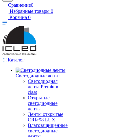
Сравнение
0
Избранные товары
0
Корзина
0
Каталог
Светодиодные ленты
Светодиодная
лента Premium
class
Открытые
светодиодные
ленты
Ленты открытые
CRI>98 LUX
Влагозащищенные
светодиодные
ленты