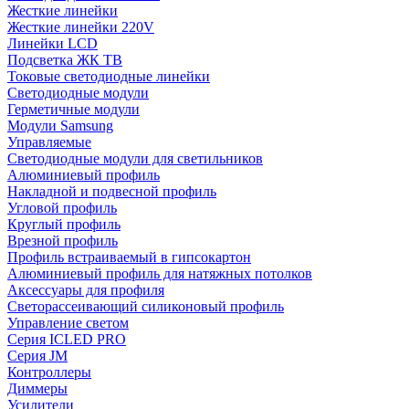
Жесткие линейки
Жесткие линейки 220V
Линейки LCD
Подсветка ЖК ТВ
Токовые светодиодные линейки
Светодиодные модули
Герметичные модули
Модули Samsung
Управляемые
Светодиодные модули для светильников
Алюминиевый профиль
Накладной и подвесной профиль
Угловой профиль
Круглый профиль
Врезной профиль
Профиль встраиваемый в гипсокартон
Алюминиевый профиль для натяжных потолков
Аксессуары для профиля
Светорассеивающий силиконовый профиль
Управление светом
Серия ICLED PRO
Серия JM
Контроллеры
Диммеры
Усилители