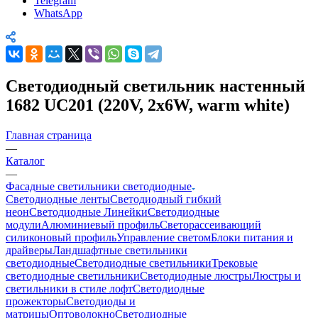
Telegram
WhatsApp
Светодиодный светильник настенный
1682 UC201 (220V, 2х6W, warm white)
Главная страница
—
Каталог
—
Фасадные светильники светодиодные
Светодиодные ленты
Светодиодный гибкий
неон
Светодиодные Линейки
Светодиодные
модули
Алюминиевый профиль
Светорассеивающий
силиконовый профиль
Управление светом
Блоки питания и
драйверы
Ландшафтные светильники
светодиодные
Светодиодные светильники
Трековые
светодиодные светильники
Светодиодные люстры
Люстры и
светильники в стиле лофт
Светодиодные
прожекторы
Светодиоды и
матрицы
Оптоволокно
Светодиодные