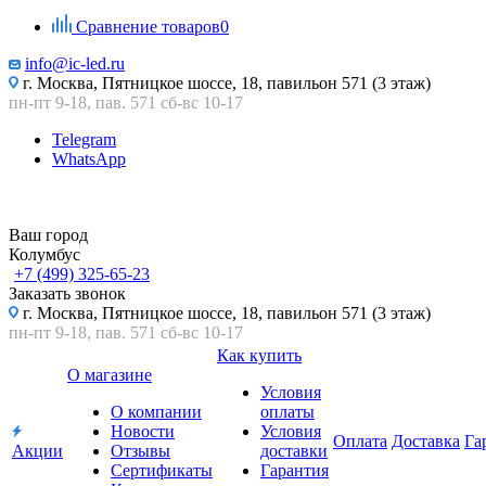
Сравнение товаров
0
info@ic-led.ru
г. Москва, Пятницкое шоссе, 18, павильон 571 (3 этаж)
пн-пт 9-18, пав. 571 сб-вс 10-17
Telegram
WhatsApp
Ваш город
Колумбус
+7 (499) 325-65-23
Заказать звонок
г. Москва, Пятницкое шоссе, 18, павильон 571 (3 этаж)
пн-пт 9-18, пав. 571 сб-вс 10-17
Как купить
О магазине
Условия
О компании
оплаты
Новости
Условия
Оплата
Доставка
Га
Акции
Отзывы
доставки
Сертификаты
Гарантия