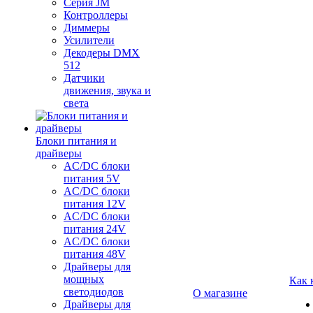
Серия JM
Контроллеры
Диммеры
Усилители
Декодеры DMX
512
Датчики
движения, звука и
света
Блоки питания и
драйверы
AC/DC блоки
питания 5V
AC/DC блоки
питания 12V
AC/DC блоки
питания 24V
AC/DC блоки
питания 48V
Драйверы для
мощных
Как 
светодиодов
О магазине
Драйверы для