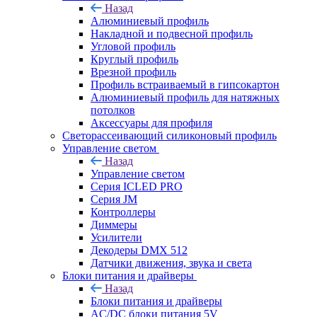
Назад
Алюминиевый профиль
Накладной и подвесной профиль
Угловой профиль
Круглый профиль
Врезной профиль
Профиль встраиваемый в гипсокартон
Алюминиевый профиль для натяжных
потолков
Аксессуары для профиля
Светорассеивающий силиконовый профиль
Управление светом
Назад
Управление светом
Серия ICLED PRO
Серия JM
Контроллеры
Диммеры
Усилители
Декодеры DMX 512
Датчики движения, звука и света
Блоки питания и драйверы
Назад
Блоки питания и драйверы
AC/DC блоки питания 5V