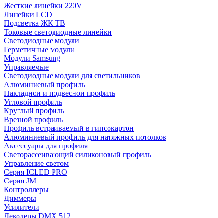
Жесткие линейки 220V
Линейки LCD
Подсветка ЖК ТВ
Токовые светодиодные линейки
Светодиодные модули
Герметичные модули
Модули Samsung
Управляемые
Светодиодные модули для светильников
Алюминиевый профиль
Накладной и подвесной профиль
Угловой профиль
Круглый профиль
Врезной профиль
Профиль встраиваемый в гипсокартон
Алюминиевый профиль для натяжных потолков
Аксессуары для профиля
Светорассеивающий силиконовый профиль
Управление светом
Серия ICLED PRO
Серия JM
Контроллеры
Диммеры
Усилители
Декодеры DMX 512