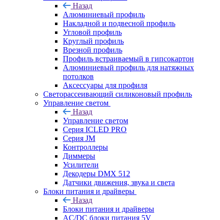
Назад
Алюминиевый профиль
Накладной и подвесной профиль
Угловой профиль
Круглый профиль
Врезной профиль
Профиль встраиваемый в гипсокартон
Алюминиевый профиль для натяжных
потолков
Аксессуары для профиля
Светорассеивающий силиконовый профиль
Управление светом
Назад
Управление светом
Серия ICLED PRO
Серия JM
Контроллеры
Диммеры
Усилители
Декодеры DMX 512
Датчики движения, звука и света
Блоки питания и драйверы
Назад
Блоки питания и драйверы
AC/DC блоки питания 5V