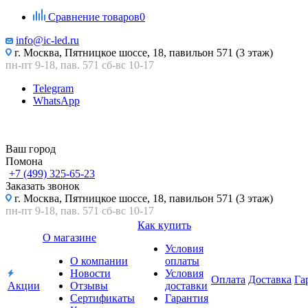
Сравнение товаров
0
info@ic-led.ru
г. Москва, Пятницкое шоссе, 18, павильон 571 (3 этаж)
пн-пт 9-18, пав. 571 сб-вс 10-17
Telegram
WhatsApp
Ваш город
Помона
+7 (499) 325-65-23
Заказать звонок
г. Москва, Пятницкое шоссе, 18, павильон 571 (3 этаж)
пн-пт 9-18, пав. 571 сб-вс 10-17
Как купить
О магазине
Условия
О компании
оплаты
Новости
Условия
Оплата
Доставка
Га
Акции
Отзывы
доставки
Сертификаты
Гарантия