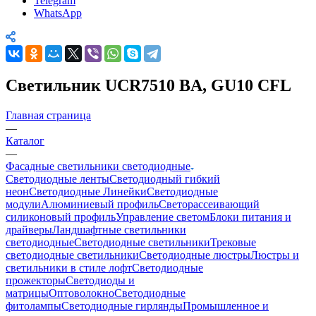
Telegram
WhatsApp
Светильник UCR7510 BA, GU10 CFL
Главная страница
—
Каталог
—
Фасадные светильники светодиодные
Светодиодные ленты
Светодиодный гибкий
неон
Светодиодные Линейки
Светодиодные
модули
Алюминиевый профиль
Светорассеивающий
силиконовый профиль
Управление светом
Блоки питания и
драйверы
Ландшафтные светильники
светодиодные
Светодиодные светильники
Трековые
светодиодные светильники
Светодиодные люстры
Люстры и
светильники в стиле лофт
Светодиодные
прожекторы
Светодиоды и
матрицы
Оптоволокно
Светодиодные
фитолампы
Светодиодные гирлянды
Промышленное и