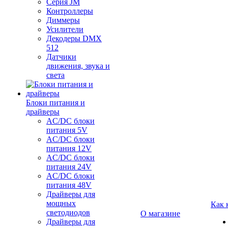
Серия JM
Контроллеры
Диммеры
Усилители
Декодеры DMX
512
Датчики
движения, звука и
света
Блоки питания и
драйверы
AC/DC блоки
питания 5V
AC/DC блоки
питания 12V
AC/DC блоки
питания 24V
AC/DC блоки
питания 48V
Драйверы для
мощных
Как 
светодиодов
О магазине
Драйверы для