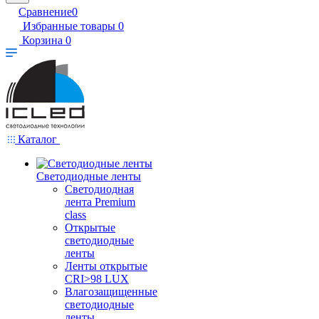
Сравнение
0
Избранные товары
0
Корзина
0
Каталог
Светодиодные ленты
Светодиодная
лента Premium
class
Открытые
светодиодные
ленты
Ленты открытые
CRI>98 LUX
Влагозащищенные
светодиодные
ленты