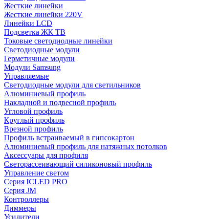
Жесткие линейки
Жесткие линейки 220V
Линейки LCD
Подсветка ЖК ТВ
Токовые светодиодные линейки
Светодиодные модули
Герметичные модули
Модули Samsung
Управляемые
Светодиодные модули для светильников
Алюминиевый профиль
Накладной и подвесной профиль
Угловой профиль
Круглый профиль
Врезной профиль
Профиль встраиваемый в гипсокартон
Алюминиевый профиль для натяжных потолков
Аксессуары для профиля
Светорассеивающий силиконовый профиль
Управление светом
Серия ICLED PRO
Серия JM
Контроллеры
Диммеры
Усилители